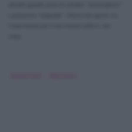
intenda quando parla di autunno “meraviglioso”
e primavera “stupenda”. Chissà che questo sia
l’anno buono per il suo ritorno nella tv che
conta.
Barbara D'Urso
Milly Carlucci