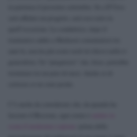
in partenza il prossimo settembre. Se a D’Urso
sarà affidato un progetto, sarà reso noto in
quell’occasione. La conduttrice, dopo il
traumatico addio a Mediaset consumatosi tre
anni fa, non ha più avuto ruoli di rilievo nella tv
generalista. Un “purgatorio” che, forse, potrebbe
terminare tra un paio di mesi. Anche se di
certezze ce ne sono poche.
C’è anche da considerare che, da quando ha
lasciato il Biscione, ogni estate è
andato in
scena il medesimo copione
: prima della