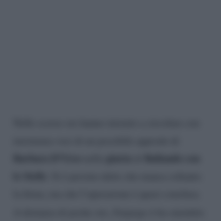
Nelle scorse ore hanno iniziato a circolare con
insistenza voci di un possibile approdo di
Barbara D’Urso
giuria
Ballando con
nella
di
le Stelle
. Si è persino detto che manca soltanto
la firma, ma che l’operazione è quasi conclusa.
A distanza di poche ore,
Fanpage.it
ha smentito