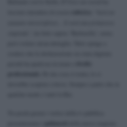
Ballando con le Stelle, D’Urso sui social ha
euforica
lasciato intendere di essere
. “
Sarà un
autunno meraviglioso… E sarà una primavera
stupenda”
, ha fatto sapere ‘Barbarella’, senza
però svelare alcun dettaglio. Tutto spinge a
credere che la dichiarazione sia stata digitata
livello
perché ha qualcosa in mano a
professionale.
Di che cosa si tratta, lo si
dovrebbe scoprire a breve. Sempre a patto che in
qualche modo c’entri la Rai.
Tra pochi giorni i vertici della tv pubblica
palinsesti
presenteranno i
della nuova stagione