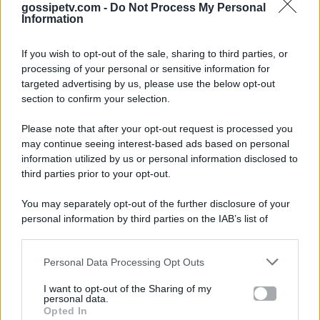
gossipetv.com -
Do Not Process My Personal
Information
If you wish to opt-out of the sale, sharing to third parties, or
processing of your personal or sensitive information for
targeted advertising by us, please use the below opt-out
section to confirm your selection.
Please note that after your opt-out request is processed you
Gossip e TV è un sito di MASTE S.r.l.
may continue seeing interest-based ads based on personal
viale Luigi Majno n. 21 - 20129 Milano (MI)
information utilized by us or personal information disclosed to
third parties prior to your opt-out.
P.Iva 10909580960
You may separately opt-out of the further disclosure of your
personal information by third parties on the IAB’s list of
Categorie
downstream participants.
Gossip
Personal Data Processing Opt Outs
This information may also be disclosed by us to third parties
on the IAB’s List of Downstream Participants that may further
I want to opt-out of the Sharing of my
Televisione
disclose it to other third parties.
personal data.
Opted In
Please note that this website/app uses one or more Google