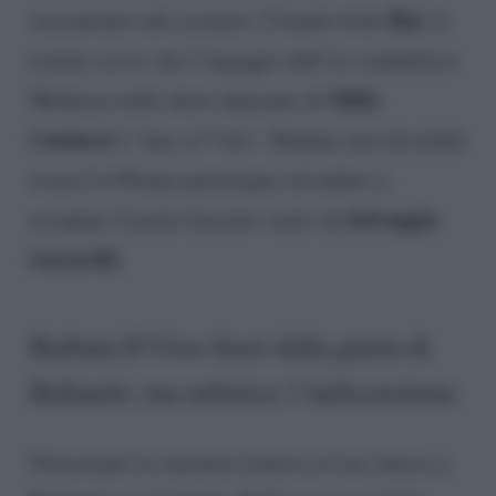
Rai
seccamente tale scenario. Citando fonti
, la
testata scrive che l’ingaggio dell’ex conduttrice
Milly
Mediaset nello show danzante di
Carlucci
è “una ca**ata”. Dunque non dovrebbe
essere la 69enne partenopea ad andare a
Selvaggia
occupare il posto lasciato vuoto da
Lucarelli.
Barbara D’Urso fuori dalla giuria di
Ballando, ma euforica: l’indiscrezione
Nonostante la smentita relativa al suo sbarco a