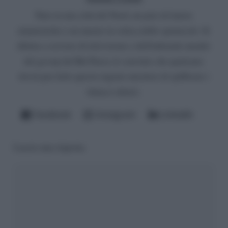
Nato in una città del Nord, un paio di lauree
umanistiche e un master in critica dello spettacolo. Si
diletta a scrivere di televisione e dell'infernale mondo
del gossip del Bel Paese (è convinto che qualcuno
dovrà pur farlo questo ingrato mestiere di spifferare i
fattacci altrui).
Facebook
Instagram
LinkedIn
Lascia una risposta