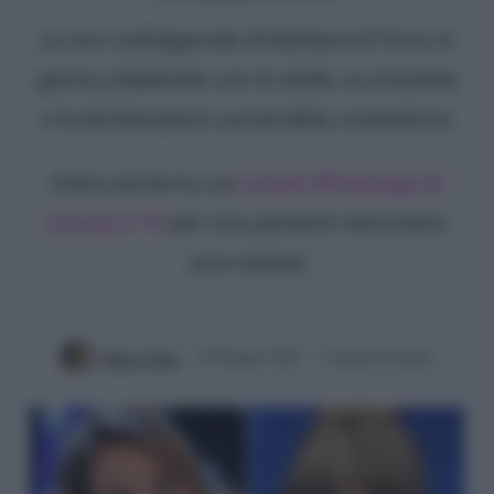
Le voci sull'approdo di Barbara D'Urso in
giuria a Ballando con le stelle, la smentita
e le dichiarazioni social della conduttrice
Entra anche tu sul
canale WhatsApp di
Gossip e TV
per non perderti nemmeno
una notizia!
Mirko Vitali
20 Giugno 2026
3 minuti di lettura