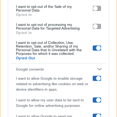
services and may gather and store information including but
I want to opt-out of the Sale of my
Programmi TV
Personal Data.
not limited to your visit or usage behaviour. You may click to
Opted In
grant or deny consent to Google and its third-party tags to
use your data for below specified purposes in below Google
Amici
I want to opt-out of processing my
consent section.
Personal Data for Targeted Advertising.
Opted In
Ballando Con Le Stelle
I want to opt-out of Collection, Use,
Retention, Sale, and/or Sharing of my
Grande Fratello
Personal Data that Is Unrelated with the
Purposes for which it was collected.
Opted Out
Isola Dei Famosi
Google consents
Pechino Express
I want to allow Google to enable storage
related to advertising like cookies on web or
Uomini E Donne
device identifiers in apps.
I want to allow my user data to be sent to
Google for online advertising purposes.
Maste S.r.l.
I want to allow Google to send me