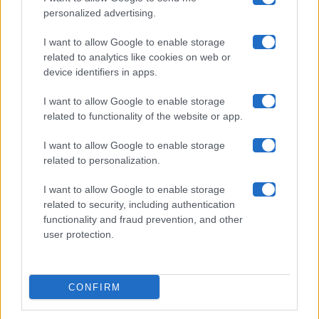
Chi siamo
personalized advertising.
Collabora con noi
I want to allow Google to enable storage
related to analytics like cookies on web or
device identifiers in apps.
Contatti
I want to allow Google to enable storage
Privacy Policy
related to functionality of the website or app.
Cookie Policy
I want to allow Google to enable storage
related to personalization.
Pubblicità
I want to allow Google to enable storage
related to security, including authentication
functionality and fraud prevention, and other
user protection.
© 2026 Gossip e Tv. email:
redazione@gossipetv.com
-
Preferenze Privacy
- Riproduzione riservata - Photo
CONFIRM
Credits: Le immagini presenti in questo sito sono di
proprietà di Maste Srl