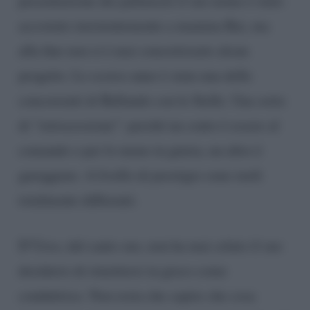
presentazione dei palinsesti il suo nome è stato
accostato insistentemente a mamma Rai, ma
alla fine non si è mai concretizzato alcun
progetto. Lo scorso anno è stata una delle
concorrenti di Ballando con le Stelle. Una sorta
di “retrocessione”: perché un conto è essere al
comando o per lo meno in giuria, un altro è
gareggiare. A livello di prestigio sono ruoli
totalmente differenti.
D’Urso, dal canto suo, non ha mai celato il suo
desiderio di rimettersi in gioco come
conduttrice. Non resta che capire che cosa