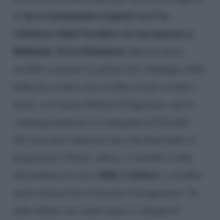
un avvicinamento sospetto tra l’ex
di
calciatore Dani Osvaldo e la sua maestra a
Ballando, Verra Kinnunen
. Questa intesa
avrebbe scatenato la gelosia del compagno della
ballerina svedese che avrebbe evitato in tutti i
modi, così riporta Roberto D’Agostino, che la
compagna partisse in compagnia di Osvaldo
all’estero per registrare una clip funzionale al
programma. Oradei, allora, si sarebbe rivolto
Milly Carlucci
alla padrona di casa,
, e avrebbe
anche minacciato di lasciare il programma. Se
nelle ultime ore, molti amici e colleghi di