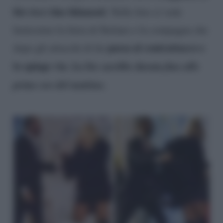
lite tra i due fidanzati
. Nelle foto si vede
benissimo la furia di Stefano e la compagna che
passa al contrattacco e
dopo gli attacchi di lui
lo spinge via
La lite sarebbe durata fino alle
.
prime ore del mattino.