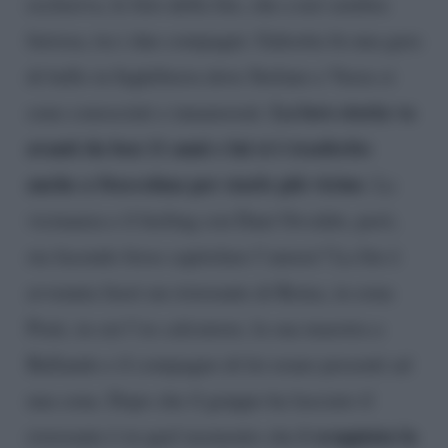
esclusiva, le foto della lite, che a noi sembra
furiosa, tra i due compagni. Galeotta fu una gara
di ballo in Inghilterra dove Stefano e Veera si
La loro storia va
sono conosciuti e innamorati.
avanti da ben 11 anni e lui si è trasferito
anche a Stoccolma per starle più vicino
. La
vicinanza e il feeling con Dani Osvaldo, però,
sta facendo forse capitolare l’amore? La lite è
avvenuta fuori un ristorante di Roma, in zona
Prati, in cui l’ex calciatore, la sua maestra a
Ballando e il compagno di lei erano presenti ad
una cena. Dopo che il gruppo ha lasciato il
è scoppiata la
ristorante è in quel momento che