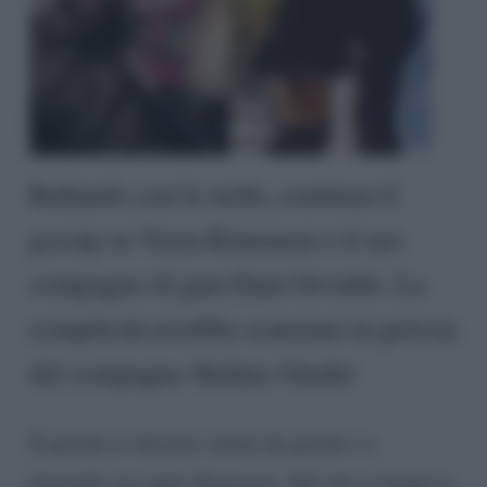
Ballando con le stelle, continua il
gossip su Veera Kinnunen e il suo
compagno di gara Dani Osvaldo. La
complicità avrebbe scatenato la gelosia
del compagno Stefano Oradei
Il gossip si rincorre ormai da giorni e a
lanciarlo era stato
Dagospia
. Sul sito si leggeva