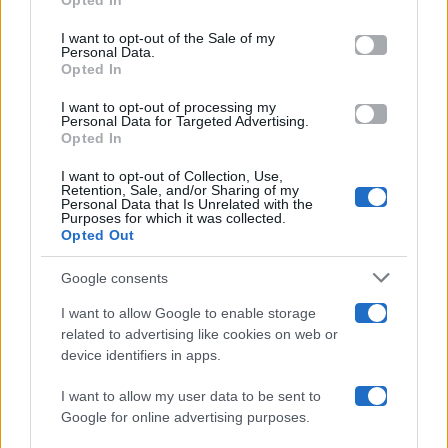
Opted In
Please note that this website/app uses one or more Google
services and may gather and store information including but
I want to opt-out of the Sale of my
Programmi TV
Personal Data.
not limited to your visit or usage behaviour. You may click to
Opted In
grant or deny consent to Google and its third-party tags to
Amici
use your data for below specified purposes in below Google
I want to opt-out of processing my
consent section.
Personal Data for Targeted Advertising.
Opted In
Ballando Con Le Stelle
I want to opt-out of Collection, Use,
Retention, Sale, and/or Sharing of my
Grande Fratello
Personal Data that Is Unrelated with the
Purposes for which it was collected.
Opted Out
Isola Dei Famosi
Google consents
Pechino Express
I want to allow Google to enable storage
related to advertising like cookies on web or
Uomini E Donne
device identifiers in apps.
I want to allow my user data to be sent to
Google for online advertising purposes.
Maste S.r.l.