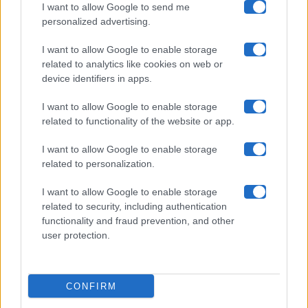
I want to allow Google to send me
Chi siamo
personalized advertising.
Collabora con noi
I want to allow Google to enable storage
related to analytics like cookies on web or
device identifiers in apps.
Contatti
I want to allow Google to enable storage
Privacy Policy
related to functionality of the website or app.
Cookie Policy
I want to allow Google to enable storage
related to personalization.
Pubblicità
I want to allow Google to enable storage
related to security, including authentication
functionality and fraud prevention, and other
user protection.
© 2026 Gossip e Tv. email:
redazione@gossipetv.com
-
Preferenze Privacy
- Riproduzione riservata - Photo
CONFIRM
Credits: Le immagini presenti in questo sito sono di
proprietà di Maste Srl