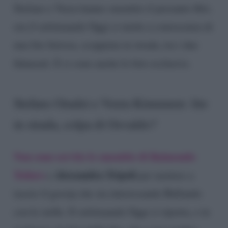
Stefano e Veera hanno smentito il presunto flirt,
ora il settimanale Oggi ci mette a conoscenza di
una lite furiosa, scoppiata in strada, tra i due
fidanzati. E ci sono anche le foto esclusive.
Stefano Oradei e Veera Kinnunen: lite
in strada, colpa di Osvaldo?
Non sono servite le smentite di Raimondo
Todaro
Alessandra Tripoli
e
per mettere a
tacere il gossip che sta interessando Ballando
con le stelle. Il settimanale Oggi ci riporta, e in