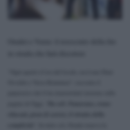
Oradei e Veera: il resoconto della lite
in strada che farà discutere
“Ogni quarto d’ora dal locale, uscivano Dani
Osvaldo e Verra Kinnunen”, racconta il
paparazzo che li ha immortalati insieme sulle
Da soli. Fumavano, erano
pagine di Oggi, “
rilassati, pieni di sorrisi, il ritratto della
complicità
“. In tutto ciò, Oradei teneva la