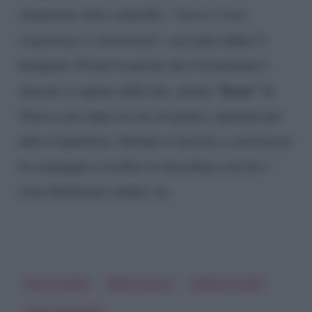
situazione sotto controllo: “
Aveva l’aria
sospettosa e contrariata
“, racconta infine il
fotografo. Poche le parole che il testimone è
“basta”
riuscito a captare dalla lite, alcuni
di
Veera e poi dopo tre ore di grida e spintoni per
tutto il quartiere, Stefano è riuscito a convincere
la compagna a risalire in macchina con lui e
sono finalmente andati via.
Dani Osvaldo
Milly Carlucci
Stefano Oradei