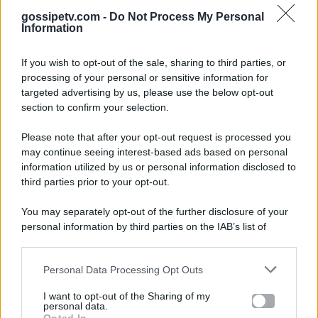
gossipetv.com -
Do Not Process My Personal
Information
If you wish to opt-out of the sale, sharing to third parties, or
processing of your personal or sensitive information for
targeted advertising by us, please use the below opt-out
section to confirm your selection.
Please note that after your opt-out request is processed you
Gossip e TV è un sito di MASTE S.r.l.
may continue seeing interest-based ads based on personal
viale Luigi Majno n. 21 - 20129 Milano (MI)
information utilized by us or personal information disclosed to
P.Iva 10909580960
third parties prior to your opt-out.
You may separately opt-out of the further disclosure of your
personal information by third parties on the IAB’s list of
Categorie
downstream participants.
Gossip
Personal Data Processing Opt Outs
This information may also be disclosed by us to third parties
on the IAB’s List of Downstream Participants that may further
I want to opt-out of the Sharing of my
Televisione
disclose it to other third parties.
personal data.