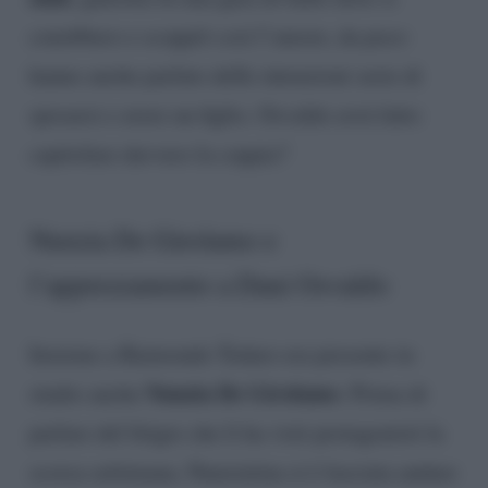
conobbero e scoppiò così l’amore, da poco
hanno anche parlato delle intenzioni serie di
sposarsi e avere un figlio. Osvaldo avrà fatto
capitolare davvero la coppia?
Nunzia De Girolamo e
l’apprezzamento a Dani Osvaldo
Insieme a Raimondo Todaro era presente in
Nunzia De Girolamo
studio anche
. Prima di
parlare del litigio che li ha visti protagonisti la
scorsa settimana, Nunziatina si è lasciata andare