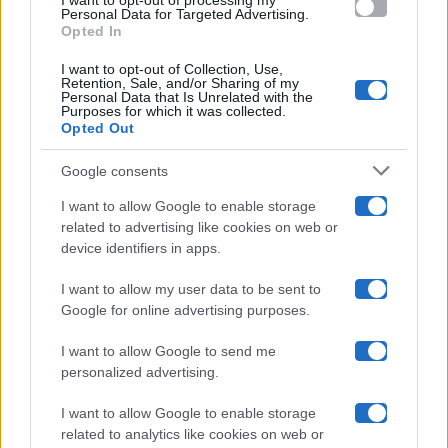
I want to opt-out of processing my
consent section.
Personal Data for Targeted Advertising.
Opted In
Ballando Con Le Stelle
I want to opt-out of Collection, Use,
Retention, Sale, and/or Sharing of my
Grande Fratello
Personal Data that Is Unrelated with the
Purposes for which it was collected.
Opted Out
Isola Dei Famosi
Google consents
Pechino Express
I want to allow Google to enable storage
related to advertising like cookies on web or
Uomini E Donne
device identifiers in apps.
I want to allow my user data to be sent to
Google for online advertising purposes.
Maste S.r.l.
I want to allow Google to send me
Chi siamo
personalized advertising.
Collabora con noi
I want to allow Google to enable storage
related to analytics like cookies on web or