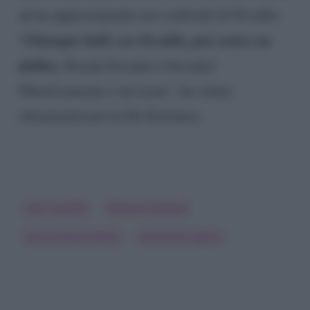
ad un apprezzamento nei confronti di Osvaldo.
Chiunque balli con Osvaldo, può venire un
“
dubbio.
Perché Osvaldo è Osvaldo!
Obiettivamente è un’icona”, ha voluto
sdrammatizzare la De Girolamo.
Dani Osvaldo
Eleonora Daniele
Nunzia De Girolamo
Raimondo Todaro