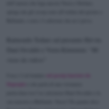
dell’amore che lega ancora Veera e Stefano,
spiega che gli scoop sono all’ordine del giorno a
Ballando, e non c’è edizione che ne è priva.
Raimondo Todaro sul presunto flirt tra
Dani Osvaldo e Veera Kinnunen: “
Mi
viene da ridere
“
sul gossip lanciato da
Cosa c’è di fondato
Dagospia
e che parla di una vicinanza
particolare tra l’ex calciatore Dani Osvaldo e la
sua maestra a Ballando, Veera? Da quanto dice