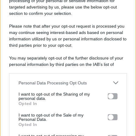
processing of your personal or sensitive information for
targeted advertising by us, please use the below opt-out
section to confirm your selection.
Please note that after your opt-out request is processed you
Gossip e TV è un sito di MASTE S.r.l.
may continue seeing interest-based ads based on personal
viale Luigi Majno n. 21 - 20129 Milano (MI)
information utilized by us or personal information disclosed to
P.Iva 10909580960
third parties prior to your opt-out.
You may separately opt-out of the further disclosure of your
personal information by third parties on the IAB’s list of
Categorie
downstream participants.
Gossip
Personal Data Processing Opt Outs
This information may also be disclosed by us to third parties
on the IAB’s List of Downstream Participants that may further
I want to opt-out of the Sharing of my
Televisione
disclose it to other third parties.
personal data.
Opted In
Please note that this website/app uses one or more Google
services and may gather and store information including but
I want to opt-out of the Sale of my
Programmi TV
Personal Data.
not limited to your visit or usage behaviour. You may click to
Opted In
grant or deny consent to Google and its third-party tags to
Amici
use your data for below specified purposes in below Google