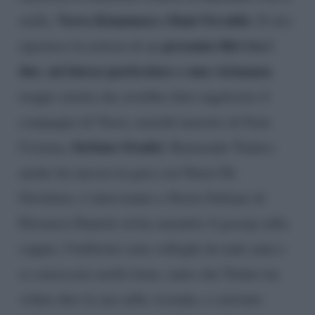
Veera Kinnunen e Dani Osvaldo
stelle,
. Il sito
presunto flirt tra i
riportava la notizia di un
due
un’intesa particolare e una vicinanza
,
troppo stretta che avrebbe fatto ingelosire il
compagno di Veera, nonché maestro di Sour
Stefano Oradei
Cristina,
. Raimondo Todaro,
anche lui ancora in gara con Nuzia De
Girolamo, è intervenuto a Storie Italiane di
Eleonora Daniele ed ha smentito il gossip sulla
coppia. I ballerini sono colleghi da tanti anni e
si conoscono molto bene, tanto che Todaro ha
voluto dire la sua sulla vicenda, e convinto