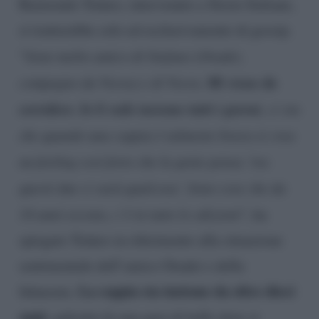
Raimondo Todaro, intervenuto a Storie Italiane,
si tratterebbe solo ed esclusivamente di gossip.
“
Sono molto amico di Stefano (Oradei,
Mi viene da
compagno da Veera) e di Veera.
sorridere. Io li vedo insieme tutti i giorni
, ci sta
che quando una coppia è talmente brava si crea
un feeling così forte che la gente pensa ‘tra
questi due ci sarà qualcosa’. Sono cose che da
14 anni escono, c’è in tutte le edizioni
“, ha
spiegato Todaro in riferimento alla situazione
sentimentale dell’amico Oradei e della
La coppia sta insieme da oltre dieci
fidanzata.
anni
, galeotta fu una gara di ballo dove si