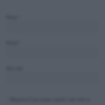
Nome
*
Email
*
Sito web
Registra il mio nome, email e sito web su