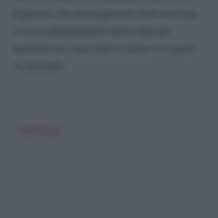
Dopotutto, che nel programma conti ormai più
l’essere potenzialmente interessanti per
questioni che vanno oltre la danza, è il segreto
di pulcinella.
Paola Perego