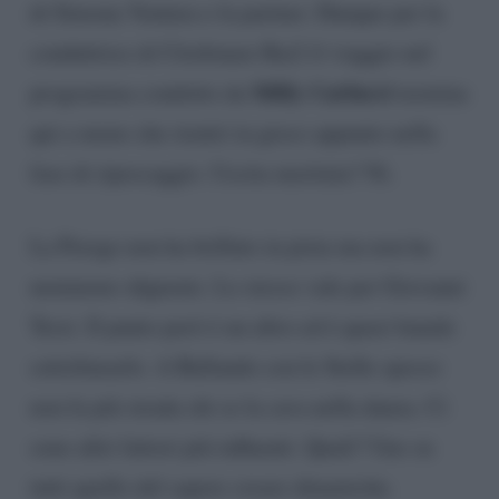
di Simona Ventura e la partner. Dunque per la
conduttrice di Citofonare Rai2 il viaggio nel
Milly Carlucci
programma condotto da
termina
qui a meno che rientri in gioco appunto nella
fase di ripescaggio. Uscita meritata? Ni.
La Perego non ha brillato in pista ma non ha
nemmeno sfigurato. Lo stesso vale per Giovanni
Terzi. Il punto però è un altro ed è quasi banale
sottolinearlo. A Ballando con le Stelle spesso
non fa più strada chi se la cava nella danza. Ci
sono altri fattori più influenti. Quali? Uno su
tutti quello del sapere creare dinamiche.