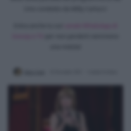
Uno condotto da Milly Carlucci
Entra anche tu sul
canale WhatsApp di
Gossip e TV
per non perderti nemmeno
una notizia!
Mirko Vitali
26 Novembre 2023
2 minuti di lettura