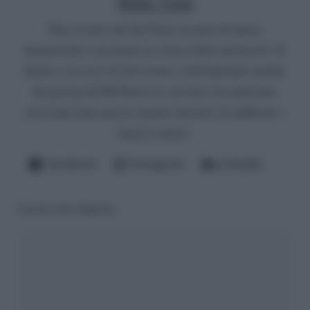
Mirko Vitali
Nato in una città del Nord, un paio di lauree
umanistiche e un master in critica dello spettacolo. Si
diletta a scrivere di televisione e dell'infernale mondo
del gossip del Bel Paese (è convinto che qualcuno
dovrà pur farlo questo ingrato mestiere di spifferare i
fattacci altrui).
Facebook
Instagram
LinkedIn
Lascia una risposta