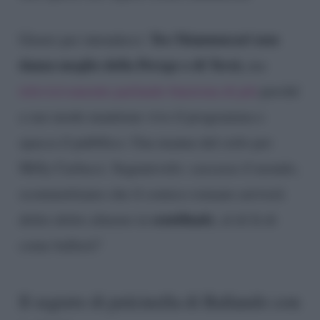
Teo Mammucari non
Giusto per intenderci:
danza meglio della Perego o di Terzi,
ma
televisivamente parlando funziona di più
perché
a suo modo mantiene vivo il programma e
spacca il pubblico. Una manna dal cielo per
Milly Carlucci. Segnatevelo: cascasse il mondo,
scommettiamo che il comico romano arriverà
semifinale
dritto dritto almeno in
, al di là di
come ballerà?
Il segreto di pulcinella di Ballando con