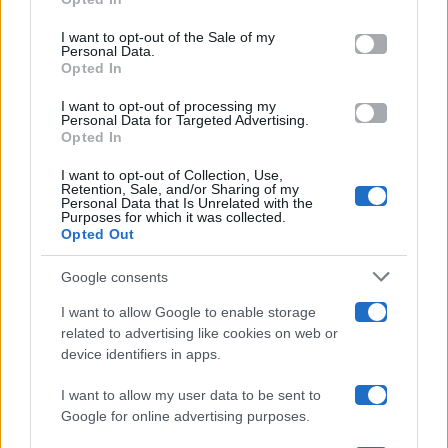
Please note that this website/app uses one or more Google
services and may gather and store information including but
I want to opt-out of the Sale of my
Programmi TV
Personal Data.
not limited to your visit or usage behaviour. You may click to
Opted In
grant or deny consent to Google and its third-party tags to
use your data for below specified purposes in below Google
Amici
I want to opt-out of processing my
consent section.
Personal Data for Targeted Advertising.
Opted In
Ballando Con Le Stelle
I want to opt-out of Collection, Use,
Retention, Sale, and/or Sharing of my
Grande Fratello
Personal Data that Is Unrelated with the
Purposes for which it was collected.
Opted Out
Isola Dei Famosi
Google consents
Pechino Express
I want to allow Google to enable storage
related to advertising like cookies on web or
Uomini E Donne
device identifiers in apps.
I want to allow my user data to be sent to
Google for online advertising purposes.
Maste S.r.l.