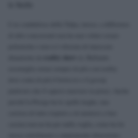
le Stelle
L’ex conduttrice della Talpa, invece, a differenza
di altri concorrenti non ha mai voluto creare
polemiche e non si è sforzata di innescare
reality show
dinamiche da
(sì, Ballando
assomiglia ormai sempre di più a un reality
dove conta di più il bisticcio e il gossip
piuttosto che il sapersi muovere in pista). Anche
perché la Perego ha le spalle larghe, una
carriera di tutto rispetto e di mettersi a fare
caciara non ne ha per nulla voglia, come ha lei
stessa sottolineato e ampiamente dimostrato.