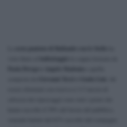
sesta puntata di Ballando con le Stelle
La
ha
ballottaggio
visto finire al
la coppia formata da
Paola Perego e Angelo Madonia
e quella
Giovanni Terzi e Giada Lini.
composta da
Ad
essere eliminati con riserva (c’è l’ancora di
salvezza dei ripescaggi) sono stati i primi che
hanno raccolto il 39% del favore del pubblico,
venendo battuti dal 61% raccolto dal compagno