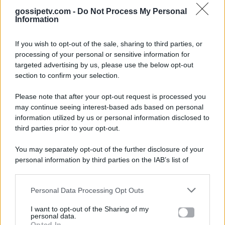
gossipetv.com -
Do Not Process My Personal
Information
If you wish to opt-out of the sale, sharing to third parties, or
processing of your personal or sensitive information for
targeted advertising by us, please use the below opt-out
section to confirm your selection.
Please note that after your opt-out request is processed you
Gossip e TV è un sito di MASTE S.r.l.
may continue seeing interest-based ads based on personal
viale Luigi Majno n. 21 - 20129 Milano (MI)
information utilized by us or personal information disclosed to
third parties prior to your opt-out.
P.Iva 10909580960
You may separately opt-out of the further disclosure of your
personal information by third parties on the IAB’s list of
Categorie
downstream participants.
Gossip
Personal Data Processing Opt Outs
This information may also be disclosed by us to third parties
on the IAB’s List of Downstream Participants that may further
I want to opt-out of the Sharing of my
Televisione
disclose it to other third parties.
personal data.
Opted In