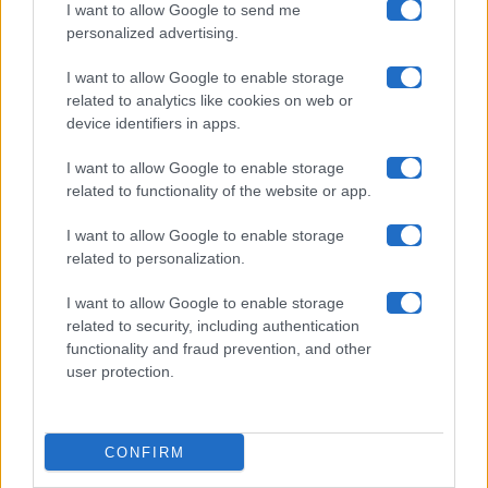
I want to allow Google to send me
Chi siamo
personalized advertising.
Collabora con noi
I want to allow Google to enable storage
related to analytics like cookies on web or
device identifiers in apps.
Contatti
I want to allow Google to enable storage
Privacy Policy
related to functionality of the website or app.
Cookie Policy
I want to allow Google to enable storage
related to personalization.
Pubblicità
I want to allow Google to enable storage
related to security, including authentication
functionality and fraud prevention, and other
user protection.
© 2026 Gossip e Tv. email:
redazione@gossipetv.com
-
Preferenze Privacy
- Riproduzione riservata - Photo
CONFIRM
Credits: Le immagini presenti in questo sito sono di
proprietà di Maste Srl