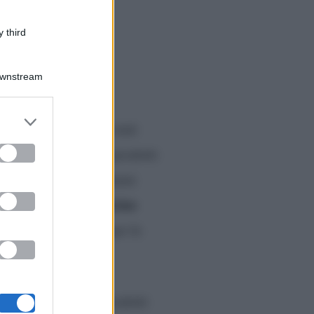
 third
Downstream
er and store
ome ogni anno sono stati
to grant or
ed purposes
Genitori
assegna ai prodotti
 a celebrare i programmi
“bidoncino
a mettere nel
messaggi sgradevoli per le
a contiene trecento prodotti