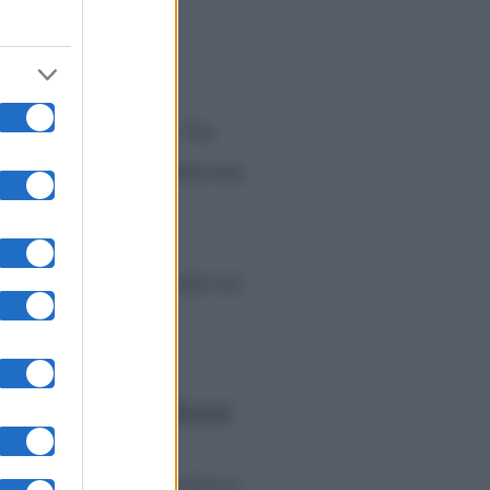
ilm, fino agli spot
Tok
).
 like” si è passati a “Un
e nuove modalità di fruizione
un personaggio e gli altri tre
d uno alla carriera.
rso e Tommaso Zorzi
cerca figlio”,
della serie tv