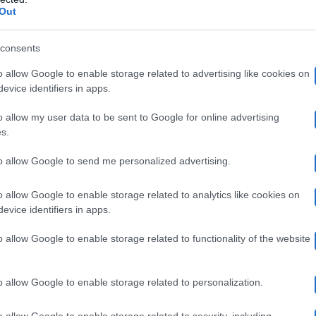
i va dalle fiction e serie tv, passando per i reality e i f
Out
Tik 
ial (per la prima volta nella guida ha trovato spazio
consents
o allow Google to enable storage related to advertising like cookies on
itolo rispetto allo scorso anno: da “Un anno di zapping e
evice identifiers in apps.
ng”, con il fine di dare più risalto all’importanza dell
o allow my user data to be sent to Google for online advertising
 piccolo schermo e dalle piattaforme del web.
s.
to allow Google to send me personalized advertising.
quattro premi speciali
o
: uno relativo alla carriera di 
o allow Google to enable storage related to analytics like cookies on
alla Polizia Stradale, alla Federazione Italiana Cuochi e
evice identifiers in apps.
o allow Google to enable storage related to functionality of the website
h” ci finiscono il GF Vip, Barbara d’U
o allow Google to enable storage related to personalization.
“Il principe 
no finiti diversi prodotti. Trattasi del film
o allow Google to enable storage related to security, including