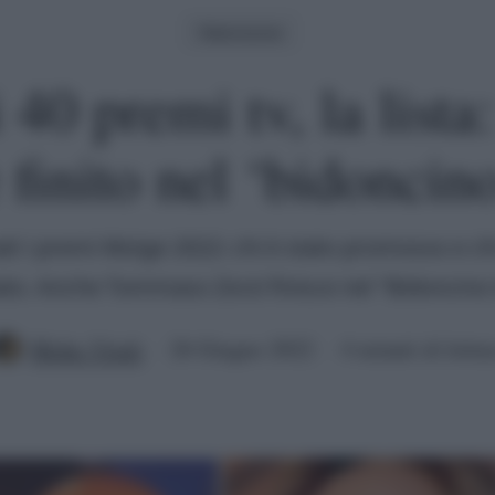
Televisione
 40 premi tv, la lista
è finito nel ‘bidoncino
ti i premi Moige 2022: chi è stato promosso e chi
ato. Anche Tommaso Zorzi finisce nel "Bidoncino 
Mirko Vitali
26 Giugno 2022
4 minuti di lettu