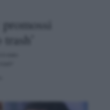
: promossi
 trash’
 è stato
trash"
ra