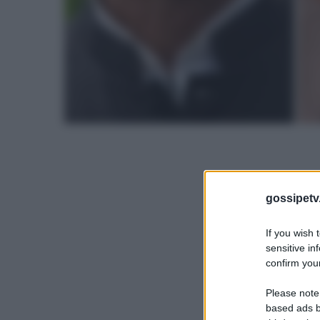
gossipetv
If you wish 
sensitive in
confirm your
Please note
based ads b