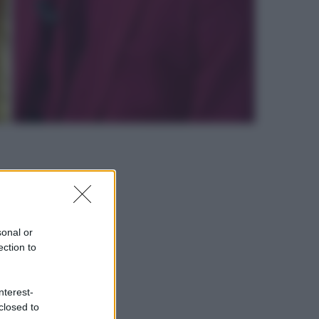
sonal or
ection to
nterest-
closed to