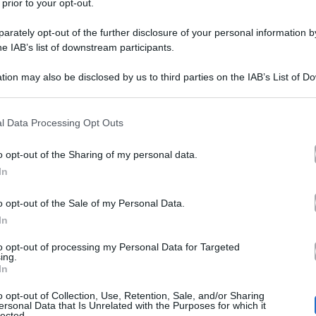
 prior to your opt-out.
rately opt-out of the further disclosure of your personal information by
he IAB’s list of downstream participants.
tion may also be disclosed by us to third parties on the IAB’s List of 
 that may further disclose it to other third parties.
 that this website/app uses one or more Google services and may gath
l Data Processing Opt Outs
stagione televisiva 2021/2022
oni. La
si è conclusa e c
including but not limited to your visit or usage behaviour. You may click 
 to Google and its third-party tags to use your data for below specifi
Movimento Italiano 
le a dire i riconoscimenti che il
o opt-out of the Sharing of my personal data.
ogle consent section.
In
o italiano. La maggior parte delle menzioni sono volte
gni anno, però, sono stati anche nominati quegli show d
o opt-out of the Sale of my Personal Data.
In
ssioni considerate non costruttive e inclini a veicolare 
to opt-out of processing my Personal Data for Targeted
ing.
In
o opt-out of Collection, Use, Retention, Sale, and/or Sharing
a i titoli che sono stati premiati dal Moige, la cui guid
ersonal Data that Is Unrelated with the Purposes for which it
lected.