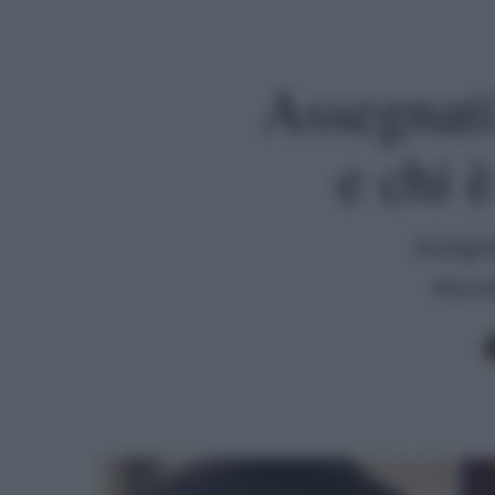
Assegnati
e chi 
Assegna
bocci
Premi invio per cercare o ESC per uscire