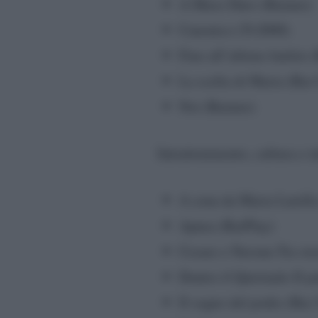
A Muso Duro (Raiuno)
Canonico (Tv2000)
Fino all’ultimo battito 
La scelta di Maria (Ra
Noi (Raiuno)
Intrattenimento, cultura e 
A cena da Maria Latell
Apnea (RaiPlay)
Cesare e Nerone-Tra sto
Dentro il Quirinale-Il p
Il sogno del podio (Rai 