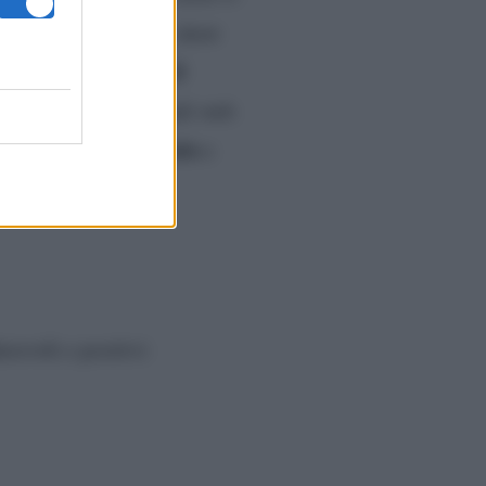
 Zorzi
e dei reality show
lo Vip
La Pupa e il
e
di Segugio.it
t
, i canali web
Denis Dosio
i social di
e
erevoli e positivi