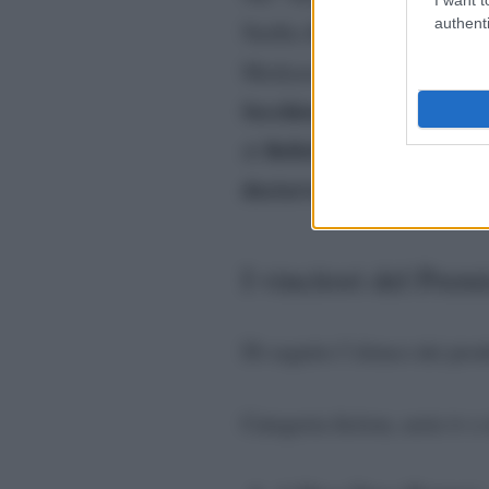
authenti
Squid Game,
Netflix
del p
Alfons
Mediaset condotti da
Secchione Show.
A questi s
BelloFigo, Er Gennaro,
di
doctorvendetta
.
I vincitori del Prem
Di seguito l’elenco dei prodo
Categoria fiction, serie tv e