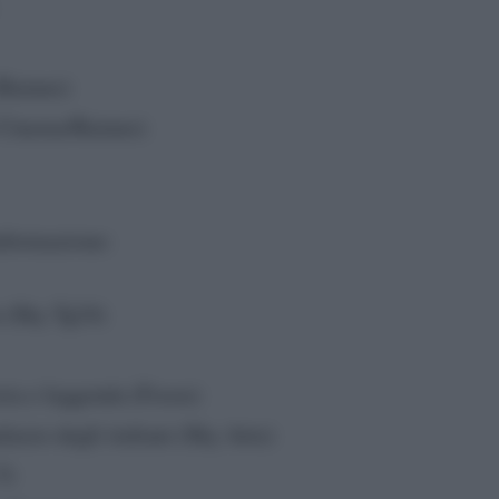
(Raiuno)
i Cinema/Raiuno)
informazione:
a (Sky Tg24)
ria e leggenda (Focus)
alazzo degli italiani (Sky Arte)
5)