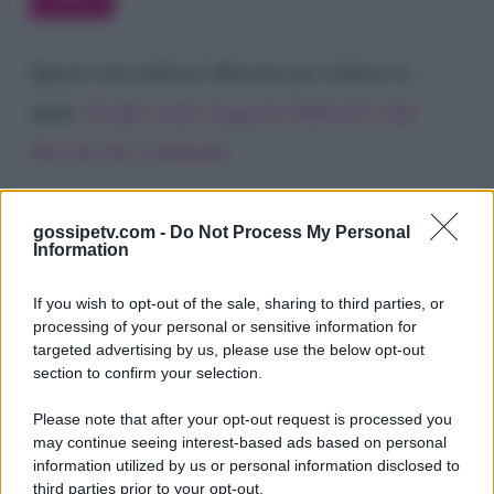
Questo sito utilizza Akismet per ridurre lo
spam.
Scopri come vengono elaborati i dati
derivati dai commenti
.
gossipetv.com -
Do Not Process My Personal
Information
If you wish to opt-out of the sale, sharing to third parties, or
processing of your personal or sensitive information for
targeted advertising by us, please use the below opt-out
section to confirm your selection.
Please note that after your opt-out request is processed you
Gossip e TV è un sito di MASTE S.r.l.
may continue seeing interest-based ads based on personal
viale Luigi Majno n. 21 - 20129 Milano (MI)
information utilized by us or personal information disclosed to
third parties prior to your opt-out.
P.Iva 10909580960