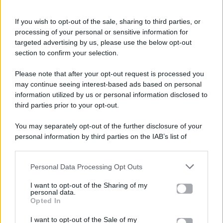
If you wish to opt-out of the sale, sharing to third parties, or
processing of your personal or sensitive information for
targeted advertising by us, please use the below opt-out
section to confirm your selection.
Please note that after your opt-out request is processed you
Gossip e TV è un sito di MASTE S.r.l.
may continue seeing interest-based ads based on personal
viale Luigi Majno n. 21 - 20129 Milano (MI)
information utilized by us or personal information disclosed to
third parties prior to your opt-out.
P.Iva 10909580960
You may separately opt-out of the further disclosure of your
personal information by third parties on the IAB’s list of
Categorie
downstream participants.
Gossip
Personal Data Processing Opt Outs
This information may also be disclosed by us to third parties
on the IAB’s List of Downstream Participants that may further
I want to opt-out of the Sharing of my
Televisione
disclose it to other third parties.
personal data.
Opted In
Please note that this website/app uses one or more Google
services and may gather and store information including but
I want to opt-out of the Sale of my