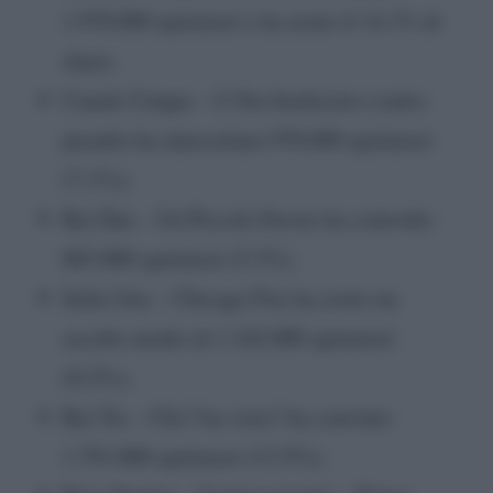
1.970.000 spettatori e ha avuto il 14.1% di
share;
Canale Cinque – L’Ora Inchiostro contro
piombo ha intercettato 978.000 spettatori
(7.1%);
Rai Due – Un Piccolo Favore ha coinvolto
803.000 spettatori (5.3%).
Italia Uno – Chicago Fire ha avuto un
ascolto medio di 1.242.000 spettatori
(8.2%);
Rai Tre – Chi l’ha visto? ha convinto
1.791.000 spettatori (13.5%);