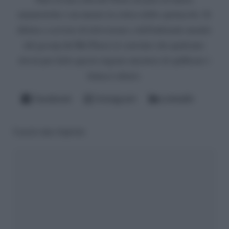
umanistiche e un master in critica dello spettacolo. Si
diletta a scrivere di televisione e dell'infernale mondo
del gossip del Bel Paese (è convinto che qualcuno
dovrà pur farlo questo ingrato mestiere di spifferare i
fattacci altrui).
Facebook
Instagram
LinkedIn
Lascia una risposta