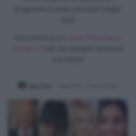
programmi in onda mercoledì 6 luglio
2022
Entra anche tu sul
canale WhatsApp di
Gossip e TV
per non perderti nemmeno
una notizia!
Mirko Vitali
7 Luglio 2022
3 minuti di lettura