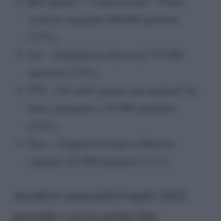
Rete Quattro – Controcorrente – Prima
serata ha raggiunto 698.000 spettatori
(5.7%);
La7 – Atlantide ha interessato 373.000
spettatori (3.5%);
TV8 – Chi vuole sposare mia mamma? ha
fatto compagnia a 322.000 spettatori
(2.2%);
Nove – Trappola in fondo al Mare ha
catturato 431.000 spettatori (3.1%).
Ascolti tv mercoledì 6 luglio 2022:
preserale e access prime time