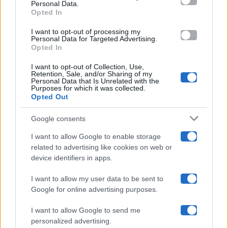
Programmi TV
Personal Data.
not limited to your visit or usage behaviour. You may click to
Opted In
grant or deny consent to Google and its third-party tags to
use your data for below specified purposes in below Google
Amici
I want to opt-out of processing my
consent section.
Personal Data for Targeted Advertising.
Opted In
Ballando Con Le Stelle
I want to opt-out of Collection, Use,
Retention, Sale, and/or Sharing of my
Grande Fratello
Personal Data that Is Unrelated with the
Purposes for which it was collected.
Opted Out
Isola Dei Famosi
Google consents
Pechino Express
I want to allow Google to enable storage
related to advertising like cookies on web or
Uomini E Donne
device identifiers in apps.
I want to allow my user data to be sent to
Google for online advertising purposes.
Maste S.r.l.
I want to allow Google to send me
Chi siamo
personalized advertising.