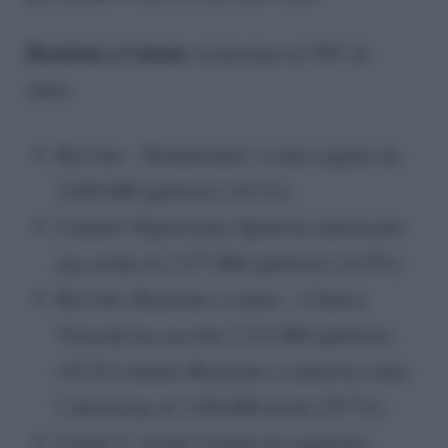
Reazione a Catena
vicinissimo al 30% di
share.
Rai Uno – Techetechete’ è stato seguito da
2.845.000 spettatori (18.1%).
Canale5: Paperissima Sprint ha interessato
una media di 2.277.000 spettatori (14.5%).
Rai Uno: Reazione a catena – L’Intesa
Vincente ha raccolto 2.311.000 spettatori
(25.2%) mentre Reazione a catena ha avuto
l’attenzione di 3.456.000 utenti (29.7%).
Canale 5: Avanti il primo ha registrato