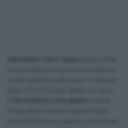
SuperQuark
Piero Angela,
di
proposto da Rai
Uno, ha conquistato la prima serata seppur non
ha fatto registrare ascolti monster: 2 milioni di
utenti e il 14.1% di share. Sempre più a picco
L’Ora Inchiostro contro piombo
su Canale
Cinque che ha racimolato soltanto 978mila
utenti (20mila in meno rispetto a una settimana