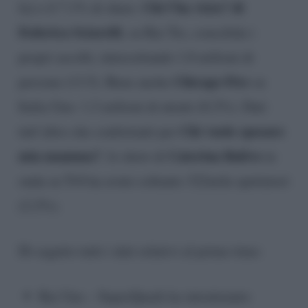
Chi l’ha visto? di
fa) e il 7.1% di share.
Federica Sciarelli
, su Rai Tre, consolida i
propri ascolti, intercettando 1.8 milioni di
Chicago Fire
persone (13.5). Bene anche
su
Italia Uno: 1.2 milioni di utenti (8.2%). Dati
Chi vuole sposare
tutt’altro che confortanti per
mia mamma?
Caterina Balivo
: lo show di
in
onda su Tv8 ha avuto soltanto 322mila spettatori
(2.2%).
Di seguito tutti i dati relativi al prime time:
Rai Uno – SuperQuark ha intrattenuto