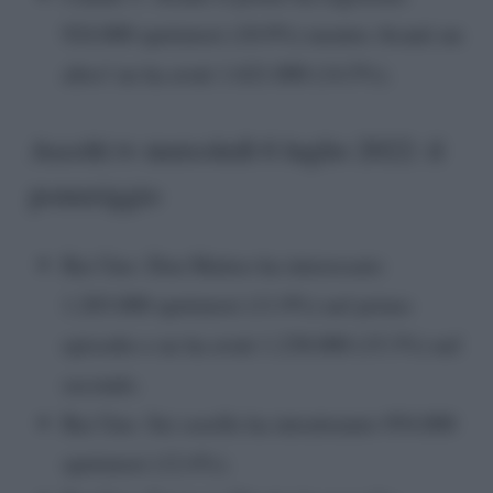
924.000 spettatori (10.9%) mentre Avanti un
altro! ne ha avuti 1.621.000 (14.5%).
Ascolti tv mercoledì 6 luglio 2022: il
pomeriggio
Rai Uno: Don Matteo ha interessato
1.203.000 spettatori (11.9%) nel primo
episodio e ne ha avuti 1.238.000 (15.3%) nel
secondo.
Rai Uno: Sei sorelle ha intrattenuto 954.000
spettatori (12.4%).