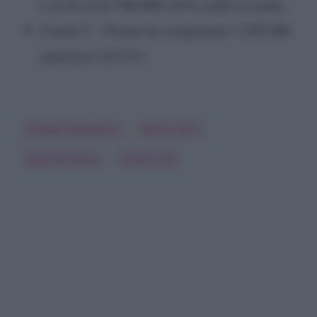
e ne ha avuti 586.000 (16%) nella seconda.
Canale 5 – Forum ha conquistato 1.205.000
spettatori (18.2%).
Claudio Santamaria
Marco Liorni
Roberta Morise
Terence Hill