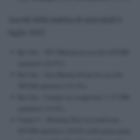
Ascolti della mattina di mercoledì 6
luglio 2022
Rai Uno – TG1 Mattina ha raccolto 639.000
spettatori (16.5%).
Rai Uno – Uno Mattina Estate ha raccolto
585.000 spettatori (15.3%).
Rai Uno – Camper ha conquistato 1.177.000
spettatori (14.4%).
Canale 5 – Morning News ha totalizzato
697.000 spettatori (18.6%) nella prima parte