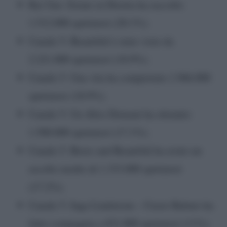
Rai Uno: Estate in Diretta ha raccolto
1.512.000 spettatori (20.1%).
Canale 5: Beautiful è stato visto da
2.221.000 spettatori (18.9%).
Canale 5: Una vita ha conquistato 1.966.000
spettatori (18.9%).
Canale 5: Un Altro Domani ha ottenuto
1.500.000 spettatori (17.1%).
Canale 5: Brave and Beautiful ha avuto un
ascolto medio di 1.333.000 spettatori
(17.2%).
Canale 5: Inga Lindstrom – Cuore Rubato ha
fatto compagnia a 831.000 spettatori (11%).