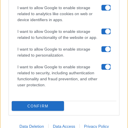
Collabora con noi
I want to allow Google to enable storage
related to analytics like cookies on web or
device identifiers in apps.
Contatti
I want to allow Google to enable storage
Privacy Policy
related to functionality of the website or app.
Cookie Policy
I want to allow Google to enable storage
related to personalization.
Pubblicità
I want to allow Google to enable storage
related to security, including authentication
functionality and fraud prevention, and other
user protection.
© 2026 Gossip e Tv. email:
redazione@gossipetv.com
-
Preferenze Privacy
- Riproduzione riservata - Photo
CONFIRM
Credits: Le immagini presenti in questo sito sono di
proprietà di Maste Srl
Data Deletion
Data Access
Privacy Policy
x-
facebook
instagram