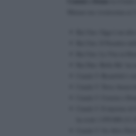
Uomini e Donne
fa il bott
Matano ma vicinissima ai 2 
Rai Uno: Oggi è un altro
Rai Uno: Il Paradiso de
Rai Uno: La Vita in Dire
Rai Due: Bella Ma’ ha re
Canale 5: Beautiful è st
Canale 5: Terra Amara h
Canale 5: Uomini e Donn
Canale 5: Il daytime di
ha avuti 1.959.000 (21.
Canale 5: Un Altro Doma