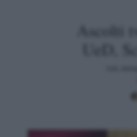
Ascolti 
UeD, Sc
Dati, detta
Premi invio per cercare o ESC per uscire