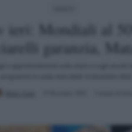
Ascolti Tv
tv ieri: Mondiali al 
iarelli garanzia, Mat
gli e approfondimenti sullo share e sugli ascolti te
programmi in onda mercoledì 14 dicembre 2022
Mirko Vitali
15 Dicembre 2022
3 minuti di lett