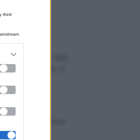
 third
Downstream
er and store
 vero e proprio botto. Male
to grant or
ed purposes
 i 2.1 milioni di utenti, al
49.8% di share; Il Circolo