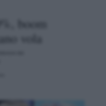
50%, boom
ano vola
levisivi dei
ura