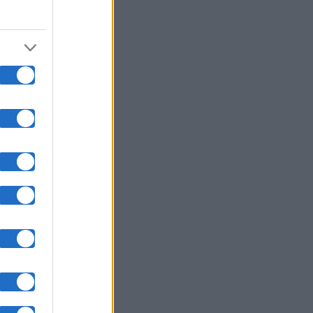
rime time
11.6%);