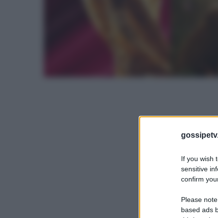
gossipetv
If you wish 
sensitive in
confirm your
Please note
based ads b