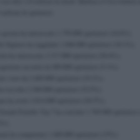
o con oltre 2.8 milioni di utenti. Barbara d’Urso battut
milioni di spettatori.
 giorno ha interessato 1.759.000 spettatori (16.6%);
lle Signore ha raggiunto 1.686.000 spettatori (18.1%);
tta ha interessato 2.317.000 spettatori (20.4%);
gistrato un netto di 489.000 spettatori (5.1%);
ato visto da 2.469.000 spettatori (19.1%);
a raccolto 2.360.000 spettatori (19.5%);
e ha avuto 2.814.000 spettatori (26.5%);
 Grande Fratello Vip 7 ha convinto 1.769.000 spettatori
4%);
ni ha conquistato 1.469.000 spettatori (15%);