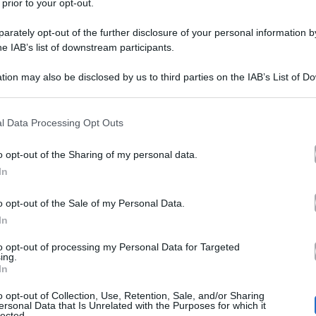
 prior to your opt-out.
rately opt-out of the further disclosure of your personal information by
he IAB’s list of downstream participants.
tion may also be disclosed by us to third parties on the IAB’s List of 
 that may further disclose it to other third parties.
 that this website/app uses one or more Google services and may gath
l Data Processing Opt Outs
arocco-Francia (Rai Uno)
, volano al 50% di share. Un
including but not limited to your visit or usage behaviour. You may click 
 to Google and its third-party tags to use your data for below specifi
Chi l’ha Visto?
o da Canale Cinque, sotto il 10%.
oltre
o opt-out of the Sharing of my personal data.
ogle consent section.
In
iarelli si conferma una garanzia per Rai Tre.
o opt-out of the Sale of my Personal Data.
In
 time di mercoledì 14 dicembre 2022
:
to opt-out of processing my Personal Data for Targeted
ing.
In
cia-Marocco ha avuto 11.803.000 telespettatori con il 
 2.806.000 spettatori con il 15.74% di share;
o opt-out of Collection, Use, Retention, Sale, and/or Sharing
ersonal Data that Is Unrelated with the Purposes for which it
lected.