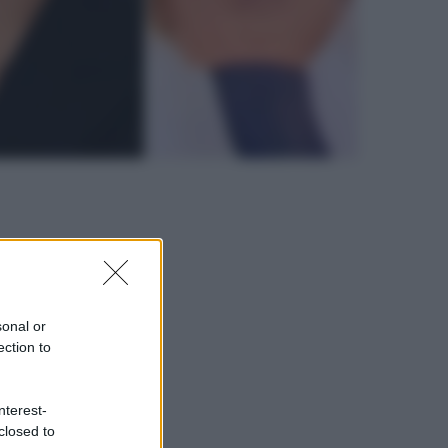
sonal or
ection to
nterest-
closed to