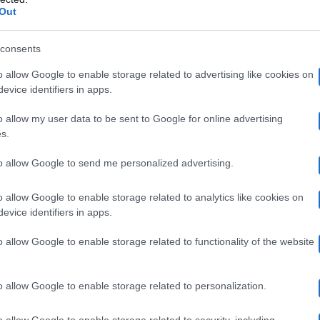
egreto ha appassionato 1.648.000 spettatori (9.6%);
Out
imenticato è stato seguito da 925.000 persone (4.8%);
consents
ttenuto 726.000 spettatori (3.6%);
o allow Google to enable storage related to advertising like cookies on
? ha totalizzato 2.116.000 spettatori (12.7%);
evice identifiers in apps.
 ha raggiunto 761.000 spettatori (5.1%);
o allow my user data to be sent to Google for online advertising
vinto 535.000 persone (4.6%);
s.
ha fatto compagnia a 574.000 persone (3%);
to allow Google to send me personalized advertising.
ta ha interessato 239.000 (1.5%).
o allow Google to enable storage related to analytics like cookies on
evice identifiers in apps.
ì 14 dicembre 2022: preserale e access p
o allow Google to enable storage related to functionality of the website
izia ha interessato una media di 2.804.000 spettatori (
o allow Google to enable storage related to personalization.
accolto 3.197.000 spettatori (22.4%);
o allow Google to enable storage related to security, including