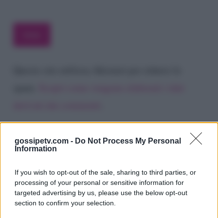
Questo sito utilizza Akismet per ridurre lo
spam.
Scopri come vengono elaborati i dati
derivati dai commenti
.
gossipetv.com -
Do Not Process My Personal
Information
If you wish to opt-out of the sale, sharing to third parties, or
processing of your personal or sensitive information for
targeted advertising by us, please use the below opt-out
section to confirm your selection.