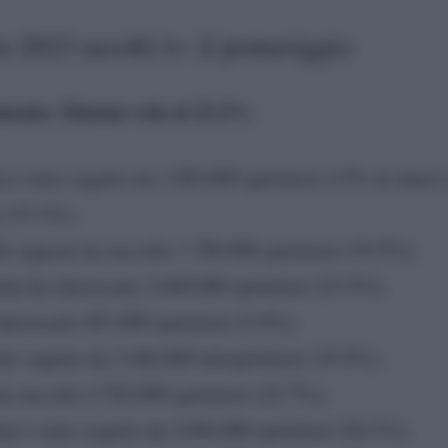
 2023 ascolti tv: il pomeriggio
amento. Matano vola al 23.2%.
è stato seguito da 1.585.000 spettatori (13% di share)
 (15.1%);
le signore ha raccolto 1.786.000 spettatori (19.5%);
tta ha interessato 2.690.000 spettatori (23.2%);
nteressato 491.000 spettatori (5.4%);
ato seguito da 2.446.000 telespettatori (19.5%);
a raccolto 2.782.000 spettatori (22.7%);
e è stato seguito da 2.696.000 spettatori (26.1%);