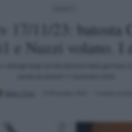
Ascolti Tv
tv 17/11/23: batosta 
1 e Nuzzi volano. I 
 e i dettagli degli ascolti televisivi della giornata 
serata di venerdì 17 novembre 2023
Mirko Vitali
18 Novembre 2023
3 minuti di lett