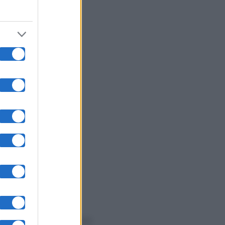
ri (3.5%);
me time
%);
%) nella prima parte e