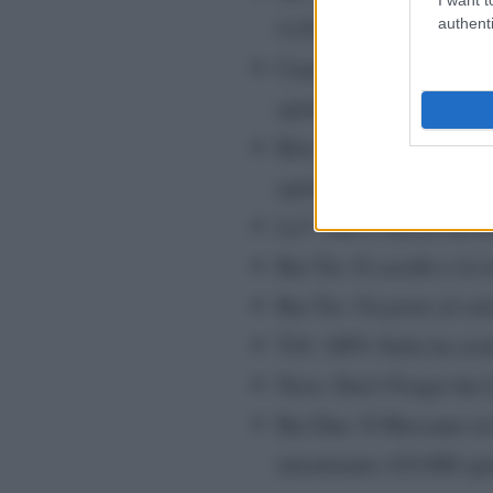
4.410.000 spettatori (2
authenti
Canale 5: Caduta Libera
spettatori nella second
Rete 4: Stasera Italia h
spettatori (3.9%) nella 
La7: Otto e mezzo ha av
Rai Tre: Il cavallo e la 
Rai Tre: Un posto al sol
Tv8: 100% Italia ha avu
Nove: Don’t Forget the L
Rai Due: Il Mercante in
intrattenuto 424.000 spe