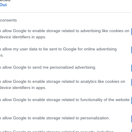
 ha totalizzato 1.227.000 spettatori (7.7%);
Out
to 709.000 spettatori (4%);
consents
to compagnia a 982.000 spettatori (7.1%);
o allow Google to enable storage related to advertising like cookies on
l – Una Storia d’Amore ha interessato 713.000 spettato
evice identifiers in apps.
 raggiunto 1.641.000 spettatori (11.2%);
o allow my user data to be sent to Google for online advertising
 ottenuto 794.000 spettatori (5.8%);
s.
ha convinto 356.000 spettatori (2.1%);
to allow Google to send me personalized advertising.
 ha conquistato 1.035.000 spettatori (5.1%).
o allow Google to enable storage related to analytics like cookies on
evice identifiers in apps.
17 novembre 2023: preserale e access pri
o allow Google to enable storage related to functionality of the website
tizia ha tenuto compagnia a 2.908.000 spettatori (13.3
o allow Google to enable storage related to personalization.
ena ha ottenuto una media di 3.250.000 spettatori (22.9
o allow Google to enable storage related to security, including