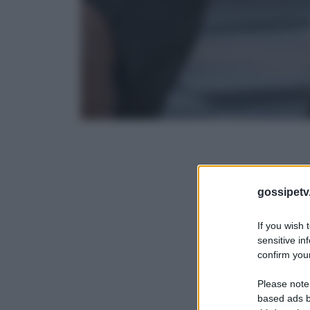
gossipetv
If you wish 
sensitive in
confirm your
Please note
based ads b