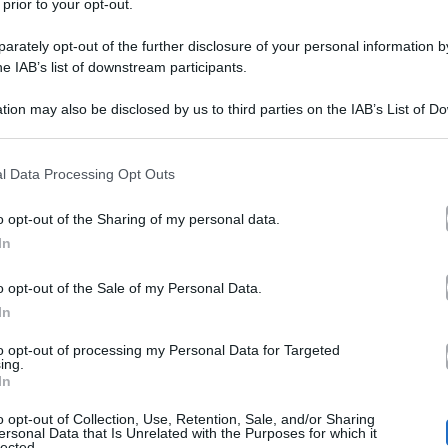
 prior to your opt-out.
rately opt-out of the further disclosure of your personal information by
he IAB’s list of downstream participants.
tion may also be disclosed by us to third parties on the IAB’s List of 
 that may further disclose it to other third parties.
 that this website/app uses one or more Google services and may gath
l Data Processing Opt Outs
I
re con 7 milioni di utenti che hanno seguito il match
including but not limited to your visit or usage behaviour. You may click 
 to Google and its third-party tags to use your data for below specifi
A Star is Born
 ha proposto il film
, subisce un tracollo
o opt-out of the Sharing of my personal data.
ogle consent section.
In
Quarto Grado (Re
miraglia Mediaset viene superata da
Nove Fratelli di Crozza
rsone (11.2%). Bene su
che sfon
o opt-out of the Sale of my Personal Data.
In
to opt-out of processing my Personal Data for Targeted
prime time
venerdì 17 novembre 2023
vi al
di
:
ing.
In
ia del Nord ha avuto 7.004.000 spettatori (33% di shar
o opt-out of Collection, Use, Retention, Sale, and/or Sharing
ersonal Data that Is Unrelated with the Purposes for which it
lected.