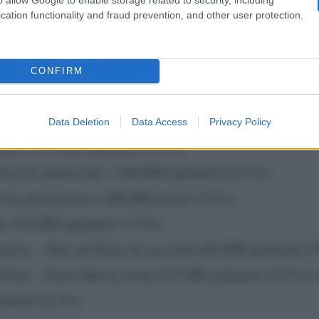
6.1%) nella seconda;
cation functionality and fraud prevention, and other user protection.
 ha intrattenuto 1.778.000 spettatori nella prima parte
a (16%);
CONFIRM
a totalizzato una media di 837.000 spettatori (4.1%) nel
seconda.
Data Deletion
Data Access
Privacy Policy
uto 1.132.000 spettatori (5.2%);
torre ha interessato 1.304.000 spettatori (6.3%);
e ha intrattenuto 1.668.000 utenti (7.6%);
to 414.000 spettatori (1.9%);
yrics – Stai sul Pezzo ha raccolto 636.000 spettatori (
 Fiera – Fuori Due ha avuto 415.000 spettatori (2.2%) e
ttatori (2.2%).