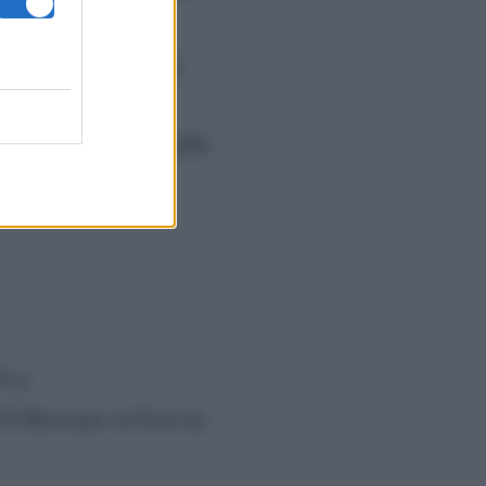
 (13.4%) e 2.592.000
la prima parte e 866.000
3%);
 Il Mercante in Fiera ha