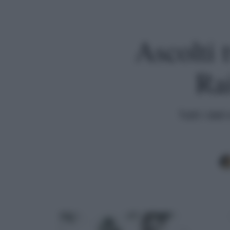
Ascolti 
Rai
Tutti i dati
Premi invio per cercare o ESC per uscire