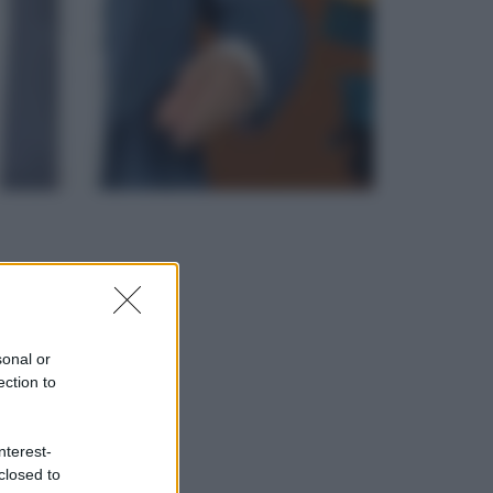
sonal or
ection to
nterest-
closed to