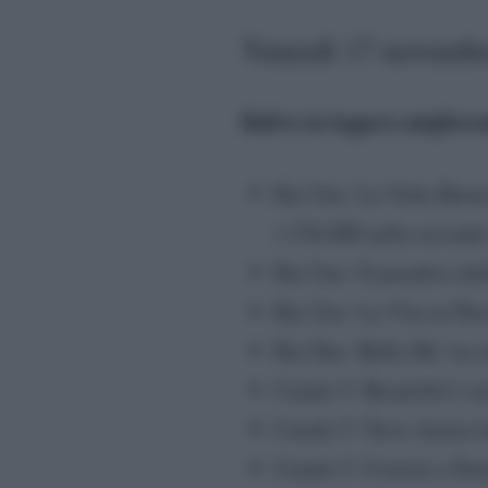
Venerdì 17 novembre
Balivo in leggero miglior
Rai Uno: La Volta Buona 
1.536.000 nella seconda
Rai Uno: Il paradiso del
Rai Uno: La Vita in Dire
Rai Due: Bella Ma’ ha i
Canale 5: Beautiful è st
Canale 5: Terra Amara h
Canale 5: Uomini e Donn