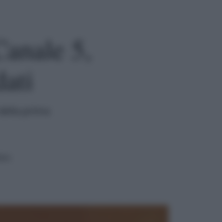
Canale 5,
dati
e della prima
ura