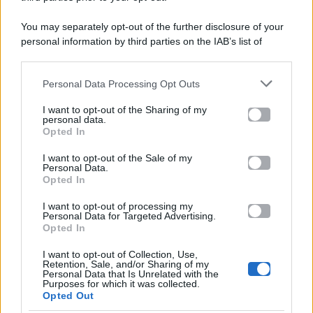
You may separately opt-out of the further disclosure of your
personal information by third parties on the IAB’s list of
Categorie
downstream participants.
Gossip
Personal Data Processing Opt Outs
This information may also be disclosed by us to third parties
on the IAB’s List of Downstream Participants that may further
I want to opt-out of the Sharing of my
Televisione
disclose it to other third parties.
personal data.
Opted In
Please note that this website/app uses one or more Google
services and may gather and store information including but
I want to opt-out of the Sale of my
Programmi TV
Personal Data.
not limited to your visit or usage behaviour. You may click to
Opted In
grant or deny consent to Google and its third-party tags to
Amici
use your data for below specified purposes in below Google
I want to opt-out of processing my
consent section.
Personal Data for Targeted Advertising.
Opted In
Ballando Con Le Stelle
I want to opt-out of Collection, Use,
Retention, Sale, and/or Sharing of my
Grande Fratello
Personal Data that Is Unrelated with the
Purposes for which it was collected.
Opted Out
Isola Dei Famosi