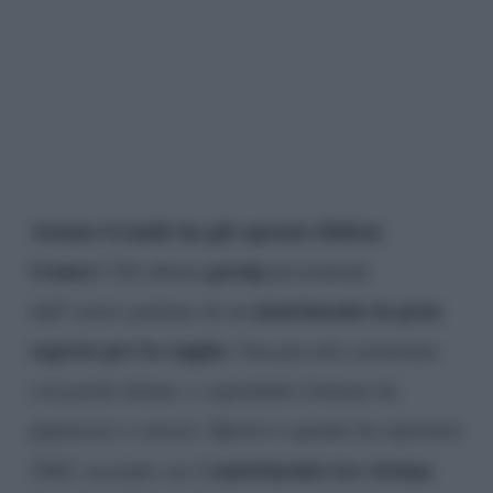
Ariana Grande ha già sposato Dalton
Gomez
gossip
? Gli ultimi
provenienti
matrimonio in gran
dall’estero parlano di un
segreto per la coppia
. Una piccola cerimonia
con pochi intimi, e soprattutto lontana da
paparazzi e curiosi. Questo è quanto ha riportato
matrimonio tra Ariana
TMZ
, secondo cui il