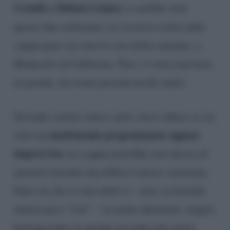
Grande e Dalton Gomez
ci sarebbe stato
questo fine settimana. La
location
scelta dalla
coppia pare sia stata la casa della cantante, a
Montecito in California. Non c’è stata una festa
in grande, ma erano presenti pochi ospiti.
Secondo i primi
rumor
, però, non è chiaro se sia
matrimonio programmato oppure
stato un
improvviso
. La coppia potrebbe aver deciso di
sposarsi facendo una follia d’amore, insomma.
Fatto sta che si sono detti sì – anzi, la formula
americana è “I do” – in modo informale, magari
festeggeranno in grande in tempi più sereni.