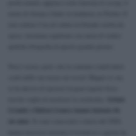
pochi minuti, appena è stato lanciato lo scoop, il
nome di Ariana è finito in tendenza su Twitter. E
non vedono l’ora di vedere la Grande vestita da
sposa, insomma aspettano con ansia di vedere
qualche fotografia di questo grande giorno.
Non è sicuro, però, che la cantante condividerà
scatti delle sue nozze sui social. Magari sì, ma
se ha deciso di sposarsi in gran segreto forse
Ariana
non ha voglia di mostrare la cerimonia.
Grande e Dalton Gomez stanno insieme da
un anno
. Si sono conosciuti a inizio del 2020,
hanno trascorso insieme il
lockdown
e questo ha