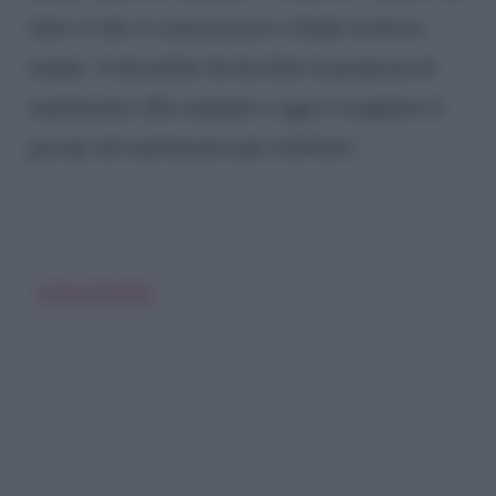
fatto sì che si conoscessero a fondo in breve
tempo. A dicembre lui ha fatto la proposta di
matrimonio alla cantante e oggi è scoppiato il
gossip sul matrimonio già celebrato.
Ariana Grande