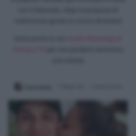
con il fidanzato, dopo la proposta di
matrimonio giunta lo scorso dicembre
Entra anche tu sul
canale WhatsApp di
Gossip e TV
per non perderti nemmeno
una notizia!
Ilaria Columpsi
17 Maggio 2021
2 minuti di lettura