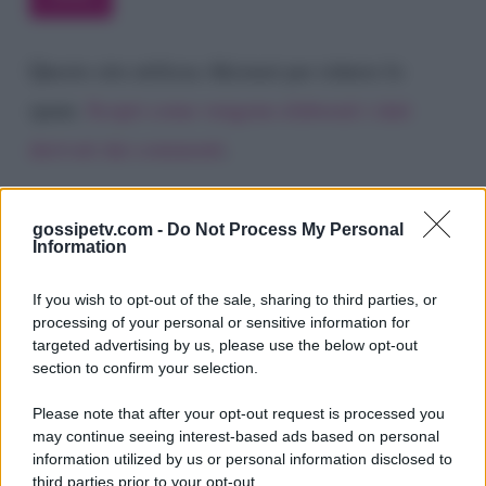
Questo sito utilizza Akismet per ridurre lo
spam.
Scopri come vengono elaborati i dati
derivati dai commenti
.
gossipetv.com -
Do Not Process My Personal
Information
If you wish to opt-out of the sale, sharing to third parties, or
processing of your personal or sensitive information for
targeted advertising by us, please use the below opt-out
section to confirm your selection.
Please note that after your opt-out request is processed you
Gossip e TV è un sito di MASTE S.r.l.
may continue seeing interest-based ads based on personal
viale Luigi Majno n. 21 - 20129 Milano (MI)
information utilized by us or personal information disclosed to
P.Iva 10909580960
third parties prior to your opt-out.