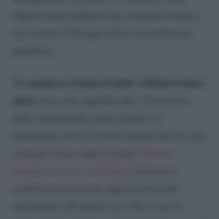
Oppure hanno preferito una cerimonia intima e
non sentono il bisogno di fare un matrimonio
grandioso.
gossip su Ariana Grande e Dalton Gomez
Nel
sposi
non è stato aggiunto altro. Si mormora
della volontà della coppia di unirsi in
matrimonio solo ed esclusivamente per loro, per
coronare il loro sogno d’amore.
Dopo la
proposta arrivata a dicembre
, i fan non si
aspettavano di ricevere oggi la notizia del
matrimonio, all’improvviso. Non a caso in