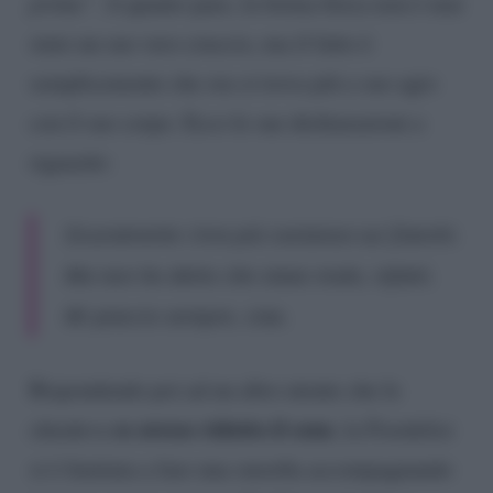
prima”
. A quanto pare, la forma fisica non è mai
stato un suo vero cruccio, ma il fatto è
semplicemente che ora si trova più a suo agio
con il suo corpo. Ecco le sue dichiarazioni a
riguardo:
Sicuramente c’era più sostanza sui fianchi.
Ma non ho detto che stavo male, infatti.
Mi piaccio sempre, ciao.
Rispondendo poi ad un altro utente che le
se avesse ridotto il seno
chiedeva
, la Fiordelisi
si è limitata a fare una smorfia accompagnando