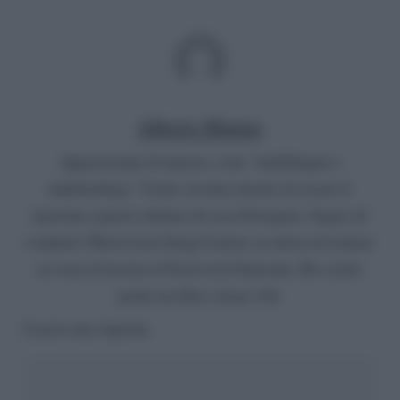
Alberto Muraro
Appassionato di musica, sono "multilingue e
multitasking". Credo, in tutta onestà, di essere il
massimo esperto italiano di casa Ferragnez. Sogno di
condurre l'Eurovision Song Contest, in attesa di tornare
in veste di inviato al Festival di Sanremo. Ho scritto
anche un libro, Linea 148.
Lascia una risposta