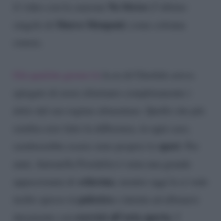
No Stress
il video con la canzone
(l’ultimo
Marco Mengoni
singolo di
) come colonna
sonora.
Già qualche giorno fa
la ex di Chiofalo aveva
spiegato di avere eliminato completamente i
dolci dal suo regime alimentare. Quello che più
sembra aver fatto la differenza, in ogni caso,
sport
sembrerebbe essere stato proprio lo
. Per
anni, Antonella Fiordelisi è stata una grande
scherma
appassionata di
, mentre oggi la si vede
palestra
molto spesso in
e intenta ad allenarsi
esercizi all’aria aperta
duramente con
. I