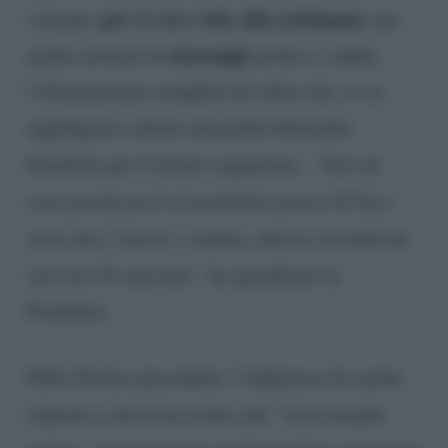
per 2 o tre volte alla settimana
costanti,
, ma
massaggi
anche sessioni di
ad hoc e, infine,
l’eliminazione completa dei dolci che, si sa,
aggiungono calorie non particolarmente
benefiche per il nostro organismo.
“Non mi
sono pesata però sicuramente pesavo 65 kg e
sono alta 1 metro e ottanta, adesso secondo me
sarò un 59, massimo”
ha specificato la
Fiordelisi.
Nelle Stories precedenti, l’influencer ha anche
risposto a chi le ha scritto che “
stava meglio