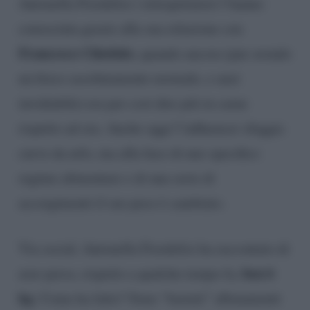
Antonella Fiordelisi i telespettatori l’hanno
conosciuta grazie alla sua relazione con
Francesco Chiofalo
, quando ancora (pur avendo
un fisico assolutamente normale, e anzi
invidiabile) era per così dire più in carne
rispetto ad ora. Anche oggi l’influencer sfoggia
curve da urlo, ma alla luce di uno specifico
regime alimentare e di una serie di
accorgimenti il suo peso è cambiato.
Via social, Antonella Fiordelisi ha raccontato di
ben 6
aver perso, rispetto a qualche tempo fa,
kg
. Come ha fatto? Sono “bastati” allenamenti