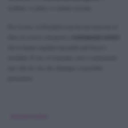
risultati, va detto, si vedono eccome.
Per il resto, la Fiordelisi non ha mai nascosto il
trattamenti estetici
fatto di essersi sottoposta a
che le hanno regalato una pelle più liscia e
morbida. Il suo, ovviamente, non è esattamente
uno stile di vita che chiunque si potrebbe
permettere.
Antonella Fiordelisi