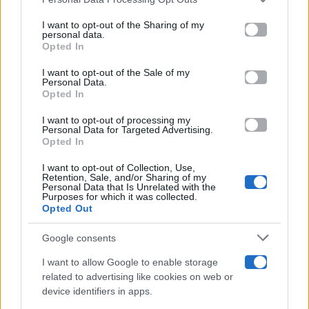
This information may also be disclosed by us to third parties
on the IAB’s List of Downstream Participants that may further
I want to opt-out of the Sharing of my
Televisione
disclose it to other third parties.
personal data.
Opted In
Please note that this website/app uses one or more Google
services and may gather and store information including but
I want to opt-out of the Sale of my
Programmi TV
Personal Data.
not limited to your visit or usage behaviour. You may click to
Opted In
grant or deny consent to Google and its third-party tags to
Amici
use your data for below specified purposes in below Google
I want to opt-out of processing my
consent section.
Personal Data for Targeted Advertising.
Opted In
Ballando Con Le Stelle
I want to opt-out of Collection, Use,
Retention, Sale, and/or Sharing of my
Grande Fratello
Personal Data that Is Unrelated with the
Purposes for which it was collected.
Opted Out
Isola Dei Famosi
Google consents
Pechino Express
I want to allow Google to enable storage
related to advertising like cookies on web or
Uomini E Donne
device identifiers in apps.