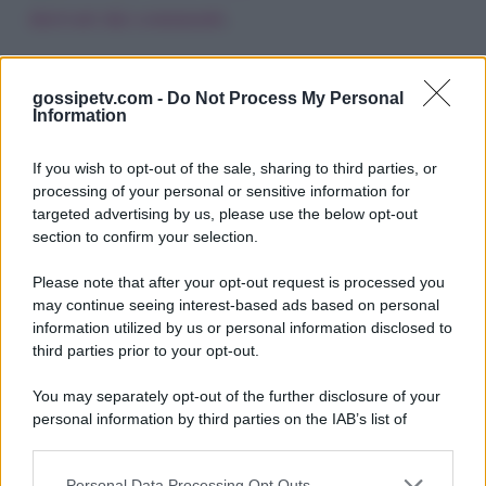
derivati dai commenti
.
gossipetv.com -
Do Not Process My Personal
Information
If you wish to opt-out of the sale, sharing to third parties, or
processing of your personal or sensitive information for
targeted advertising by us, please use the below opt-out
section to confirm your selection.
Please note that after your opt-out request is processed you
Gossip e TV è un sito di MASTE S.r.l.
may continue seeing interest-based ads based on personal
viale Luigi Majno n. 21 - 20129 Milano (MI)
information utilized by us or personal information disclosed to
P.Iva 10909580960
third parties prior to your opt-out.
You may separately opt-out of the further disclosure of your
personal information by third parties on the IAB’s list of
Categorie
downstream participants.
Gossip
Personal Data Processing Opt Outs