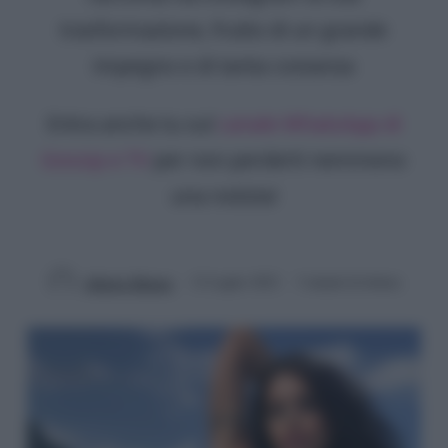
trasformazione, frutto di un grande
impegno e di tanta costanza
Entra anche tu sul
canale WhatsApp di
Gossip e TV
per non perderti nemmeno
una notizia!
Alberto Muraro
12 Luglio 2022
3 minuti di lettura