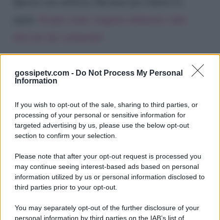
Questo sito utilizza Akismet per ridurre lo
spam.
Scopri come vengono elaborati i dati
derivati dai commenti
.
gossipetv.com -
Do Not Process My Personal
Information
If you wish to opt-out of the sale, sharing to third parties, or
processing of your personal or sensitive information for
targeted advertising by us, please use the below opt-out
section to confirm your selection.
Please note that after your opt-out request is processed you
Gossip e TV è un sito di MASTE S.r.l.
may continue seeing interest-based ads based on personal
viale Luigi Majno n. 21 - 20129 Milano (MI)
information utilized by us or personal information disclosed to
P.Iva 10909580960
third parties prior to your opt-out.
You may separately opt-out of the further disclosure of your
personal information by third parties on the IAB’s list of