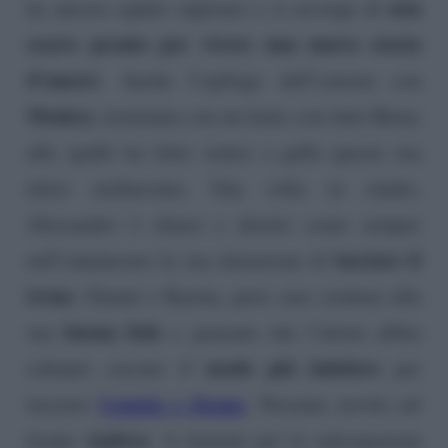
non
ha ancora saputo superare e si accorge di
essere pronto per vivere una nuova storia
d’amore
. Anche l’epilogo dell’esterna con
Monica
, terminata con un lento con tutta Roma
alle spalle ha fatto venire a galla questa sua
dolce malinconia. Una volta in studio,
Alessandro è chiaro e diretto come sempre
lasciare il
nell’annunciare la sua intenzione di
trono
. Gianni e Karina, però, non credono alla
buona fede
sua
e pensano che l’attore abbia
modo più indolore
soltanto cercato il
per
Uomini e Donne
lasciare
. Nessuna novità sul
Andrea
fronte
. A domani per le anticipazioni