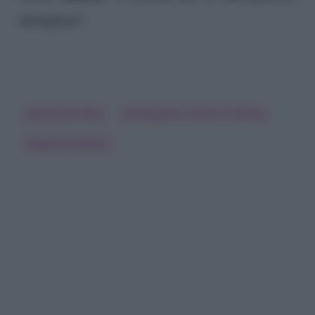
dettagliate!
Alessandro Pess
Anticipazioni Uomini E Donne
Eugenio Colombo