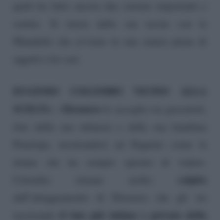
quali ha fatto ancora due esterne importanti e
sentite. Si inizia dalla sua uscita con la
Mandaliti che avviene in una stanza piena di
oggetti a lei cari.
EUGENIO COLOMBO VICINO ALLA
SCELTA –
Eleonora
lo accoglie tra giocattoli,
foto della sua infanzia e della sua bambina
Penelope, mostrandosi ad Eugenio come la
donna che ha sempre sperato di vedere.
colpito
Colombo rimane molto
dall’atteggiamento di Eleonora che gli sta
il lato più intimo e privato della
mostrando