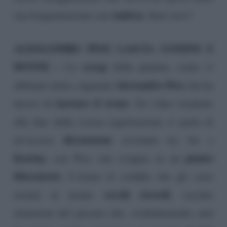
Andrea
sua frequentazione con
. Sarà vero?
ALESSANDRO PESS LASCIA UOMINI E
DONNE –
scoop
Lo
della puntata, come vi
Alessandro Pess
abbiamo detto, riguarda
che ha
lasciare il trono
deciso di
. Un video risalente
alla fine della scorsa registrazione ci parla di
discussione
un’accesa
avvenuta tra lui e
Karina
pianto
, con Pess che scoppia in un
liberatorio
. L’uomo le confida che gli sono
vecchi ricordi
tornati in mente
, vecchie
situazioni del passato che, evidentemente, non