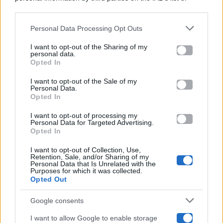
Categorie
downstream participants.
Gossip
Personal Data Processing Opt Outs
This information may also be disclosed by us to third parties
on the IAB’s List of Downstream Participants that may further
I want to opt-out of the Sharing of my
Televisione
disclose it to other third parties.
personal data.
Opted In
Please note that this website/app uses one or more Google
services and may gather and store information including but
I want to opt-out of the Sale of my
Programmi TV
Personal Data.
not limited to your visit or usage behaviour. You may click to
Opted In
grant or deny consent to Google and its third-party tags to
Amici
use your data for below specified purposes in below Google
I want to opt-out of processing my
consent section.
Personal Data for Targeted Advertising.
Opted In
Ballando Con Le Stelle
I want to opt-out of Collection, Use,
Retention, Sale, and/or Sharing of my
Grande Fratello
Personal Data that Is Unrelated with the
Purposes for which it was collected.
Opted Out
Isola Dei Famosi
Google consents
Pechino Express
I want to allow Google to enable storage