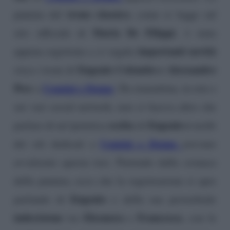
trono classico
puntata del
, come si legge sul
Maria De Filippi
sito ufficiale di
, è stata
importanti novità
appena registrata e ci regala
Eugenio Colombo e Alessandro
circa i troni di
Pess
Uomini e Donne
a
. Da stamattina, in rete e
sui vari social network, non si faceva altro che
scelta
Eugenio e
parlare di un’ipotetica
di
molti
Uomini e Donne
dei siti dedicati a
avevano
avvalorato questa tesi. Partendo dalla cronaca
della puntata, ecco che la registrazione si apre
Eugenio
parlando di
e della sua proverbiale
indecisione
Eleonora
Francesca
tra
e
, con le