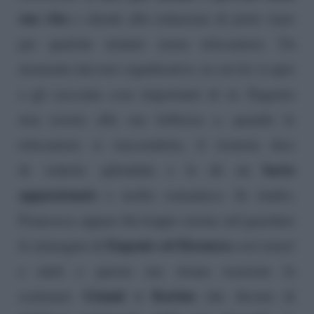
sua vita
e chiede alla redazione di poter stare
per qualche minuto senza telecamere. Un
momento davvero significativo, in cui lei si apre
e gli racconta cose importanti di sè. Eugenio
non resiste alla sua bellezza e, quando le
telecamere si riaccendono, il tronista dice
bacio
di vederla splendida e le dà un
appassionato
e molto romantico. In studio,
Francesca appare fin troppo serena nel guardare
Eugenio ed Eleonora
le immagini di
così teneri
e uniti e questa sua strana reazione fa
Gianni e Karina
scatenare
che dicono di