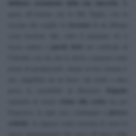
dubitare seriamente della sua sincerità
. Si
passa all’esterna con la Del Taglia, con la
terrazza
toscana che sceglie la
di un albergo
come location. Qui, sotto il piumone, lei si
parole forti
lascia andare a
nei confronti di
Colombo con lui che la invita a pensarci bene
prima di pronunciarle. Anche la loro esterna è,
poi, suggellata da un bacio che mette a dura
Eugenio
prova la sensibilità di Eleonora.
vicino alla scelta
ammette di essere
ma per
piovere
Francesca, in ogni caso, continuano a
critiche
: la ragazza viene accusata di avere lo
stesso atteggiamento che aveva all’epoca della