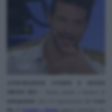
ANTICIPAZIONI UOMINI E DONNE
TRONO BLU –
Siamo pronti a fornirvi le
anticipazioni
trono
circa la registrazione del
blu
Uomini e Donne
di
appena terminata. La