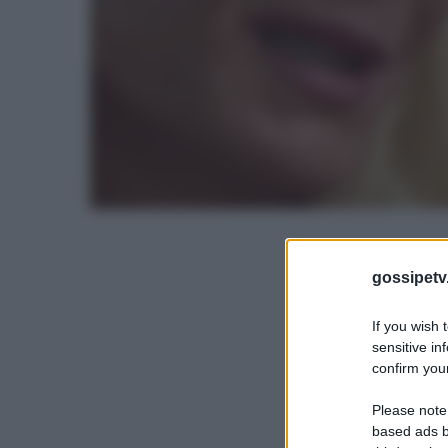
gossipetv
If you wish 
sensitive in
confirm your
Please note
based ads b