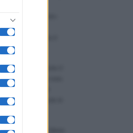
er si riavvicina
dge beve più del dovuto.
he durante la serata
 notizia e la Logan ha il
la quale gli mostra anche il
 di Beautiful
, Ridge tenta
mostra i documenti di
hauna. La Logan decide di
c fa sapere a Shauna e Quinn