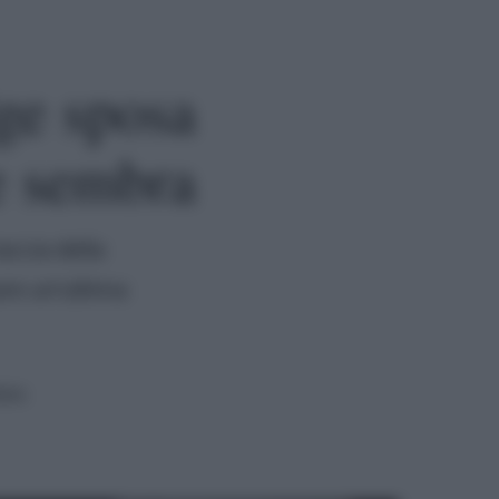
ge sposa
e sembra
accia della
are un'ultima
ura