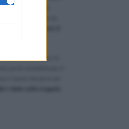
che ciò avvenga e così
Bill
la a
che la Logan sta
consiglia di dichiarare il
In questa circostanza, la
ste parole destabilizzano il
isce l’amore che prova nei
lio è finito nella trappola