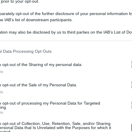
 prior to your opt-out.
rately opt-out of the further disclosure of your personal information by
he IAB’s list of downstream participants.
tion may also be disclosed by us to third parties on the IAB’s List of 
 that may further disclose it to other third parties.
 that this website/app uses one or more Google services and may gath
l Data Processing Opt Outs
including but not limited to your visit or usage behaviour. You may click 
 to Google and its third-party tags to use your data for below specifi
ful
Quinn decide di giocare un’ultima 
segnalano che
o opt-out of the Sharing of my personal data.
ogle consent section.
In
 da ormai qualche tempo, la situazione è abbastanza deli
homas e Zoe
, stanno ritrovando la serenità che avevano
o opt-out of the Sale of my Personal Data.
In
inn
Shauna
.
confessa alla designer di gioielli che ha r
to opt-out of processing my Personal Data for Targeted
bene, la Fuller sfrutta questo video per creare il caos.
ing.
In
o opt-out of Collection, Use, Retention, Sale, and/or Sharing
Katie
a Ridge che da
. I due restano molto delusi da qua
ersonal Data that Is Unrelated with the Purposes for which it
lected.