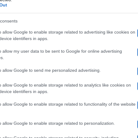
Il Forrest
loro dolci metà, ma Quinn non si fa da parte.
Out
. Trascorrono una notte a Las Vegas, durante la quale Ri
consents
rnare tra le braccia di Brooke. La Fulton gli confessa c
o allow Google to enable storage related to advertising like cookies on
convolati a nozze
! Ridge è sconvolto di fronte a questa
evice identifiers in apps.
o allow my user data to be sent to Google for online advertising
s.
quello che è accaduto a Las Vegas con Shauna
a di
, 
to allow Google to send me personalized advertising.
monio
nelle prossime puntate italiane
. A questo punto,
o allow Google to enable storage related to analytics like cookies on
i è l’unica donna con cui vorrebbe essere sposato e le 
evice identifiers in apps.
Carter
preparare da
per separarsi immediatamente da S
o allow Google to enable storage related to functionality of the website
he scusa per
il bacio che si è scambiata con Bill
.
o allow Google to enable storage related to personalization.
n prova dei sentimenti nei confronti dello Spencer. Eri
o allow Google to enable storage related to security, including