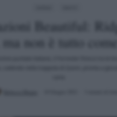
Archivio
Serie Tv
azioni Beautiful: Rid
 ma non è tutto com
sime puntate italiane, il Forrester finisce tra le br
, cadendo nella trappola di Quinn, pronta a gioc
carta
Rebecca Megna
10 Giugno 2021
3 minuti di lett