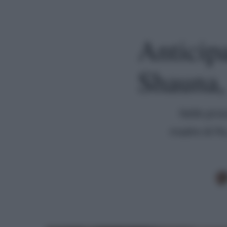
Anticip
Shauna,
Nelle pros
madre di Flo
Premi invio per cercare o ESC per uscire