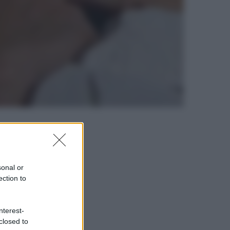
sonal or
ection to
nterest-
closed to