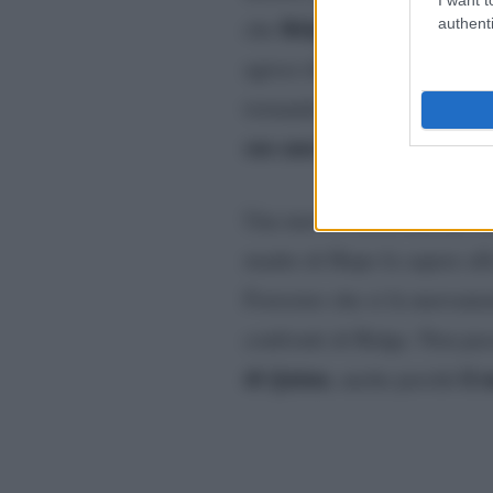
Ridge sta tentando di 
che
authenti
agisce di nuovo alle spalle 
tornando insieme al Forreste
suo amore a Brooke
prima 
Una nuova conversazione tr
madre di Hope fa sapere all
Forrester che si fa nuovame
confronti di Ridge. Non pas
di Quinn
il 
, anche perché