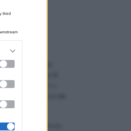
 third
Downstream
er and store
to grant or
ed purposes
carta per allontanare
il
cata. Proprio ora, dopo
 perso. Ma a dividerli ci
un
ipreso con il suo telefono
nto accaduto. Bill e Brooke