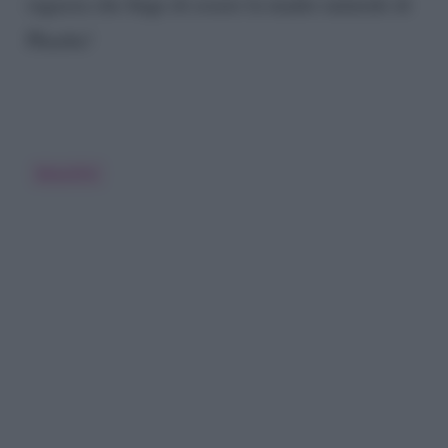
ragazza che finge di essere la madre naturale di
Phoebe!
Beautiful