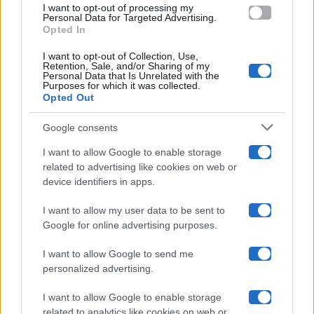
Amici
I want to opt-out of processing my
consent section.
Personal Data for Targeted Advertising.
Opted In
Ballando Con Le Stelle
I want to opt-out of Collection, Use,
Retention, Sale, and/or Sharing of my
Grande Fratello
Personal Data that Is Unrelated with the
Purposes for which it was collected.
Opted Out
Isola Dei Famosi
Google consents
Pechino Express
I want to allow Google to enable storage
related to advertising like cookies on web or
Uomini E Donne
device identifiers in apps.
I want to allow my user data to be sent to
Google for online advertising purposes.
Maste S.r.l.
I want to allow Google to send me
Chi siamo
personalized advertising.
Collabora con noi
I want to allow Google to enable storage
related to analytics like cookies on web or