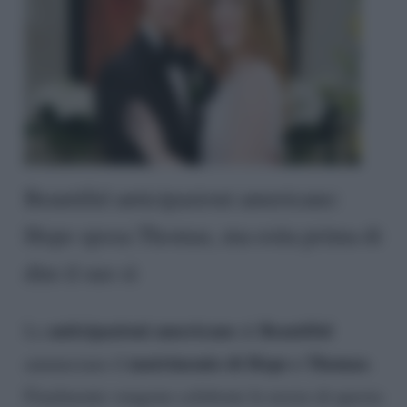
Beautiful anticipazioni americane:
Hope sposa Thomas, ma esita prima di
dire il suo sì
anticipazioni americane
Beautiful
Le
di
matrimonio di Hope e Thomas
annunciano il
.
Finalmente vengono celebrate le nozze di questa