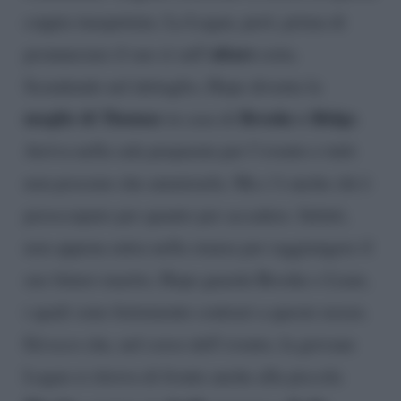
coppia inaspettata. La Logan, però, prima di
altare
pronunciare il suo sì sull’
esita.
Scendendo nel dettaglio, Hope diventa la
moglie di Thomas
Brooke e Ridge
in casa di
.
Arriva nella sala preparata per l’evento e tutti
non possono che ammirarla. Ma c’è anche chi è
preoccupato per quanto per accadere. Infatti,
non appena entra nella stanza per raggiungere il
suo futuro marito, Hope guarda Brooke e Liam,
i quali sono fortemente contrari a queste nozze.
Ed ecco che, nel corso dell’evento, la giovane
Logan si ritrova di fronte anche alla piccola