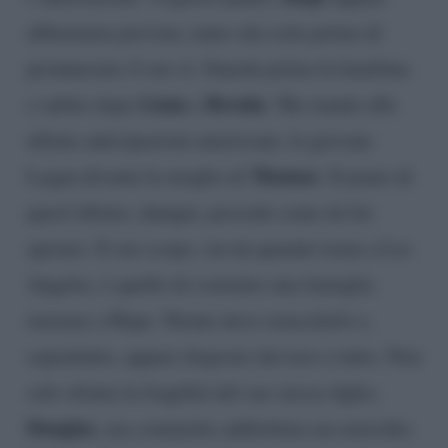
abbastanza provata, tanto che esita prima di
pronunciare il suo sì. Guarda prima la bambina
Liam
Brooke
e subito dopo
e
. Ma stando alle
ultime anticipazioni americane, la giovane
Thomas
Logan diventa la moglie di
. Il piano di
quest’ultimo, dunque, procede come da lui
sperato. Il suo scopo, sin da quando torna a Los
Angeles, è quello di costruire una famiglia
insieme a Hope. Niente deve ostacolarlo e,
soprattutto, appare disposto davvero a tutto. Non
solo sfrutta la fragilità del suo stesso figlio,
Douglas
, ma commette addirittura un omicidio.