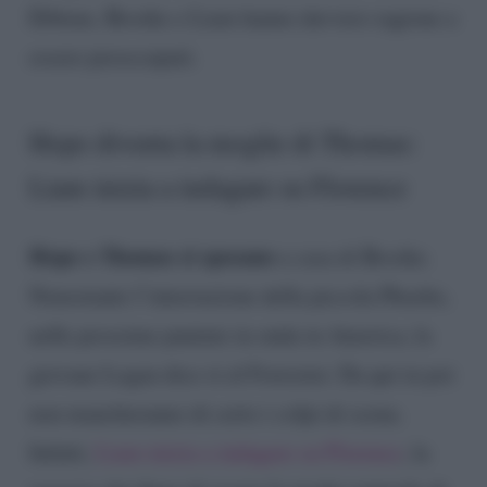
Ebbene, Brooke e Liam hanno davvero ragione a
essere preoccupati.
Hope diventa la moglie di Thomas:
Liam inizia a indagare su Florence
Hope e Thomas si sposano
a casa di Brooke.
Nonostante l’interruzione della piccola Phoebe,
nelle prossime puntate in onda in America, la
giovane Logan dice sì al Forrester. Da qui in poi
non mancheranno di certo i colpi di scena.
Infatti,
Liam inizia a indagare su Florence
, la