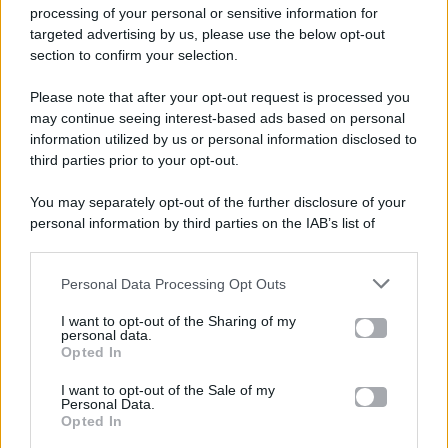
processing of your personal or sensitive information for
targeted advertising by us, please use the below opt-out
section to confirm your selection.
Please note that after your opt-out request is processed you
Gossip e TV è un sito di MASTE S.r.l.
may continue seeing interest-based ads based on personal
viale Luigi Majno n. 21 - 20129 Milano (MI)
information utilized by us or personal information disclosed to
P.Iva 10909580960
third parties prior to your opt-out.
You may separately opt-out of the further disclosure of your
personal information by third parties on the IAB’s list of
Categorie
downstream participants.
Gossip
Personal Data Processing Opt Outs
This information may also be disclosed by us to third parties
on the IAB’s List of Downstream Participants that may further
I want to opt-out of the Sharing of my
Televisione
disclose it to other third parties.
personal data.
Opted In
Please note that this website/app uses one or more Google
services and may gather and store information including but
I want to opt-out of the Sale of my
Programmi TV
Personal Data.
not limited to your visit or usage behaviour. You may click to
Opted In
grant or deny consent to Google and its third-party tags to
use your data for below specified purposes in below Google