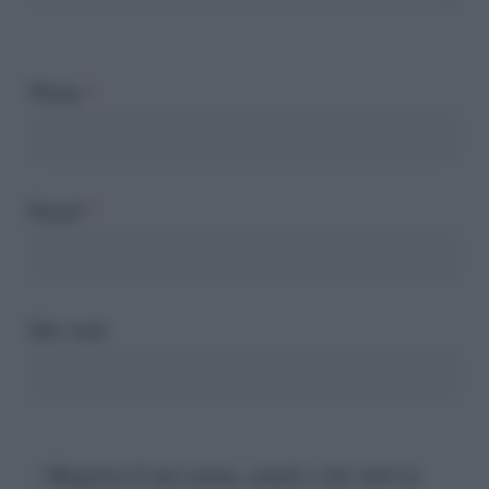
Nome
*
Email
*
Sito web
Registra il mio nome, email e sito web su