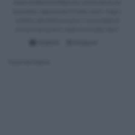
mondo di Maria De Filippi non si perde mai un suo
programma. Appassionata di moda, calcio, viaggi e
scrittura, ama mettersi in gioco e cerca sempre di
trovare il lato positivo, anche in un reality show!
Facebook
Instagram
Lascia una risposta