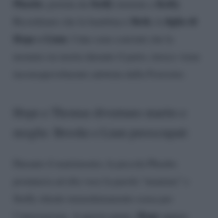
Phoebe
Steffy
Kelly
, portata da
insieme a
.
Beth
figlia di
Ricordiamo che la bambina è
, la
Hope e Liam
. I due sono convinti che la
neonata sia morta durante il parto, invece viene
inconsapevolmente adottata dalla Forrester.
Hope e Thomas diventano marito e
moglie: Brooke e Liam preoccupati
Durante il matrimonio, la piccola Phoebe
pronuncia ad alta voce la parola “mamma” e
Steffy chiede immediatamente scusa per
Hope
l’interruzione. A questo punto,
appare