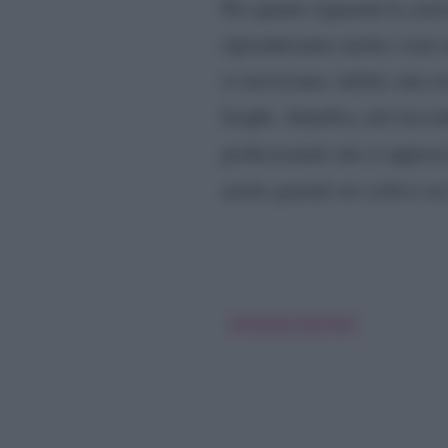
Per quanto riguarda la carr
riprenderanno anche i tour ne
si incrociano, infatti, una 
luoghi. Annalisa, nel racco
professionale che si apprest
anche quando mi esibivo ne
Annalisa Scarrone