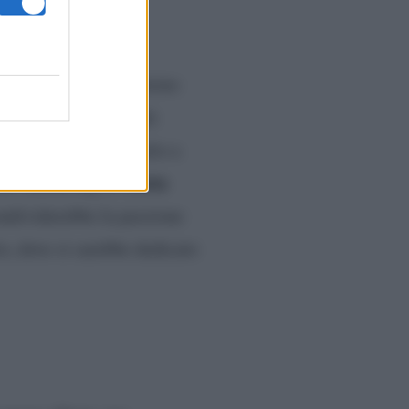
 La cantante, all’interno
iva giornate molto più
o ben diverso rispetto a
Costa
ttore marketing di
ondividerebbe la passione
o, dove si sarebbe dedicato