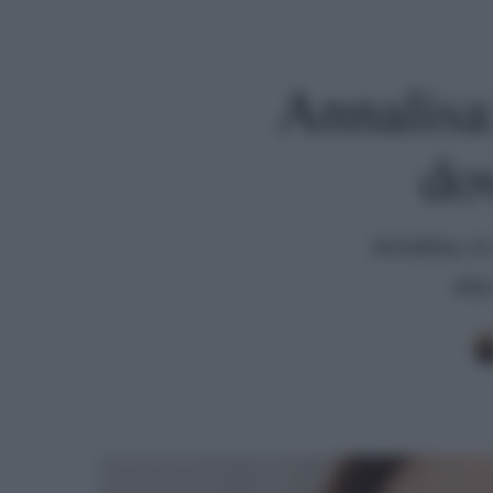
Annalisa
do
Annalisa, in
vita
Premi invio per cercare o ESC per uscire