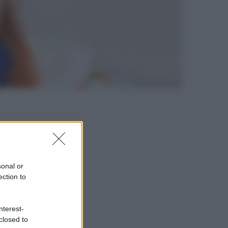
sonal or
ection to
nterest-
closed to