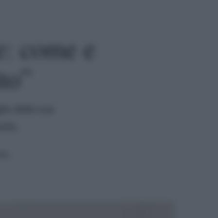
e: come e
to”
lio della sua
rito.
ura