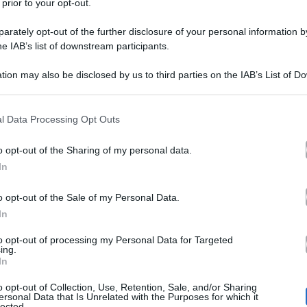
 prior to your opt-out.
rately opt-out of the further disclosure of your personal information by
he IAB’s list of downstream participants.
tion may also be disclosed by us to third parties on the IAB’s List of 
 that may further disclose it to other third parties.
 that this website/app uses one or more Google services and may gath
l Data Processing Opt Outs
Amici
a grazie ad
, oggi è una delle cantanti più note e 
including but not limited to your visit or usage behaviour. You may click 
 to Google and its third-party tags to use your data for below specifi
Bellissima
 mesi sono arrivati i dischi di platino per
e
o opt-out of the Sharing of my personal data.
ogle consent section.
In
E po
reve, inoltre, uscirà il suo ottavo album, intitolato
recente, anche un importante svolta sul lato sentimentale
o opt-out of the Sale of my Personal Data.
In
Francesco Muglia
e con
.
to opt-out of processing my Personal Data for Targeted
ing.
In
l matrimonio con Francesco Muglia
o opt-out of Collection, Use, Retention, Sale, and/or Sharing
ersonal Data that Is Unrelated with the Purposes for which it
lected.