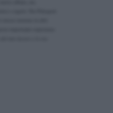
uo nuovo album, ma
stici e registi. Nei Palasport
re messe insieme in altri
uesta importante esperienza
del mio lavoro e lo era