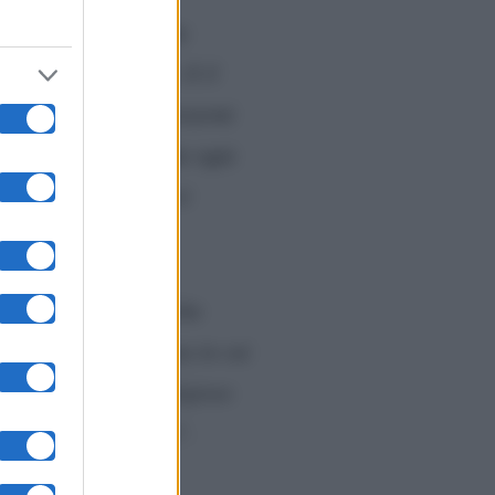
 raccontando qualche
 prima di sposarci. E il
io, quanto debba spostarmi
na vita regolare e che ogni
 equilibrio: “
Sposarsi
gnato. Però da qualche
rla come una giornata in cui
to il significato religioso
 chi sta loro vicino
“.