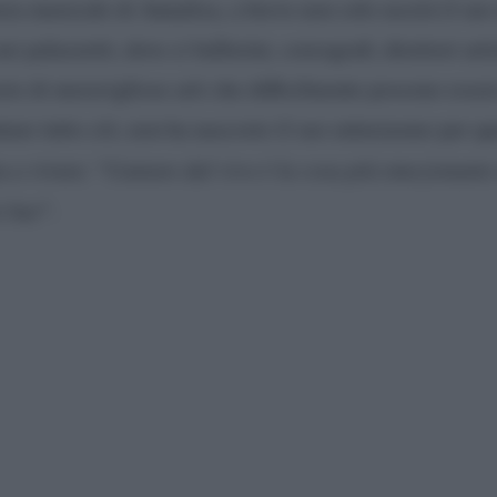
iera musicale di Annalisa, a breve non solo uscirà il s
i palazzetti, dove ci ballerini, coreografi, direttori arti
serie di meravigliose arti che difficilmente possono esse
ntare tutto ciò, non ha nascosto il suo entusiasmo per q
a a vivere: “
Cantare dal vivo è la cosa più emozionante 
i bar
“.