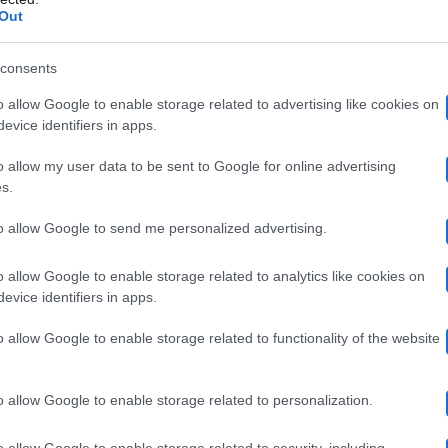
Out
u
Grazia
, Annalisa ha parlato del suo momento magico,
ta di coppia: “
Viviamo tra Savona, Genova, Milano come
consents
egnato è una garanzia che capisca quanto lo sono anch’
o allow Google to enable storage related to advertising like cookies on
evice identifiers in apps.
iegato come il suo lavoro non le permetta di condurre u
o allow my user data to be sent to Google for online advertising
ra. Nonostante ciò, lei e Francesco hanno trovato il loro
s.
rio senza rinunciare a niente di sé stessi
” ha precisato.
to allow Google to send me personalized advertising.
o, Annalisa non sognava di sposarsi: “
Non l’ho mai so
o allow Google to enable storage related to analytics like cookies on
evice identifiers in apps.
egli amici, ho cominciato ad immaginare la mia, a pensa
o allow Google to enable storage related to functionality of the website
persone care. Poi è stata proprio così: non ho mai coltiva
o potere di comunicare la gioia di quelli che si amano a
o allow Google to enable storage related to personalization.
o allow Google to enable storage related to security, including