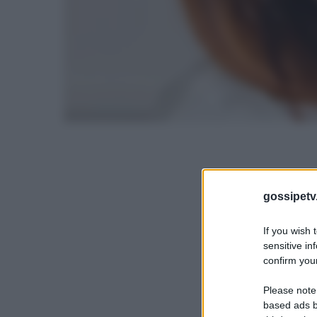
gossipetv
If you wish 
sensitive in
confirm your
Please note
based ads b