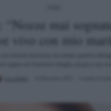
Gossip
: “Nozze mai sognat
ve vivo con mio mari
 una recente intervista, ha svelato qualche dettag
 di coppia con Francesco Muglia, da poco suo ma
Luca Fabbri
24 Settembre 2023
3 minuti di lett