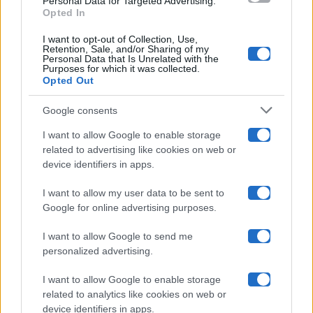
Personal Data for Targeted Advertising.
Opted In
Ballando Con Le Stelle
I want to opt-out of Collection, Use,
Retention, Sale, and/or Sharing of my
Grande Fratello
Personal Data that Is Unrelated with the
Purposes for which it was collected.
Opted Out
Isola Dei Famosi
Google consents
Pechino Express
I want to allow Google to enable storage
related to advertising like cookies on web or
Uomini E Donne
device identifiers in apps.
I want to allow my user data to be sent to
Google for online advertising purposes.
Maste S.r.l.
I want to allow Google to send me
Chi siamo
personalized advertising.
Collabora con noi
I want to allow Google to enable storage
related to analytics like cookies on web or
device identifiers in apps.
Contatti