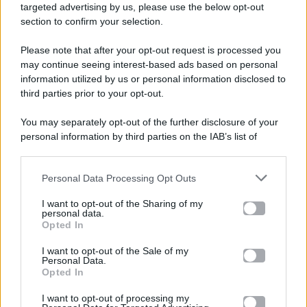
targeted advertising by us, please use the below opt-out
section to confirm your selection.
Please note that after your opt-out request is processed you
Gossip e TV è un sito di MASTE S.r.l.
may continue seeing interest-based ads based on personal
viale Luigi Majno n. 21 - 20129 Milano (MI)
information utilized by us or personal information disclosed to
third parties prior to your opt-out.
P.Iva 10909580960
You may separately opt-out of the further disclosure of your
personal information by third parties on the IAB’s list of
Categorie
downstream participants.
Gossip
Personal Data Processing Opt Outs
This information may also be disclosed by us to third parties
on the IAB’s List of Downstream Participants that may further
I want to opt-out of the Sharing of my
Televisione
disclose it to other third parties.
personal data.
Opted In
Please note that this website/app uses one or more Google
services and may gather and store information including but
I want to opt-out of the Sale of my
Programmi TV
Personal Data.
not limited to your visit or usage behaviour. You may click to
Opted In
grant or deny consent to Google and its third-party tags to
use your data for below specified purposes in below Google
Amici
I want to opt-out of processing my
consent section.