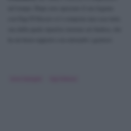
nel tempo. Dopo aver spezzato il suo legame
con Gigi D’Alessio si è comprata una casa tutta
sua dalla quale ripartire insieme ad Andrea, che
ha un buon rapporto con entrambi i genitori.
Anna Tatangelo
Gigi D'Alessio