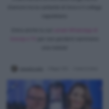
d'amore tra la cantante di Sora e il collega
napoletano
Entra anche tu sul
canale WhatsApp di
Gossip e TV
per non perderti nemmeno
una notizia!
Antonella Latilla
4 Maggio 2022
3 minuti di lettura