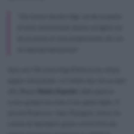
“Che errore lasciare Gigi, sia da un punto
di vista sentimentale (hanno un figlio) sia
da un punto di vista professionale (lei con
lui lavorava benissimo)”
Sarà vero? Di sicuro Gigi D’Alessio ha voltato
pagina velocemente: si è rifatto una vita accanto
Denise Esposito
alla 28enne
, dalla quale lo
scorso gennaio ha avuto il suo quinto figlio, il
piccolo Francesco. Anna Tatangelo, invece, ha
cercato di riprendersi grazie a Livio Cori ma