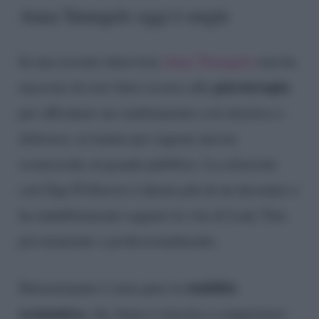
Anna Tatangelo oggi è single
In una recente intervista
Anna Tatangelo
non ha
psicoterapia
nascosto di aver fatto ricorso alla
per affrontare un cambiamento così drastico e
doloroso, avvenuto per ragioni ancora
sconosciute al grande pubblico. La relazione
con Gigi D’Alessio è durata più di un decennio e
ha indubbiamente segnato la vita di Lady Tata
privatamente e professionalmente.
stabilità
Determinante è stata pure la
economica,
che Anna è riuscita a conquistarsi