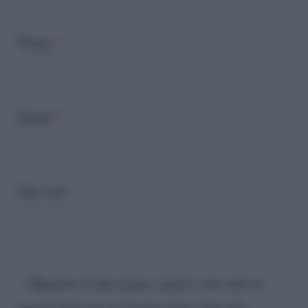
Nome
*
Email
*
Sito web
Registra il mio nome, email e sito web su
questo browser per la prossima volta che