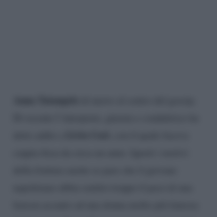
Anna Tatangelo
di nuovo al centro del gossip.
Di recente l’interprete, giurata e conduttrice ha
Livio Cori
detto addio a
, con il quale faceva
coppia fissa da circa un anno. Ignoti i motivi
della frattura anche se pare che il giovane
napoletano abbia sentito troppo il peso di una
liaison accanto ad una donna molto più famosa