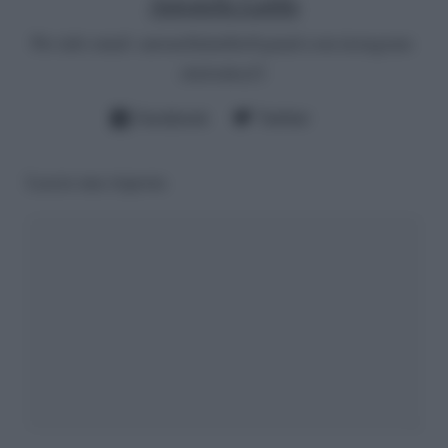
Antonella Latilla
Per info email:
antonellalatilla@gmail.com
instagram:
cheloidea21
Facebook
Twitter
Lascia una risposta