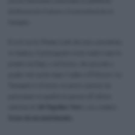
non ha funzionato nonostante le pubbliche
dichiarazioni d’amore e le presentazioni in
famiglia.
E così ora la 35enne è più che mai concentrata
su Andrea, il primogenito avuto undici anni fa
proprio da Gigi, e sul lavoro, che procede a
gonfie vele anche dopo l’addio a D’Alessio. La
Tatangelo è al lavoro su nuove canzoni, ha
partecipato in qualità di giurata all’ultima
All Together Now
edizione di
e ora conduce
Scene da un matrimonio.