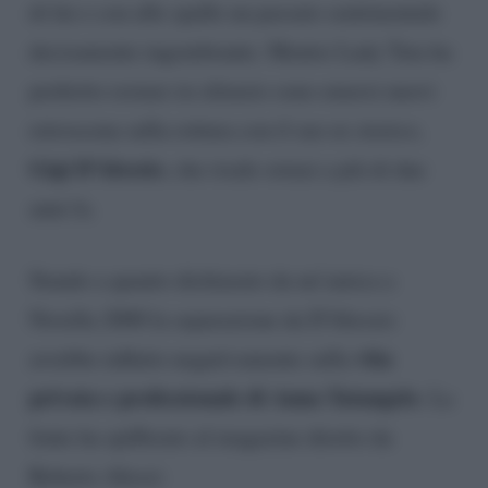
di lui e con alle spalle un passato sentimentale
decisamente ingombrante. Mentre Lady Tata ha
preferito restare in silenzio sono emersi nuovi
retroscena sulla rottura con il suo ex storico,
Gigi D’Alessio
, che risale ormai a più di due
anni fa.
Stando a quanto dichiarato da un’amica a
Novella 2000 la separazione da D’Alessio
vita
avrebbe influito negativamente sulla
privata e professionale di Anna Tatangelo
. La
fonte ha spifferato al magazine diretto da
Roberto Alessi: