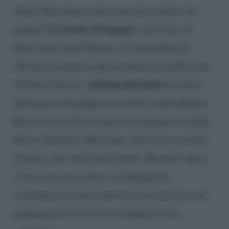
Mario Maccione è stato uno dei membri del
‘Le bestie di Satana’
gruppo
, setta che sul
finire degli anni Novanta si è macchiata di
efferate uccisioni e altri cruenti reati nella zona
Adriana Faranda
di Busto Arsizio.
ha invece
fatto parte del gruppo terroristico delle Brigate
Rosse e ha avuto un ruolo nel sequestro di Aldo
Moro. Faranda e Maccione, dopo aver scontato
la pena, sono usciti dal carcere. Bossetti invece
si trova ancora recluso. La Fagnani ha
sottolineato di aver intervistato il muratore nel
penitenziario in cui sta scontando la sua