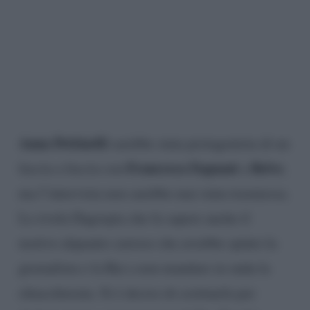
Anna Pettinelli
sarebbe stata protagonista di un
Francesca Fagnani
Belve
faccia a faccia con
a
,
ma l’intervista non sarebbe mai stata trasmessa.
Lo rivela Dagospia che fa sapere anche il
motivo alquanto curioso che avrebbe spinto la
giornalista e la Rai a non mandare in onda la
chiacchierata. Si è deciso di cestinarla per