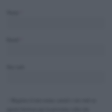
Nome
*
Email
*
Sito web
Registra il mio nome, email e sito web su
questo browser per la prossima volta che