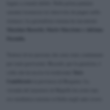
legate a cruenti delitti. Nella prima puntata
saranno trasmesse tre interviste da pugno nello
stomaco. La giornalista romana ha incontrato
Massimo Bossetti, Mario Maccione e Adriana
Faranda.
Trattasi di tre persone che sono state condannate
per reati gravissimi. Bossetti, per la giustizia, è
Yara
colui che ha ucciso la tredicenne
Gambirasio
in provincia di Bergamo. La
vicenda del muratore di Mapello ha avuto una
eco mediatica enorme in Italia negli anni scorsi.