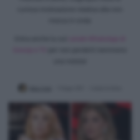
curiosa motivazione relativa alla non
messa in onda
Entra anche tu sul
canale WhatsApp di
Gossip e TV
per non perderti nemmeno
una notizia!
Mirko Vitali
5 Giugno 2025
2 minuti di lettura