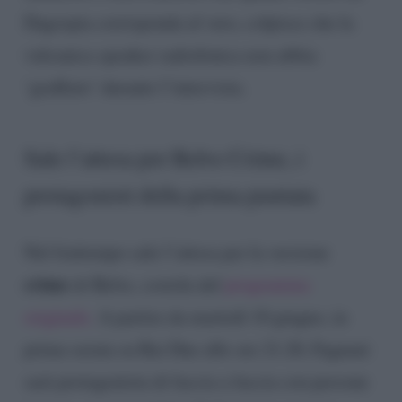
Dagospia corrisponda al vero, colpisce che la
vulcanica speaker radiofonica non abbia
‘graffiato’ durante l’intervista.
Sale l’attesa per Belve Crime, i
protagonisti della prima puntata
Nel frattempo sale l’attesa per la versione
crime
di Belve, costola del
programma
originale.
A partire da martedì 10 giugno, in
prima serata su Rai Due alle ore 21.20, Fagnani
sarà protagonista di faccia a faccia con persone