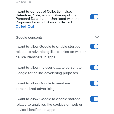
Opted In
Ballando Con Le Stelle
I want to opt-out of Collection, Use,
Retention, Sale, and/or Sharing of my
Grande Fratello
Personal Data that Is Unrelated with the
Purposes for which it was collected.
Opted Out
Isola Dei Famosi
Google consents
Pechino Express
I want to allow Google to enable storage
related to advertising like cookies on web or
Uomini E Donne
device identifiers in apps.
I want to allow my user data to be sent to
Google for online advertising purposes.
Maste S.r.l.
I want to allow Google to send me
Chi siamo
personalized advertising.
Collabora con noi
I want to allow Google to enable storage
related to analytics like cookies on web or
device identifiers in apps.
Contatti