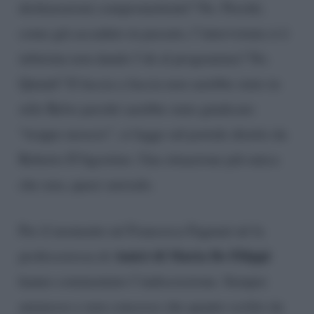
dichiarazioni compromettenti? No. Perché,
come già accaduto in passato, l’intervistata si è
infuriata non dando l’ok al programma? No.
Quindi? Il faccia a faccia non sarebbe stato in
stile Belve perché sarebbe stato giudicato
“troppo moscio”, si legge sul portale diretto da
Roberto D’Agostino. Una situazione più unica
che rara, quasi surreale.
Per il momento né Francesca Fagnani né la
Amici di Maria De Filippi
professoressa di
hanno commentato l’indiscrezione. Sempre
ammesso e non concesso che quanto scritto da