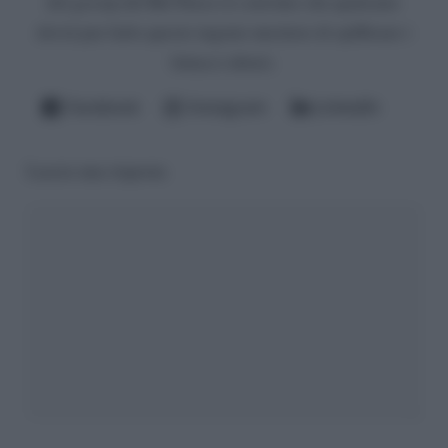
del gossip del Bel Paese (è convinto che qualcuno
dovrà pur farlo questo ingrato mestiere di spifferare i
fattacci altrui).
Facebook
Instagram
LinkedIn
Lascia una risposta