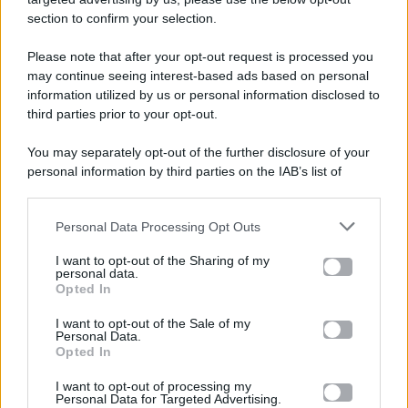
section to confirm your selection.
Please note that after your opt-out request is processed you
Gossip e TV è un sito di MASTE S.r.l.
may continue seeing interest-based ads based on personal
viale Luigi Majno n. 21 - 20129 Milano (MI)
information utilized by us or personal information disclosed to
third parties prior to your opt-out.
P.Iva 10909580960
You may separately opt-out of the further disclosure of your
personal information by third parties on the IAB’s list of
Categorie
downstream participants.
Gossip
Personal Data Processing Opt Outs
This information may also be disclosed by us to third parties
on the IAB’s List of Downstream Participants that may further
I want to opt-out of the Sharing of my
Televisione
disclose it to other third parties.
personal data.
Opted In
Please note that this website/app uses one or more Google
services and may gather and store information including but
I want to opt-out of the Sale of my
Programmi TV
Personal Data.
not limited to your visit or usage behaviour. You may click to
Opted In
grant or deny consent to Google and its third-party tags to
use your data for below specified purposes in below Google
Amici
I want to opt-out of processing my
consent section.
Personal Data for Targeted Advertising.