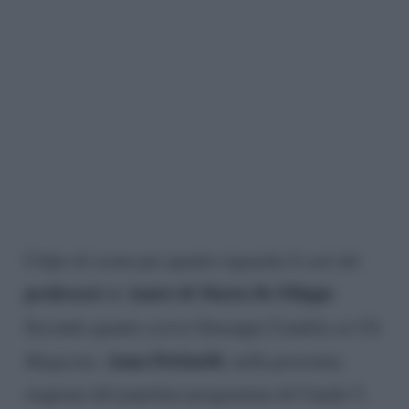
Colpo di scena per quanto riguarda il cast dei
professori
Amici di Maria De Filippi.
di
Secondo quanto scrive Giuseppe Candela su
Chi
Anna Pettinelli
Magazine,
, nella prossima
stagione del popolare programma di Canale 5,