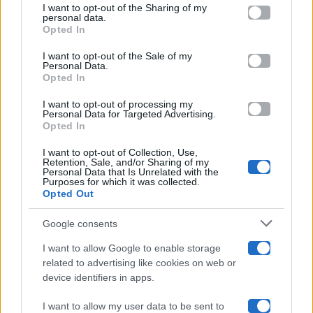
I want to opt-out of the Sharing of my
Televisione
disclose it to other third parties.
personal data.
Opted In
Please note that this website/app uses one or more Google
services and may gather and store information including but
I want to opt-out of the Sale of my
Programmi TV
Personal Data.
not limited to your visit or usage behaviour. You may click to
Opted In
grant or deny consent to Google and its third-party tags to
use your data for below specified purposes in below Google
Amici
I want to opt-out of processing my
consent section.
Personal Data for Targeted Advertising.
Opted In
Ballando Con Le Stelle
I want to opt-out of Collection, Use,
Retention, Sale, and/or Sharing of my
Grande Fratello
Personal Data that Is Unrelated with the
Purposes for which it was collected.
Opted Out
Isola Dei Famosi
Google consents
Pechino Express
I want to allow Google to enable storage
related to advertising like cookies on web or
Uomini E Donne
device identifiers in apps.
I want to allow my user data to be sent to