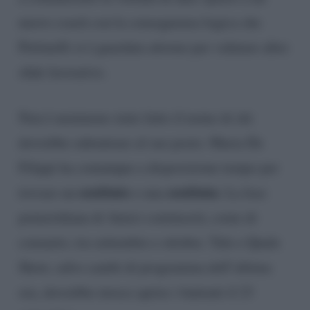
nuovo coach con la conseguenza logica che
Pettinelli si è guardata attorno per valutare altre
sfide lavorative.
Non è nemmeno stato fatto il nome di chi
dovrebbe subentrare al suo posto. Maria De
Filippi ha comunque a disposizione tempo per
sostituto
sostituta
trovare un
o una
. La fase
pomeridiana di Amici comincerà, come di
consueto, tra settembre e ottobre. Tale e Quale
Show, salvo cambi di programma dell’ultima
ora, dovrebbe invece aprire i battenti il 23