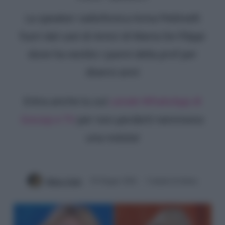
La speaker radiofonica Anna Pettinelli
fuori dal cast di Amici di Maria De Filippi
dove ha vestito i panni della prof per
diversi anni
Entra anche tu sul
canale WhatsApp di
Gossip e TV
per non perderti nemmeno
una notizia!
Mirko Vitali
29 Giugno 2026
3 minuti di lettura