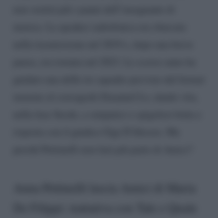
non vestirà più i panni dell’insegnante di
musica. La speaker radiofonica era sbarcata
nella trasmissione nel 2019 e, dopo una breve
pausa, era tornata nel 2023. Lo scorso anno ha
guidato una delle tre squadre previste dal format
insieme al coreografo Emanuel Lo, dando vita,
nella fase Serale, a simpatici e spigolosi botta e
risposta con il giudice Gigi D’Alessio. Ma
perché Pettinelli non farà più parte di Amici?
Anna Pettinelli lascia Amici di Maria
De Filippi: trattativa con Tale e Quale