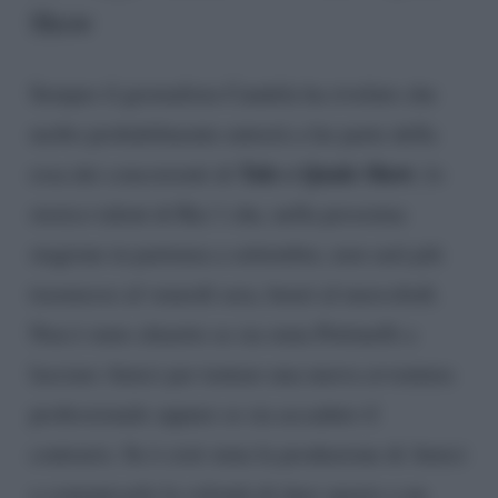
Show
Sempre il giornalista Candela ha rivelato che
molto probabilmente entrerà a far parte della
Tale e Quale Show
rosa dei concorrenti di
, lo
storico talent di Rai 1 che, nella prossima
stagione in partenza a settembre, non sarà più
trasmesso al venerdì sera, bensì al mercoledì.
Non è stato chiarito se sia stata Pettinelli a
lasciare Amici per tentare una nuova avventura
professionale oppure se sia accaduto il
contrario. Se è cioè stata la produzione di Amici
a comunicarle la volontà di dare spazio a un