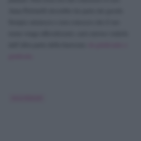
Anna Pettinelli dovrebbe far parte dei giochi.
Sempre ammesso e non concesso che il suo
nome venga ufficializzato, sarà curioso vederla
dall’altra parte della barricata:
da giudicante a
giudicata.
Anna Pettinelli