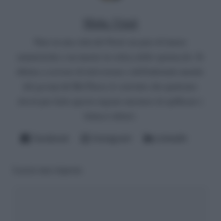
Mirko Vitali
Nato in una città del Nord, un paio di lauree
umanistiche e un master in critica dello spettacolo. Si
diletta a scrivere di televisione e dell'infernale mondo
del gossip del Bel Paese (è convinto che qualcuno
dovrà pur farlo questo ingrato mestiere di spifferare i
fattacci altrui).
Facebook
Instagram
LinkedIn
Lascia una risposta