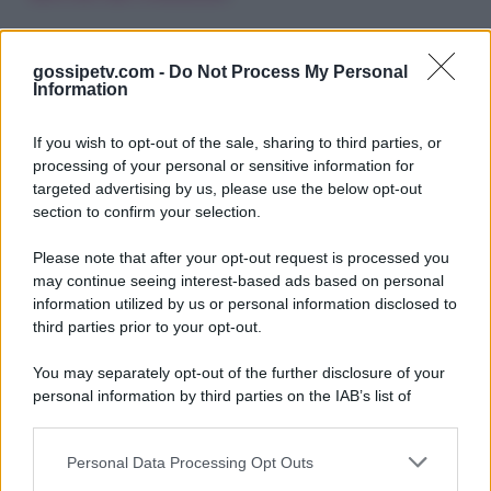
gossipetv.com -
Do Not Process My Personal
Information
If you wish to opt-out of the sale, sharing to third parties, or
processing of your personal or sensitive information for
targeted advertising by us, please use the below opt-out
section to confirm your selection.
Please note that after your opt-out request is processed you
Gossip e TV è un sito di MASTE S.r.l.
may continue seeing interest-based ads based on personal
viale Luigi Majno n. 21 - 20129 Milano (MI)
information utilized by us or personal information disclosed to
third parties prior to your opt-out.
P.Iva 10909580960
You may separately opt-out of the further disclosure of your
personal information by third parties on the IAB’s list of
Categorie
downstream participants.
Gossip
Personal Data Processing Opt Outs
This information may also be disclosed by us to third parties
on the IAB’s List of Downstream Participants that may further