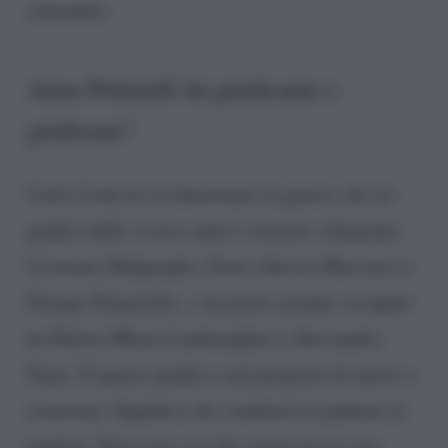
settembre.
Anna Pettinelli da giudicante e
giudicata?
Carlo Conti ha rivoluzionato la giuria: dei tre
giudici dello scorso anno è rimasto solamente
Cristiano Malgioglio. Fuori Alessia Marcuzzi e
Giorgio Panariello, i cui posti saranno occupati
da Elettra Miura Lamborghini e Alessandro
Siani. Il quarto giudice sarà proposto di nuovo a
rotazione. Significa che cambierà di puntata in
puntata. Non resta ora che conoscere il cast.