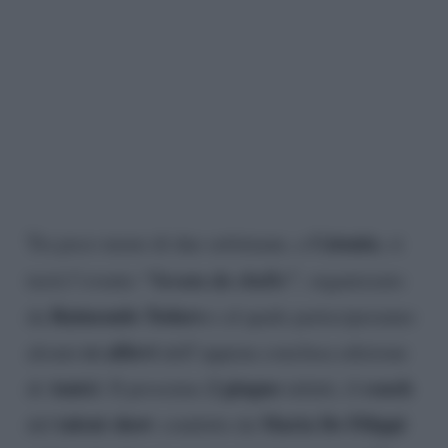
Catania
Tra poco meno di due settimane, a
, si
“Serata da sballo”
terrà l’evento
,
organizzato
Raimondo Todaro
da
e al quale parteciperanno
ex allievi
alcuni
dell’appena conclusa edizione
Amici
2 giugno
coach
di
. Il prossimo
infatti, il
talent show
Maria De Filippi
del
condotto da