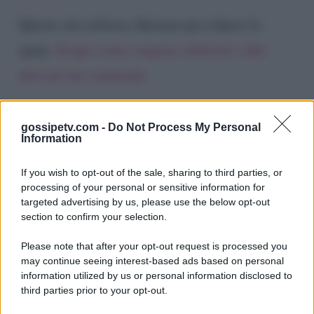
Questo sito utilizza Akismet per ridurre lo
spam.
Scopri come vengono elaborati i dati
derivati dai commenti
.
gossipetv.com -
Do Not Process My Personal
Information
If you wish to opt-out of the sale, sharing to third parties, or
processing of your personal or sensitive information for
targeted advertising by us, please use the below opt-out
section to confirm your selection.
Please note that after your opt-out request is processed you
Gossip e TV è un sito di MASTE S.r.l.
may continue seeing interest-based ads based on personal
viale Luigi Majno n. 21 - 20129 Milano (MI)
information utilized by us or personal information disclosed to
P.Iva 10909580960
third parties prior to your opt-out.