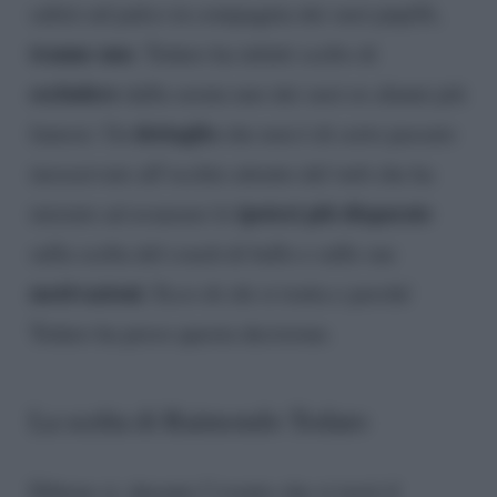
salirà sul palco in compagnia dei suoi pupilli,
tranne uno
. Todaro ha infatti scelto di
escludere
dalla serata uno dei suoi ex alunni più
dettaglio
famosi. Un
che non è di certo passato
inosservato all’occhio attento del web che ha
ipotesi più disparate
iniziato ad avanzare le
sulla scelta del coach di ballo e sulle sue
motivazioni
. Ecco di chi si tratta e perché
Todaro ha preso questa decisione.
La scelta di Raimondo Todaro
Ebbene si, durante l’evento che si terrà il