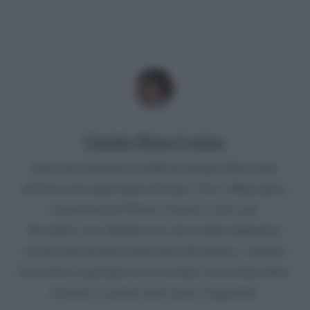
Claudia Maria Cordara
Sono una studentessa di Biotecnologie Molecolari
all’Università degli Studi di Torino. Vivo a Moncalieri,
in provincia di Torino e da poco scrivo per
Gossipetv.com. Quando non sono troppo impegnata
con gli studi mi piace dedicarmi alla lettura e scrittura,
trascorrere le giornate in riva al mare con un buon libro
in mano e scoprire nuovi posti viaggiando.