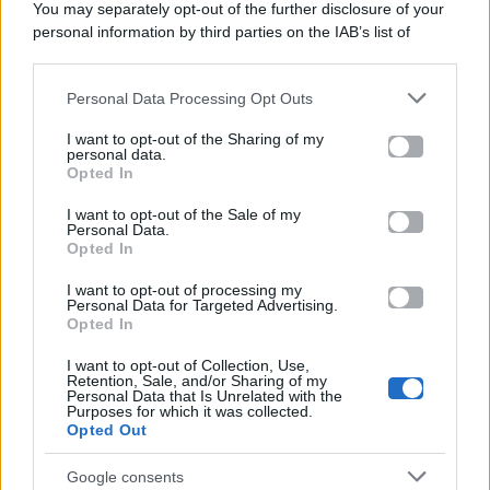
You may separately opt-out of the further disclosure of your
personal information by third parties on the IAB’s list of
Categorie
downstream participants.
Gossip
Personal Data Processing Opt Outs
This information may also be disclosed by us to third parties
on the IAB’s List of Downstream Participants that may further
I want to opt-out of the Sharing of my
Televisione
disclose it to other third parties.
personal data.
Opted In
Please note that this website/app uses one or more Google
services and may gather and store information including but
I want to opt-out of the Sale of my
Programmi TV
Personal Data.
not limited to your visit or usage behaviour. You may click to
Opted In
grant or deny consent to Google and its third-party tags to
Amici
use your data for below specified purposes in below Google
I want to opt-out of processing my
consent section.
Personal Data for Targeted Advertising.
Opted In
Ballando Con Le Stelle
I want to opt-out of Collection, Use,
Retention, Sale, and/or Sharing of my
Grande Fratello
Personal Data that Is Unrelated with the
Purposes for which it was collected.
Opted Out
Isola Dei Famosi
Google consents