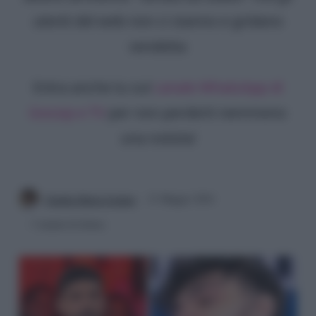
utenti del web non ci stanno e gridano
vendetta
Entra anche tu sul
canale WhatsApp di
Gossip e TV
per non perderti nemmeno
una notizia!
Claudia Maria Cordara
21 Maggio 2024
3 minuti di lettura