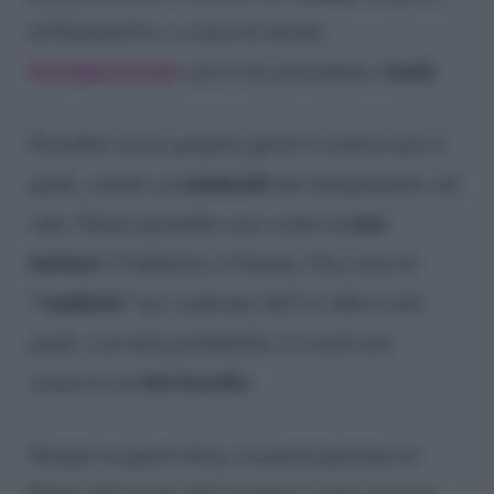
di Emanuel Lo, a causa di alcune
incomprensioni
coach
con il suo presedente
.
Potrebbe essere proprio questo il motivo per il
commenti
quale, stando ai
dei telespettatori sul
non
web, Todaro potrebbe aver scelto di
invitare
il ballerino a Catania. Una sorta di
“vendetta”
nei confronti dell’ex allievo del
quale, con tutta probabilità, il coach non
bel ricordo.
conserva un
Sempre in quest’ottica, la partecipazione di
Kumo all’evento del 2 giugno è stata vista da