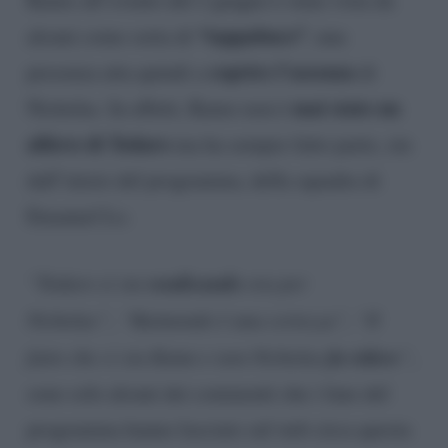
“tappabuco”
alcuni come sorta di
, una
coprire l’assenza
presenza atta quindi a
di
mai stato un
Nicholas. In effetti, Kumo non è
allievo di Todaro
ma ha sempre fatto parte, sin
dall’inizio del programma, della squadra di
Emanuel Lo.
vendicando
“Todaro si sta
ora per
Nicholas”
,
“Raimondo è una certezza”, “Il
fa ridere
fatto che ci sia Kumo e non Nicholas
“
,
sono solo alcuni dei commenti che i fans del
programma hanno lasciato sul web circa questa