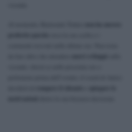
vicenda.
non ha ancora
Al momento, Raimondo Todaro
proferito parola
circa la sua scelta e i
commenti ricevuti nelle ultime ore. Non resta
nuovi sviluppi
da fare altro che attendere
sulla
vicenda: chissà se nelle prossime ore o
perlomeno prima dell’evento, il coach di Amici
rompere il silenzio
spiegare le
deciderà di
e
motivazioni
dietro la sua bizzarra decisione.