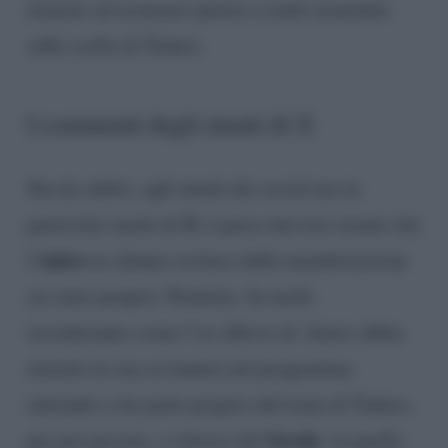
iniziato ad avanzare ipotesi a tratti azzardate
sulla scelta di Todaro.
I commenti degli utenti di X
Sin da subito, agli utenti dei social ma in
X
particolar modo di
, è parso davvero strano che
unico
l’
ex alunno escluso dalla manifestazione
sia stato proprio Nicholas. In molti
ricorderanno come l’ex allievo di Amici abbia
iniziato la sua avventura nel programma
entrando a far parte proprio del team di Todaro,
Serale
per poi passare, a ridosso del
, in quello