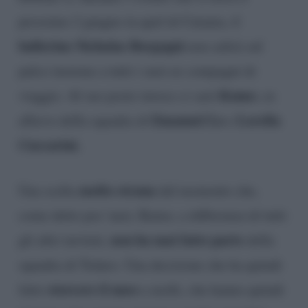
prossimo 2 giugno in quel di Catania, il
ballerino Nicholas Borgogni
non salirà sul
palco insieme a tutti i suoi ex compagni di
Kumo
viaggio. Al suo posto invece ci sarà
, ex
Emanuel Lo
Lorella
allievo della squadra di
e
Cuccarini.
molto strana
Una scelta
dal momento che,
come detto poc’anzi, Kumo, a differenza di tutti
non ha mai fatto parte
gli altri invitati,
della
squadra di Todaro. Una decisione che ha quindi
storcere il naso
fatto
a molti, che hanno quindi