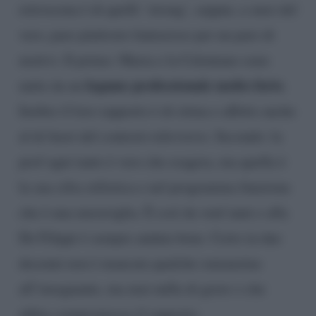
retroscena è di quelli ‘strong’, seppur, a onor del
vero, pare piuttosto fantasioso per un paio di
motivi. Il primo: Maria e la Celentano sono
legame professionale molto forte
unite da un
.
Inoltre il loro rapporto è di stima e affetto anche
al di fuori del contesto televisivo. Secondo: la
prof ogni tanto è vero che esagera, ma quella è
la sua cifra stilistica e nel programma funziona
che è una meraviglia. È così da vent’anni e alla
De Filippi è sempre andata bene. Certo in due
decenni non è mancata qualche ramanzina
all’insegnante, ma mai nulla di grave o che
abbia compromesso il rapporto.