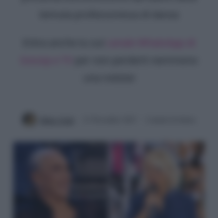
temuta professoressa di danza
Entra anche tu sul
canale WhatsApp di
Gossip e TV
per non perderti nemmeno
una notizia!
Mirko Vitali
21 Novembre 2023
2 minuti di lettura