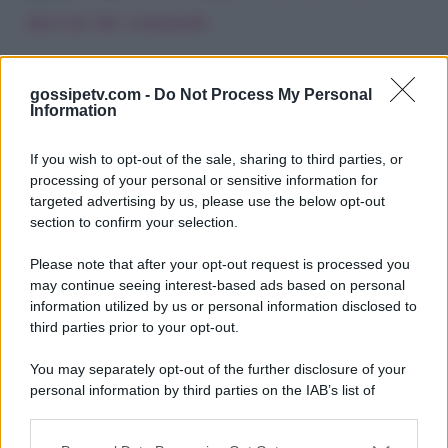
derivati dai commenti
.
gossipetv.com -
Do Not Process My Personal
Information
If you wish to opt-out of the sale, sharing to third parties, or
processing of your personal or sensitive information for
targeted advertising by us, please use the below opt-out
section to confirm your selection.
Please note that after your opt-out request is processed you
Gossip e TV è un sito di MASTE S.r.l.
may continue seeing interest-based ads based on personal
viale Luigi Majno n. 21 - 20129 Milano (MI)
information utilized by us or personal information disclosed to
third parties prior to your opt-out.
P.Iva 10909580960
You may separately opt-out of the further disclosure of your
personal information by third parties on the IAB’s list of
Categorie
downstream participants.
Gossip