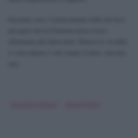
Insomma, non c’è praticamente nulla che lasci
presagire che la Celentano possa essere
allontanata dal talent show. Tuttavia le vie della
tv sono infinite e vale sempre il detto ‘mai dire
mai’.
Alessandra Celentano
Maria De Filippi