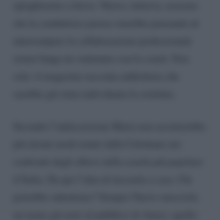
spiegheremo a breve. Nuovo, tuttavia, assicura
che la conduttrice pavese starebbe pensando di
interrompere la collaborazione professionale
ormai lunga un ventennio con la coach. Non
solo: il magazine racconta addirittura che
sarebbe già stata individuata la sostituta.
Secondo l’indiscrezione Maria non accetterebbe
più alcuni modi tenuti dalla Celentano nei
confronti degli allievi della scuola più popolare
d’Italia. Da qui l’idea di lasciarla a casa. Chi
potrebbe subentrare? Sempre Nuovo snocciola
un nome già noto al pubblico di Amici, quello