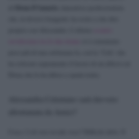
Elena D’Amario
di
, danzatrice professionista
che, in diversi frangenti, ha avuto a che dire
proprio con Alessandra. L’ultimo
scontro
ruvidissimo tra le due donne
si è consumato
poco più di una settimana fa, con la ‘Cele’ che
ha criticato aspramente il lavoro di un allievo ed
Elena che lo ha difeso a spada tratta.
Alessandra Celentano sarà davvero
allontanata da Amici?
Cosa c’è di vero in tale voce? Difficile dirlo. Il