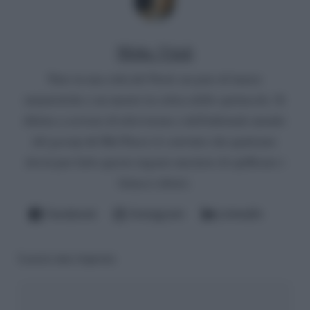
Mirko Vitali
Nato in una città del Nord, un paio di lauree
umanistiche e un master in critica dello spettacolo. Si
diletta a scrivere di televisione e dell'infernale mondo
del gossip del Bel Paese (è convinto che qualcuno
dovrà pur farlo questo ingrato mestiere di spifferare i
fattacci altrui).
Facebook
Instagram
LinkedIn
Lascia una risposta