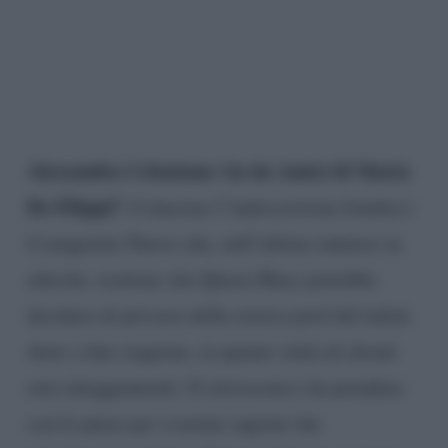
Alessandra Celentano via da Amici di Maria
De Filippi?
A lanciare l’indiscrezione bomba è
il magazine Nuovo che, nell’ultimo numero in
edicola, sostiene che Queen Mary potrebbe
decidere di privarsi della storica prof del talent
show a fine stagione, in quanto stufa di alcuni
suoi atteggiamenti. Il retroscena è da prendere
con le pinze per svariate ragioni che