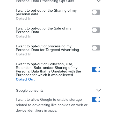
Personal Data Processing Opt Outs
This information may also be disclosed by us to third parties
on the IAB’s List of Downstream Participants that may further
I want to opt-out of the Sharing of my
Televisione
disclose it to other third parties.
personal data.
Opted In
Please note that this website/app uses one or more Google
services and may gather and store information including but
I want to opt-out of the Sale of my
Programmi TV
Personal Data.
not limited to your visit or usage behaviour. You may click to
Opted In
grant or deny consent to Google and its third-party tags to
use your data for below specified purposes in below Google
Amici
I want to opt-out of processing my
consent section.
Personal Data for Targeted Advertising.
Opted In
Ballando Con Le Stelle
I want to opt-out of Collection, Use,
Retention, Sale, and/or Sharing of my
Grande Fratello
Personal Data that Is Unrelated with the
Purposes for which it was collected.
Opted Out
Isola Dei Famosi
Google consents
Pechino Express
I want to allow Google to enable storage
related to advertising like cookies on web or
Uomini E Donne
device identifiers in apps.