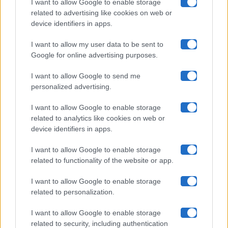
I want to allow Google to enable storage
related to advertising like cookies on web or
Uomini E Donne
device identifiers in apps.
I want to allow my user data to be sent to
Google for online advertising purposes.
Maste S.r.l.
I want to allow Google to send me
Chi siamo
personalized advertising.
Collabora con noi
I want to allow Google to enable storage
related to analytics like cookies on web or
device identifiers in apps.
Contatti
I want to allow Google to enable storage
Privacy Policy
related to functionality of the website or app.
Cookie Policy
I want to allow Google to enable storage
related to personalization.
Pubblicità
I want to allow Google to enable storage
related to security, including authentication