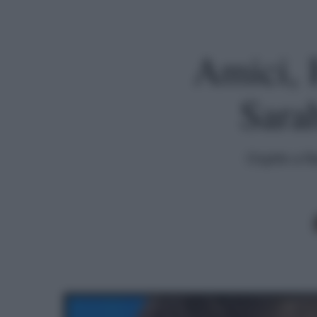
Amici, H
Sara
Ospite a Ra
Premi invio per cercare o ESC per uscire