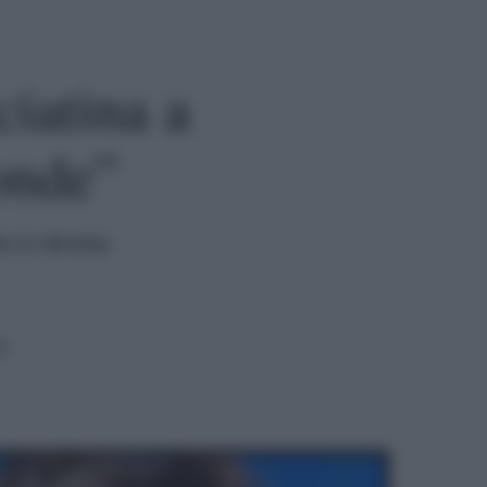
ciatina a
onde”
o in diretta
a