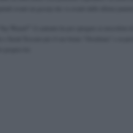
uindi avanti un gossip che va avanti dalle ultime punt
 “Say Waaad?” il cantante ha poi spiegato ai microfoni 
ui e Sarah Toscano per il suo brano “Ossidiana” e su perch
o proprio lei.