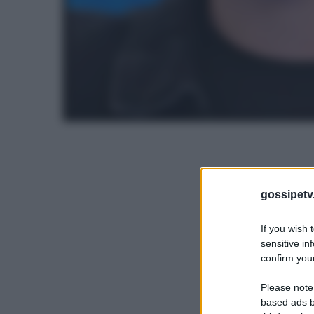
gossipetv
If you wish 
sensitive in
confirm your
Please note
based ads b