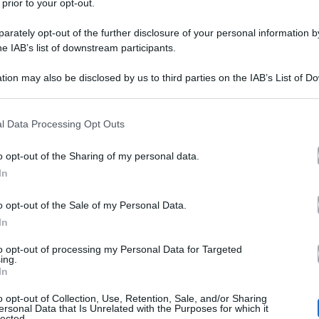
 prior to your opt-out.
rately opt-out of the further disclosure of your personal information by
he IAB’s list of downstream participants.
tion may also be disclosed by us to third parties on the IAB’s List of 
 that may further disclose it to other third parties.
 that this website/app uses one or more Google services and may gath
l Data Processing Opt Outs
tagonisti di quest’ultima edizione del talent show di 
including but not limited to your visit or usage behaviour. You may click 
 to Google and its third-party tags to use your data for below specifi
a Radio Deejay per un’intervista a “Say Wa
te ospite
o opt-out of the Sharing of my personal data.
ogle consent section.
In
r Michele ‘Wad’ Caporosso, il cantante ha lanciato un
Sarah Toscano
amma
. Scopriamo nel dettaglio che cosa l
o opt-out of the Sale of my Personal Data.
In
to opt-out of processing my Personal Data for Targeted
ing.
In
ph Carta, è stato recentemente ospite a Radio Deejay pe
o opt-out of Collection, Use, Retention, Sale, and/or Sharing
me accade spesso durante le trasmissioni, gli ascoltat
ersonal Data that Is Unrelated with the Purposes for which it
lected.