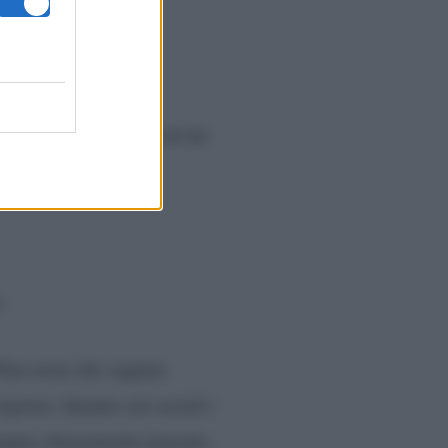
tutto, seguitemi su
a lei dimmela tu!
le ‘Wad’ Caporosso con un
.
Non resta che seguire
posta. Intanto sui social i
 hanno chiaramente pensato