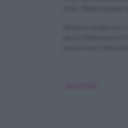
subito a Holden, portando q
Durante la sua intervista a
nata la collaborazione tra l
scuola di Amici, abbia scelt
Maria De Filippi