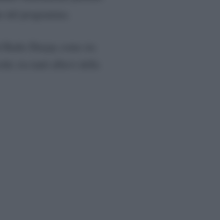
ate del programma.
di Radio Deejay come sia
é, tra tanti allievi della