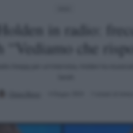
Amici
olden in radio: frec
h “Vediamo che risp
dio Deejay per un'intervista, Holden ha stuzzicat
Sarah.
Chiara Russo
4 Giugno 2024
3 minuti di lettur