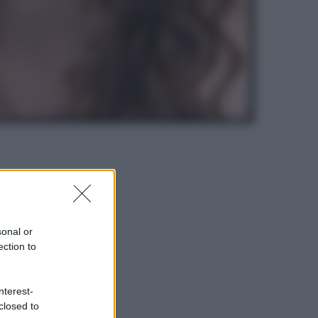
sonal or
ection to
nterest-
closed to