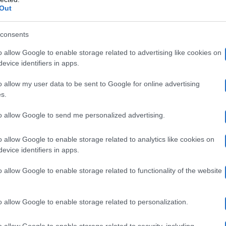
oi letti in diretta. Il talento di Amici non ne è stato e
Out
itrice del talent, con cui si vocifera da tempo abbia una 
consents
lirt
ma, invece di spazientirsi dinanzi l’insistenza di a
o allow Google to enable storage related to advertising like cookies on
te ha difatti pensato di stuzzicare la sua collega in diret
evice identifiers in apps.
o allow my user data to be sent to Google for online advertising
s.
h in diretta
to allow Google to send me personalized advertising.
’ Caporosso, leggendo i vari messaggi arrivati in radio,
o allow Google to enable storage related to analytics like cookies on
evice identifiers in apps.
stata sua ospite il giorno seguente
. Ha quindi provoca
o allow Google to enable storage related to functionality of the website
a vincitrice di Amici.
o allow Google to enable storage related to personalization.
dallo speaker al suo ospite:
o allow Google to enable storage related to security, including