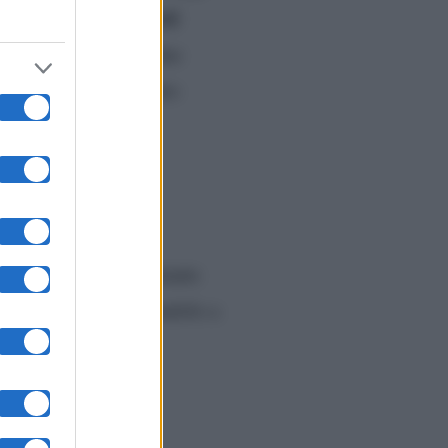
molti di questi
sente e
relazione segreta. I due
lcuni, Holden ha voluto
ta.
 ha ricordato al cantante
to il ragazzo, invitandolo a