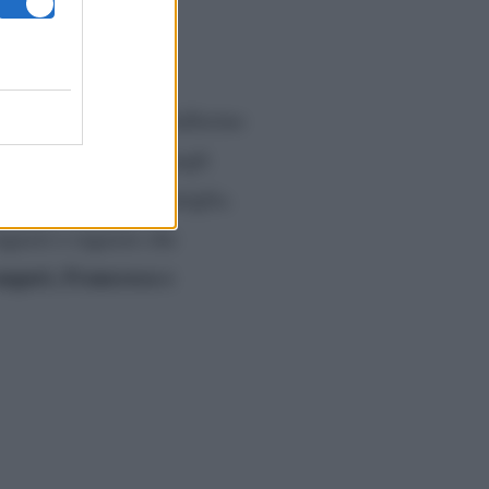
me foto
Gabriele Vernich
, ballerino
 la Del Toro
e che negli
ostruire alla sua famiglia.
agazzi e ragazze che
auguri, Francesca e