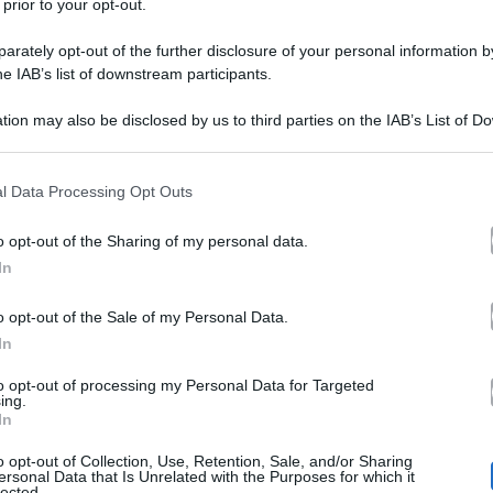
 prior to your opt-out.
rately opt-out of the further disclosure of your personal information by
he IAB’s list of downstream participants.
sca Del Toro di Amici di Maria De Filippi
perché dura
tion may also be disclosed by us to third parties on the IAB’s List of 
eliminata prima del Serale
 purtroppo
dopo una sfida d
 that may further disclose it to other third parties.
3
Del Toro
Em
la
, che ha una sorella altrettanto amata,
 that this website/app uses one or more Google services and may gath
l Data Processing Opt Outs
including but not limited to your visit or usage behaviour. You may click 
odella e partecipato a numerosi spot pubblicitari: po
 to Google and its third-party tags to use your data for below specifi
o opt-out of the Sharing of my personal data.
ogle consent section.
anza era la sua passione più forte. Parliamo ovviamente 
In
ballerini professionisti
camento tramite cui piazzare
pr
o opt-out of the Sale of my Personal Data.
o partiva da un livello buono ma non eccellente. Da a
In
 da danzatrice
– come si nota dal suo profilo Instagram
to opt-out of processing my Personal Data for Targeted
ing.
a Del Toro è incinta e lo ha annunciato di recente su
In
o opt-out of Collection, Use, Retention, Sale, and/or Sharing
ersonal Data that Is Unrelated with the Purposes for which it
lected.