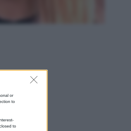
sonal or
ection to
nterest-
closed to