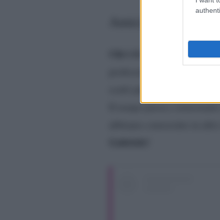
authenti
Amici, gravidanza Fr
Chi è il compagno di Fran
professionista, coreografo 
scatti pubblicati sinora app
Il tempo passa e nonostante
abbiamo conosciuto in altri
Gabriele!