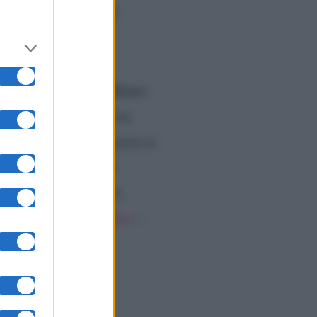
a De Filippi lo
 ha comunicato ai
follower
ale, su cui però non ha
 stato dato su Instagram in
a coreografia
che si
to che ovviamente avrà
ento di Emma Del Toro
–