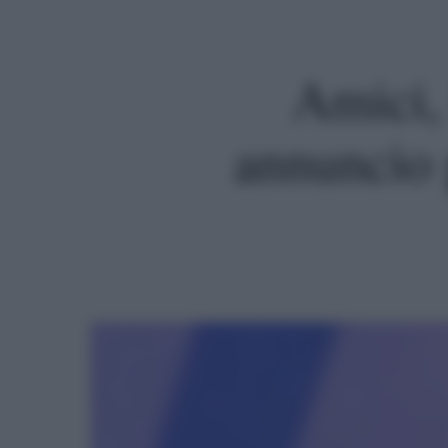
Amici,
annuncio 
Premi invio per cercare o ESC per uscire