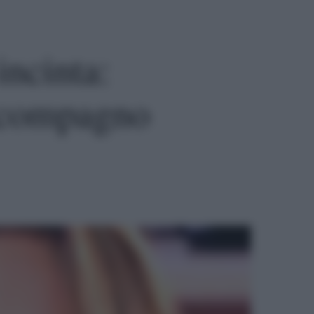
ncinta:
l compagno