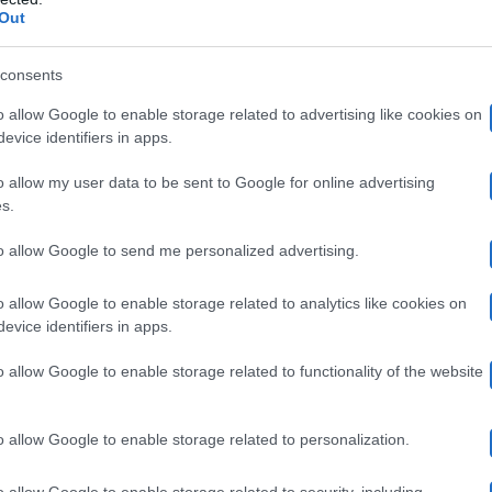
 incinta: l’ex ballerina di Amici di Mari
Out
ram
consents
o allow Google to enable storage related to advertising like cookies on
la ballerina
tobe”
, queste alcune delle parole con cui
evice identifiers in apps.
 Francesca sta vivendo quindi un momento davvero speci
o allow my user data to be sent to Google for online advertising
s.
e ad esempio non sappiamo in che mese sia. L’annuncio è
to allow Google to send me personalized advertising.
video che mostra Francesca e Gabriele ballare un
 un
nge da dietro e le mette le mani sulla pancia. Un filma
o allow Google to enable storage related to analytics like cookies on
evice identifiers in apps.
ti dei due prossimi genitori –
c’è ad esempio un comm
o allow Google to enable storage related to functionality of the website
e forse non si aspettavano un annuncio simile.
o allow Google to enable storage related to personalization.
m/tv/CBlXu3eKOLR/?utm_source=ig_web_copy_link
o allow Google to enable storage related to security, including