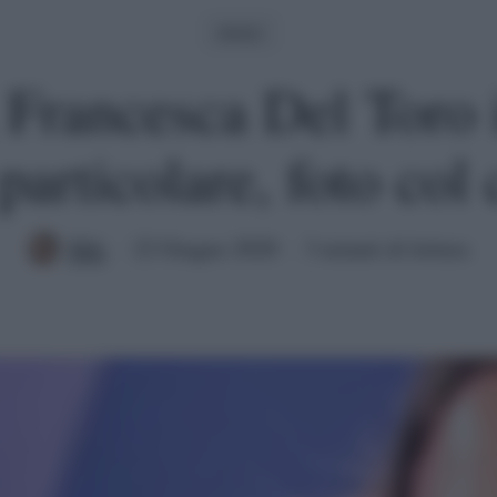
Amici
 Francesca Del Toro i
particolare, foto co
Mik
22 Giugno 2020
3 minuti di lettura