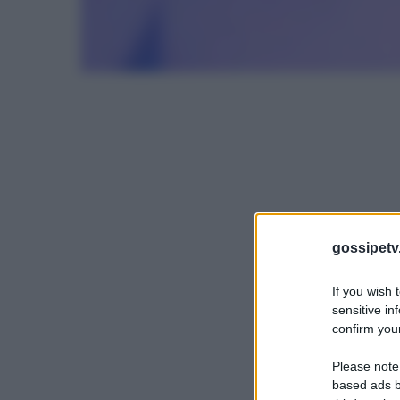
gossipetv
If you wish 
sensitive in
confirm your
Please note
based ads b