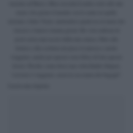
insieme ad Harry e Ron con tutta Londra sotto alle mie
ruote e ho girato il mondo con lo zaino in spalla
insieme a Jules Verne, mettendoci qualcosa in meno dei
classici e famosi ottanta giorni. Ho visto milioni di
posti senza mai uscire dalla mia stanza. Oltre alla
lettura e alla scrittura mi piace la musica e anche
viaggiare, anche per questo sono felice di fare questo
lavoro. Perché, come disse una volta Emilio Salgari,
“scrivere è viaggiare, senza la seccatura dei bagagli”.
Lascia una risposta