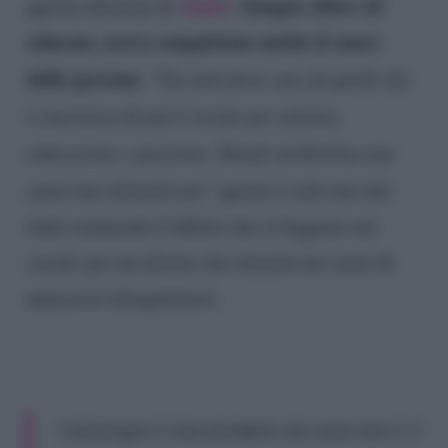
Amici
Sempre dolce ed
questa edizione di
.
educato, aveva conquistato anche il cuore
delle persone
. “
Tra tutti forse uno di quelli che
si meritava di più il serale per talento,
educazione e passione. Dandy mollettina non
sarai mai dimenticato
” questo è solo uno dei
tanti commenti d’affetto che si leggono sui
social, per un talento che rimarrà nei cuori di
numerosi telespettatori.
Comunque è inaccettabile sta cosa non è il