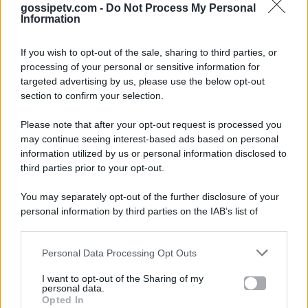
gossipetv.com -
Do Not Process My Personal
Information
If you wish to opt-out of the sale, sharing to third parties, or
processing of your personal or sensitive information for
targeted advertising by us, please use the below opt-out
section to confirm your selection.
Please note that after your opt-out request is processed you
Gossip e TV è un sito di MASTE S.r.l.
may continue seeing interest-based ads based on personal
viale Luigi Majno n. 21 - 20129 Milano (MI)
information utilized by us or personal information disclosed to
P.Iva 10909580960
third parties prior to your opt-out.
You may separately opt-out of the further disclosure of your
personal information by third parties on the IAB’s list of
Categorie
downstream participants.
Gossip
Personal Data Processing Opt Outs
This information may also be disclosed by us to third parties
on the IAB’s List of Downstream Participants that may further
I want to opt-out of the Sharing of my
Televisione
disclose it to other third parties.
personal data.
Opted In
Please note that this website/app uses one or more Google