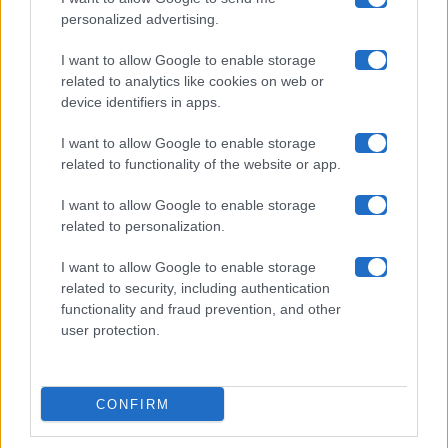
Chi siamo
personalized advertising.
Collabora con noi
I want to allow Google to enable storage
related to analytics like cookies on web or
device identifiers in apps.
Contatti
I want to allow Google to enable storage
Privacy Policy
related to functionality of the website or app.
Cookie Policy
I want to allow Google to enable storage
related to personalization.
Pubblicità
I want to allow Google to enable storage
related to security, including authentication
functionality and fraud prevention, and other
user protection.
© 2026 Gossip e Tv. email:
redazione@gossipetv.com
-
Preferenze Privacy
- Riproduzione riservata - Photo
CONFIRM
Credits: Le immagini presenti in questo sito sono di
proprietà di Maste Srl