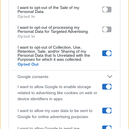
services and may gather and store information including but
I want to opt-out of the Sale of my
Programmi TV
Personal Data.
not limited to your visit or usage behaviour. You may click to
Opted In
grant or deny consent to Google and its third-party tags to
Amici
use your data for below specified purposes in below Google
I want to opt-out of processing my
consent section.
Personal Data for Targeted Advertising.
Opted In
Ballando Con Le Stelle
I want to opt-out of Collection, Use,
Retention, Sale, and/or Sharing of my
Grande Fratello
Personal Data that Is Unrelated with the
Purposes for which it was collected.
Opted Out
Isola Dei Famosi
Google consents
Pechino Express
I want to allow Google to enable storage
related to advertising like cookies on web or
Uomini E Donne
device identifiers in apps.
I want to allow my user data to be sent to
Google for online advertising purposes.
Maste S.r.l.
I want to allow Google to send me