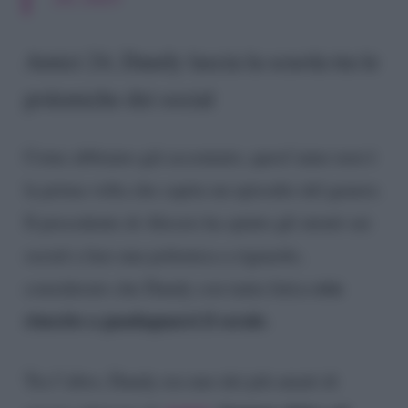
Amici 24, Dandy lascia la scuola tra le
polemiche dei social
Come abbiamo già accennato, quest’anno non è
la prima volta che capita un episodio del genere.
Il precedente di Alessio ha spinto gli utenti sui
social a fare una polemica a riguardo,
era
considerato che Dandy con tanta fatica
riuscito a guadagnarsi il serale
.
Tra l’altro, Dandy era uno dei più amati di