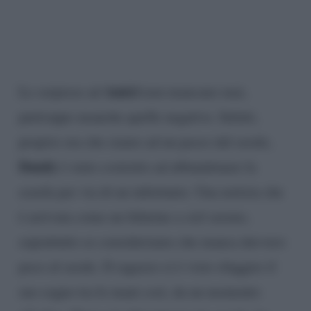
Amici
Le sorprese ad
non mancano mai,
purtroppo neanche quelle negative. Infatti,
proprio ora che siamo ad un passo dal serale,
Dandy
è stato costretto ad abbandonare la
scuola per via di un infortunio. Una notizia che
è arrivata come un fulmine a ciel sereno,
soprattutto se consideriamo che manca davvero
poco al serale. Il ragazzo si è visto sfuggire il
suo sogno tra le mani così, da un momento