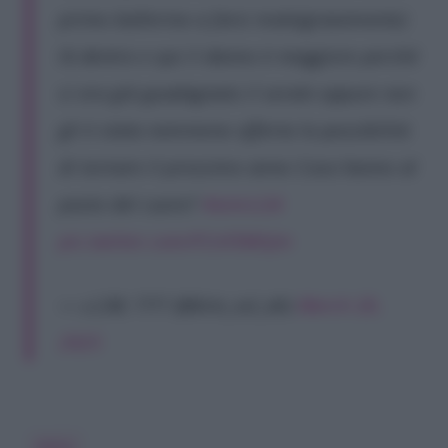
primo ballerino a farsi male(gravemente)
là dentro e qui il danno è maggiore perché
si era già guadagnato il serale eppure non
gli è stata nemmeno offerta la possibilità
di tornare il prossimo anno Cosa hanno al
posto del cuore?
#amici24
pic.twitter.com/FCnFXMitJm
— ɒ|iM; ???? (@kim_sol_ah)
March 20,
2025
Amici