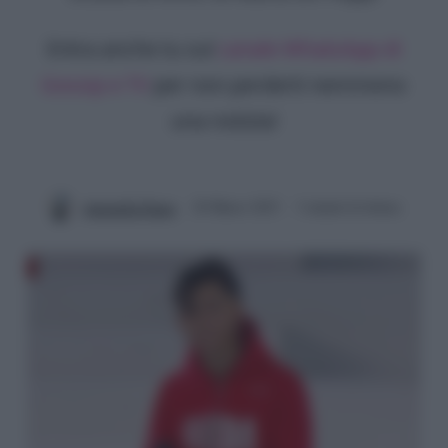
Entra anche tu sul
canale WhatsApp di
Gossip e TV
per non perderti nemmeno
una notizia!
Antonella Panza
20 Marzo 2025
3 minuti di lettura