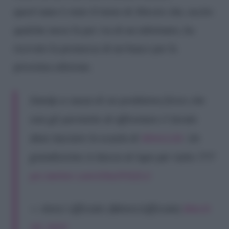
quest’anno è stato il turno di Alessio che, uscito
qualche mese fa per via di un infortunio, ha
ricevuto la promessa di un banco per la
prossima edizione.
Dandy a causa di un problema fisico che
non gli permette di affrontare il Serale
deve lasciare la scuola di
#Amici24
. Un
grandissimo in bocca al lupo per tutto ????
pic.twitter.com/Uha3YtSZLU
— Amici Ufficiale (@AmiciUfficiale)
March
20, 2025