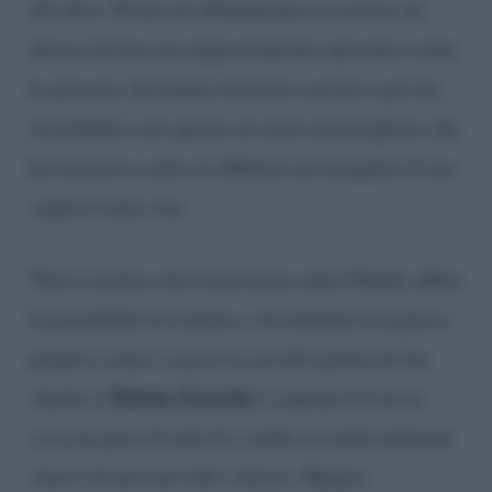
all’altro. Prima di abbandonare la scuola, ha
deciso di fare un ringraziamento speciale a tutte
le persone che hanno lavorato con lui e per lui,
ricordando così questi sei mesi meravigliosi che
ha trascorso sotto ai riflettori ad inseguire il suo
sogno di una vita.
Non è escluso che il prossimo anno Dandy abbia
la possibilità di tornare e di rimettersi in gioco,
proprio come è successo ad altri prima di lui.
Mattia Zenzola
Anche a
è capitata la stessa
cosa un paio di anni fa e nella seconda edizione
riuscì ad arrivare alla vittoria. Mentre