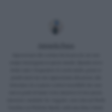
Antonella Panza
Appassionata alla scrittura fin da piccola, mi sono
sempre destreggiata in questo mondo. Quando avevo
dodici anni e frequentavo la scuola media, grazie ai
grandi autori mi sono appassionata alla poesia, alla
letteratura, ho scoperto scrittori incredibili che sono
stati in grado di farmi vivere attraverso le loro parole,
emozioni e momenti: ho viaggiato, sono stata nel North
Carolina con Nicholas Sparks, nella macchina volante