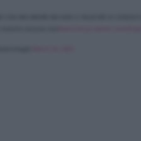
RE CON MIA MADRE MA NON CI RIUSCIRÀ IO CONOSCO 
a maestra nessuno mai
#amici24
pic.twitter.com/Q1qZ
bowerslaugh)
March 26, 2025