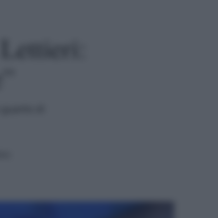
Lettieri:
e”
 guanto di
ura