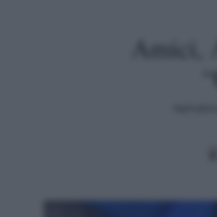
Amici, A
“
Nell'ulti
Premi invio per cercare o ESC per uscire