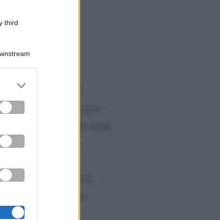
 third
Downstream
er and store
masti nella casetta si
to grant or
ed purposes
ilità di mettersi in gioco
omento in cui verranno tirati
Deborah
rni, perché
uke
, il suo attuale
 come scopo quello di far
e scoprendosi le gambe.