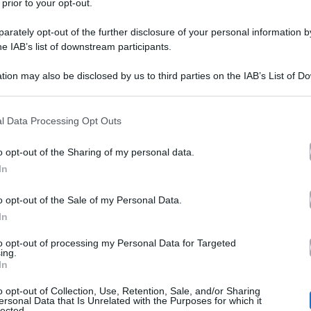
 prior to your opt-out.
rately opt-out of the further disclosure of your personal information by
he IAB’s list of downstream participants.
tion may also be disclosed by us to third parties on the IAB’s List of 
 that may further disclose it to other third parties.
 that this website/app uses one or more Google services and may gath
l Data Processing Opt Outs
Amici
puntata di questo serale di
e i ragazzi che sono ri
including but not limited to your visit or usage behaviour. You may click 
 to Google and its third-party tags to use your data for below specifi
erata così importante. Per l’occasione avranno la possib
o opt-out of the Sharing of my personal data.
ogle consent section.
In
lia, ma dovranno affrontare anche sfide più grandi nel m
ovrà fare i conti con molte sue insicurezze in questi gio
o opt-out of the Sale of my Personal Data.
In
da tra lei e Raffaella
L
, che tra l’altro è la ragazza a cui
to opt-out of processing my Personal Data for Targeted
durante il periodo in cui si erano lasciati. Il guanto ha
ing.
In
in confidenza col suo corpo, indossando un abito corto 
o opt-out of Collection, Use, Retention, Sale, and/or Sharing
ersonal Data that Is Unrelated with the Purposes for which it
lected.