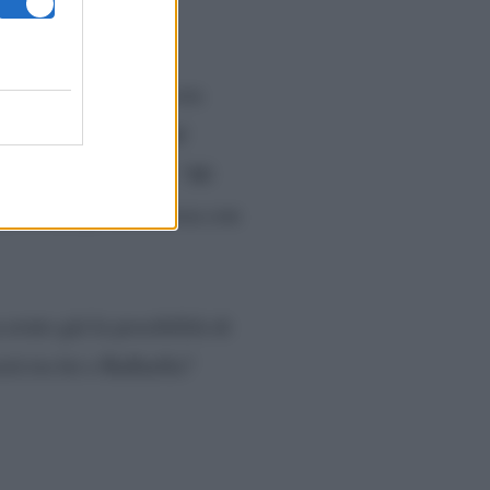
lentano”
te la sua intenzione era
vestiti addosso perché
sa ai suoi compagni: “
Mi
ndosi alla professoressa con
 avuto già la possibilità di
rà tra lei e Raffaella?