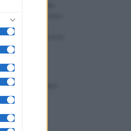
ttuto ed è arrivata alla
ere nella sua forma fisica
ere stata una velata
sua insegnante infatti la fa
llerine dovranno esibirsi