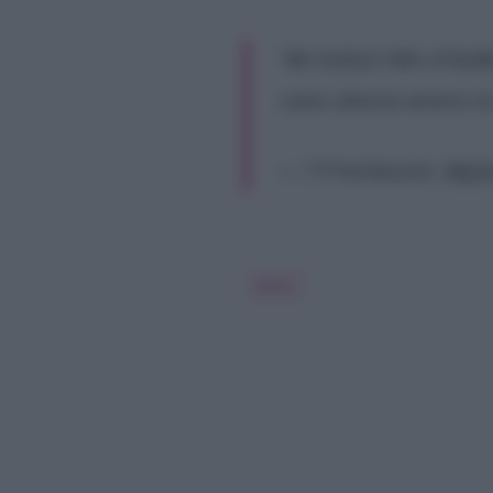
“MI VUOLE FAR LITIGA
come alessia venera l
— ????milkovich; (@jj
Amici