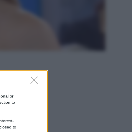
sonal or
ection to
nterest-
closed to