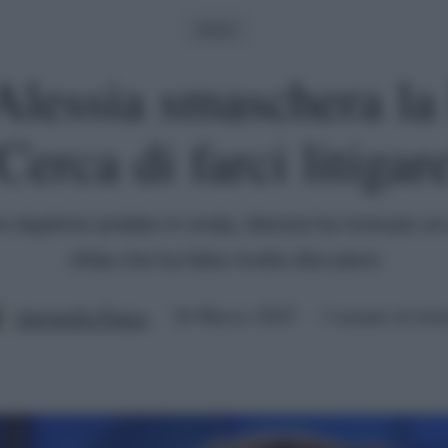
Amici
lessia smaschera la 
Cerca di farci litigar
mo daytime andato in onda, Alessia ha ricevuto un
sfida che ha fatto molto discutere
Antonella Panza
26 Marzo 2025
3 minuti di lett