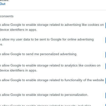
peggio la notizia di questo guanto, invece poi ci ha rifle
Out
astanza a suo agio in questo momento perché sente di ess
consents
ke le ha fatto notare che quella di Deborah potrebbe ess
o allow Google to enable storage related to advertising like cookies on
Alessandra Celentano
gare con
, facendole notare che la 
evice identifiers in apps.
stiti addosso.
o allow my user data to be sent to Google for online advertising
s.
to allow Google to send me personalized advertising.
o allow Google to enable storage related to analytics like cookies on
lanciato il guanto di sfida Raffaella vs Alessia! Le ba
evice identifiers in apps.
pia e…
#Amici24
pic.twitter.com/l3XyTHNDVu
o allow Google to enable storage related to functionality of the website
iciUfficiale)
March 26, 2025
o allow Google to enable storage related to personalization.
o allow Google to enable storage related to security, including