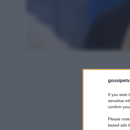
gossipetv
If you wish 
sensitive in
confirm your
Please note
based ads b