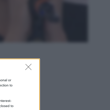
sonal or
ection to
nterest-
closed to