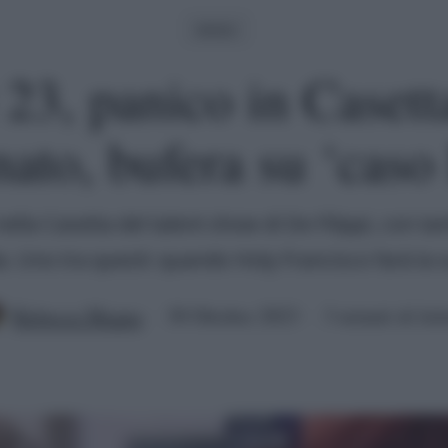
Amici
23, panico in Casett
nato, bufera su ‘caso
ella Casetta del talent show di De Filippi, con tan
 Uno tra questi: quando Holy Francisco farà la s
Rebecca Megna
30 Ottobre 2023
3 minuti di let