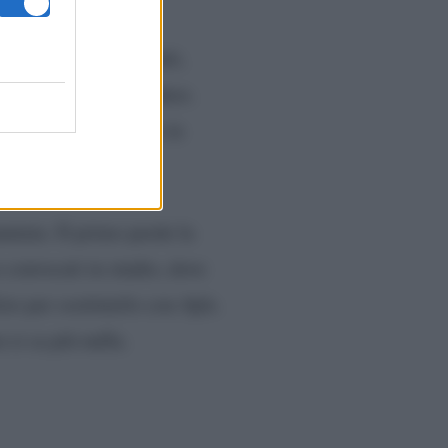
tudio di fronte a tutti,
ciò che sta per accadere.
to
. Scoppia il panico in
untata. Il primo perde la
o convocati in studio, dove
io per sostituirlo con Ayle.
 si sa più nulla.