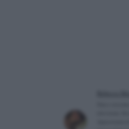
Rebecca Me
Nata e cresciuta
televisione. Da
Appassionata di