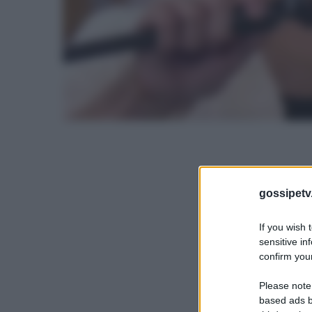
gossipetv
If you wish 
sensitive in
confirm your
Please note
based ads b