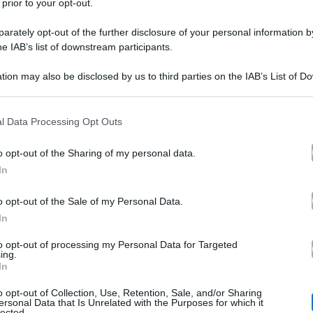
 prior to your opt-out.
rately opt-out of the further disclosure of your personal information by
he IAB’s list of downstream participants.
tion may also be disclosed by us to third parties on the IAB’s List of 
 that may further disclose it to other third parties.
 that this website/app uses one or more Google services and may gath
l Data Processing Opt Outs
 23
mostra le reazioni degli allievi a ciò che è successo
including but not limited to your visit or usage behaviour. You may click 
 to Google and its third-party tags to use your data for below specifi
Ezio,
ottobre e non solo! Il primo a reagire è
la cui ma
o opt-out of the Sharing of my personal data.
ogle consent section.
In
li, in quanto è nuovamente arrivato ultimo nella classi
uanto accaduto, anzi. Ma non è l’unico a lamentarsi. An
o opt-out of the Sale of my Personal Data.
In
uarda Holy Francisco.
to opt-out of processing my Personal Data for Targeted
ing.
In
a sfida e l’ha superata in puntata
, come solitamente 
o opt-out of Collection, Use, Retention, Sale, and/or Sharing
sì. Quest’ultimo è stato mandato in sfida dalla sua ste
ersonal Data that Is Unrelated with the Purposes for which it
lected.