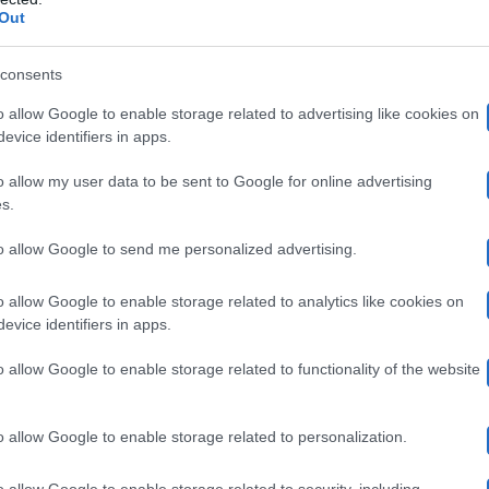
dy Zerbi.
Mida, invece, si è proposto da solo
per affront
Out
superata.
“Io la mia sfida l’ho fatta”
, dichiara il cantan
consents
 stranamente non ha affrontato alcuna sfida in puntata, 
o allow Google to enable storage related to advertising like cookies on
evice identifiers in apps.
 che l’ho passata’. Se vedi che c’è lui evita di esternar
o allow my user data to be sent to Google for online advertising
s.
gendosi a Mida. Questo, però, fa storcere il naso a molti
te mostri la sua felicità dopo aver superato una sfida. D
to allow Google to send me personalized advertising.
ia De Filippi
.
o allow Google to enable storage related to analytics like cookies on
evice identifiers in apps.
uniti sulla famosa scalinata della Casetta. Qui nessuno di
o allow Google to enable storage related to functionality of the website
o schermo appare lo studio vuoto e i professori di canto
entra un aspirante allievo, Ayle
, che a detta degli all
o allow Google to enable storage related to personalization.
ntante turbano non poco Holy Francisco.
o allow Google to enable storage related to security, including