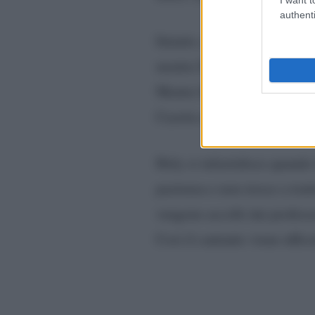
authenti
Intanto, il pubblico trova in
mentre Francesco ancora null
Mentre Holy crede che andrà
Casetta e le tensioni porta
Holy si infastidisce quando 
pazienza e non riesce a tratt
vengono accolti dai professo
Così il cantante viene uffic