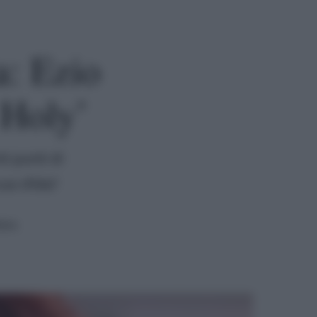
a: Ezio
 Holy’
ti punti di
ua sfida?
tura