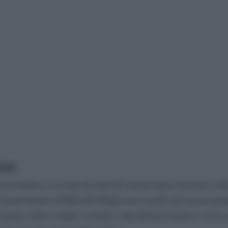
gna
 in Calabria, si occupa da anni del settore legato al gossip e all
 fan del mondo di Maria De Filippi non si perde mai un suo pr
 moda, calcio, viaggi e scrittura, ama mettersi in gioco e cerca