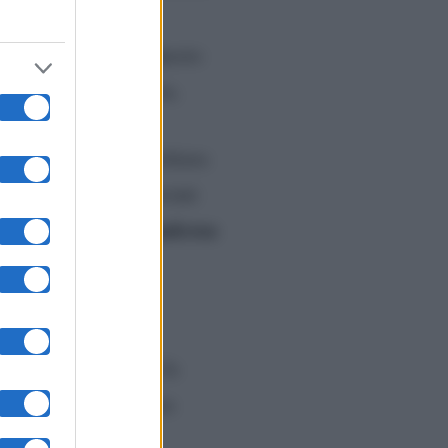
are una prova così
te dopo la puntata. Questo
sebbene fosse prevista.
e la tua felicità”
, dichiara
 telespettatori, convinti
accade qualcosa
opo di che
 loro sa cosa sta
 che siedono dietro la
ievi è anche abbastanza