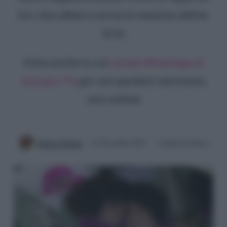
tra i due allievi e arriva la reazione dell'ex
di lui
Entra anche tu sul
canale WhatsApp di
Gossip e TV
per non perderti nemmeno
una notizia!
Rebecca Megna
21 Novembre 2023
3 minuti di lettura