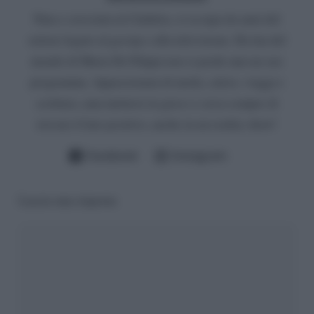
Nata e cresciuta in Calabria, si occupa da anni del
settore legato al gossip e alla televisione. Da fan del
mondo di Maria De Filippi non si perde mai un suo
programma. Appassionata di moda, calcio, viaggi e
scrittura, ama mettersi in gioco e cerca sempre di
trovare il lato positivo, anche in un reality show!
Facebook
Instagram
Lascia una risposta