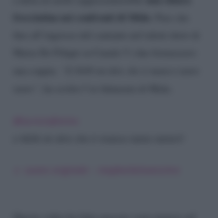
frecciatina nei confronti di Mida
. Pare che
fino all’ingresso del cantante nel talent show di
Maria De Filippi su Canale 5 i due formassero
una coppia.
“E NON mi dire che ti manco tanto
tanto”
, ha scritto l’ex fidanzata di Mida.
@lucreziafenino
e NON mi dire che ti manco tanto tanto!!!
♬ suono originale – maybeshelovessimo
Questo video ha fatto nascere varie ipotesi sul