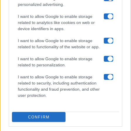
Chi siamo
personalized advertising.
Collabora con noi
I want to allow Google to enable storage
related to analytics like cookies on web or
device identifiers in apps.
Contatti
I want to allow Google to enable storage
Privacy Policy
related to functionality of the website or app.
Cookie Policy
I want to allow Google to enable storage
related to personalization.
Pubblicità
I want to allow Google to enable storage
related to security, including authentication
functionality and fraud prevention, and other
user protection.
© 2026 Gossip e Tv. email:
redazione@gossipetv.com
-
Preferenze Privacy
- Riproduzione riservata - Photo
CONFIRM
Credits: Le immagini presenti in questo sito sono di
proprietà di Maste Srl