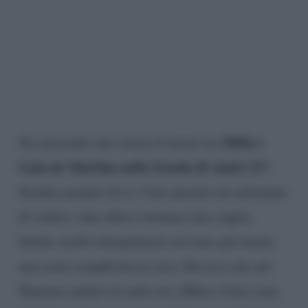
Mida e
Sta nascendo una storia d’amore tra
Gaia de Martino nella Scuola di Amici 23
?
Sembra proprio di sì. I fan sperano da settimane
di vedere i due allievi formare una coppia.
Infatti, molti telespettatori avevano già notato
una certa complicità tra loro. Ed ecco che nel
Daytime andato in onda ieri, Mida e Gaia sono