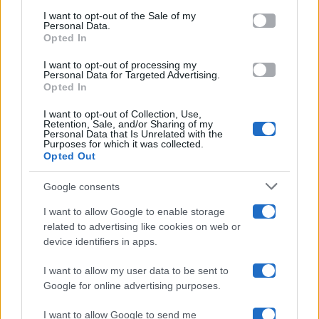
services and may gather and store information including but
I want to opt-out of the Sale of my
Programmi TV
Personal Data.
not limited to your visit or usage behaviour. You may click to
Opted In
grant or deny consent to Google and its third-party tags to
use your data for below specified purposes in below Google
Amici
I want to opt-out of processing my
consent section.
Personal Data for Targeted Advertising.
Opted In
Ballando Con Le Stelle
I want to opt-out of Collection, Use,
Retention, Sale, and/or Sharing of my
Grande Fratello
Personal Data that Is Unrelated with the
Purposes for which it was collected.
Opted Out
Isola Dei Famosi
Google consents
Pechino Express
I want to allow Google to enable storage
related to advertising like cookies on web or
Uomini E Donne
device identifiers in apps.
I want to allow my user data to be sent to
Google for online advertising purposes.
Maste S.r.l.
I want to allow Google to send me