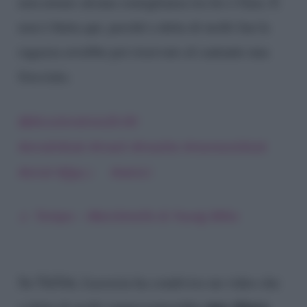
non notare alcuna somiglianza tra lei e Gaia. E
non è finita qui, perché a detta di molti fan la
ragazza avrebbe poi riservato al cantante una
frecciata.
@discoloration20.00
#viraltiktok
#trash
#trashtv
#memestiktok
#viral
#fypシ゚
#amici
♬ Tempo – Marshmello & Young Miko
Su TikTok, Lucrezia ha condiviso un video che
una chiara
a detta di molti rappresenterebbe