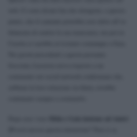
web. Ci sono alcuni fan che ritengono, a questo
punto, che il cantante potrebbe aver detto all’ex
fidanzata di sentire la sua mancanza, ma poi in
Casetta si sarebbe avvicinato comunque a Gaia.
Nei giorni precedenti a questa presunta
frecciata, Lucrezia aveva risposto a un
commento sui social network confermano che,
sebbene la loro relazione sia finita, avrebbe
continuato sempre a sostenerlo.
Mida e Gaia insieme ad Amici
Dopo aver visto
23
avrà ancora questa intenzione? Non si sa.