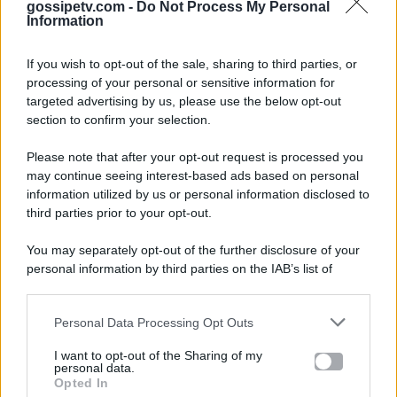
gossipetv.com -
Do Not Process My Personal
Information
If you wish to opt-out of the sale, sharing to third parties, or
processing of your personal or sensitive information for
targeted advertising by us, please use the below opt-out
section to confirm your selection.
Please note that after your opt-out request is processed you
Gossip e TV è un sito di MASTE S.r.l.
may continue seeing interest-based ads based on personal
viale Luigi Majno n. 21 - 20129 Milano (MI)
information utilized by us or personal information disclosed to
third parties prior to your opt-out.
P.Iva 10909580960
You may separately opt-out of the further disclosure of your
personal information by third parties on the IAB’s list of
Categorie
downstream participants.
Gossip
Personal Data Processing Opt Outs
This information may also be disclosed by us to third parties
on the IAB’s List of Downstream Participants that may further
I want to opt-out of the Sharing of my
Televisione
disclose it to other third parties.
personal data.
Opted In
Please note that this website/app uses one or more Google