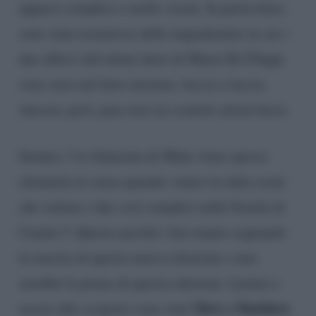
apparsi complici e molto vicini. In particolare,
sono state trasmesse delle inquadrature in cui i
due allievi del talent show di Maria De Filippi
sono stesi nel letto insieme, faccia a faccia.
Ancora, però, pare non sia scattato alcun bacio.
Intanto, l’ex fidanzata di Mida viene spesso
chiamata in causa quando vanno in onda scene
che vedono i due così complici nella Scuola di
Canale 5. Questo perché i fan stanno sognando
la nascita di questa nuova relazione e non
sarebbe la prima di questa edizione. I primi a
Mew e Matthew
uscire allo scoperto sono stati
,