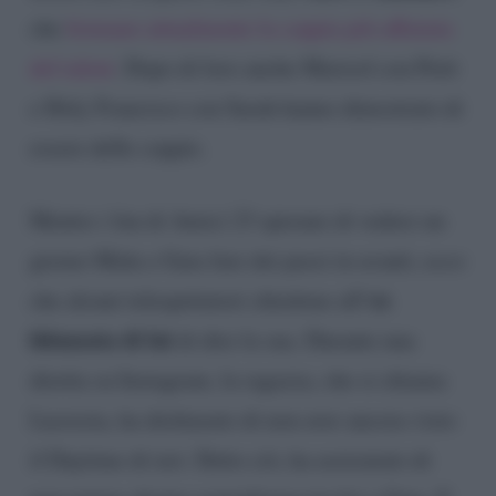
che
formano attualmente la coppia più affiatata
del talent
. Dopo di loro anche Marisol con Petit
e Holy Francisco con Sarah hanno dimostrato di
essere delle coppie.
Mentre i fan di Amici 23 sperano di vedere un
giorno Mida e Gaia fare dei passi in avanti, ecco
ex
che alcuni telespettatori chiedono all’
fidanzata di lui
di dire la sua. Durante una
diretta su Instagram, la ragazza, che si chiama
Lucrezia, ha dichiarato di non aver ancora visto
il Daytime di ieri. Detto ciò, ha assicurato di