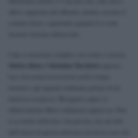
abbastanza simile. C’è da dire che i due nuovi
allievi appaiono più affiatati, mentre cercano il
contatto fisico, soprattutto quando li si vede
dormire insieme abbracciati.
I due si mostrano complici, tra risate e carezze.
Matteo Rota e Valentina Turchetto
(questi i
loro veri nomi) trascorrono molto tempo
insieme e gli sguardi sembrano parlare di un
interesse reciproco. Bisognerà capire se
effettivamente Mew è fidanzata oppure no. Non
si sa molto della loro vita privata, ma sul web
dall’inizio di questa edizione circola la voce che