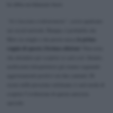
lei abbia un fidanzato fuori.
“Si è lasciata evidentemente”
, scrive qualcuno
sui social network. Dunque, è probabile che
la prima
Mew sia single e che presto nasca
coppia di questa 23esima edizione
! Non resta
che attendere per scoprire se sarà così. Intanto,
moltissimi telespettatori già stanno sognando
aggiornamenti positivi sui due cantanti. Di
sicuro nelle prossime settimane ci sarà modo di
scoprire l’evoluzione di questa amicizia
speciale.