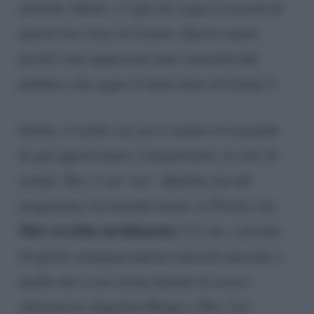
network. Infatti, c’è già chi sogna la nascita di
questa love story in Casetta. Questo anche
perché sono apprezzati tanto entrambi dal
pubblico che segue il talent show di Canale 5.
Inoltre, il modo con cui si stanno avvicinando
ha già appassionato i telespettatori, in soli 10
minuti. Ma c’è un “ma”. Qualche fan del
programma sta facendo notare su Twitter che
Mew avrebbe un fidanzato
. C’è chi, convinto
di questo, paragona questa amicizia speciale a
quella che si era creata durante la scorsa
edizione tra Angelina Mango e Wax. Lei,