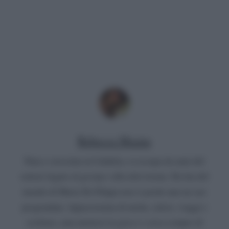
Rebecca Megna
Nata e cresciuta in Calabria, si occupa da anni del
settore legato al gossip e alla televisione. Da fan del
mondo di Maria De Filippi non si perde mai un suo
programma. Appassionata di moda, calcio, viaggi e
scrittura, ama mettersi in gioco e cerca sempre di