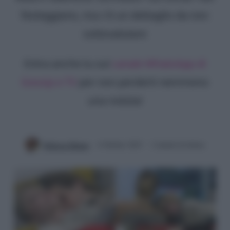
festeggiano, ma c'è un dettaglio da non
sottovalutare
Entra anche tu sul
canale WhatsApp di
Gossip e TV
per non perderti nemmeno
una notizia!
Rebecca Megna
6 Ottobre 2023
2 minuti di lettura