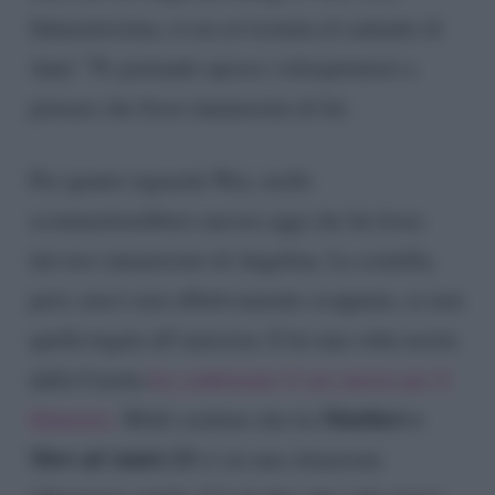
fidanzatissima, si era avvicinata al cantante di
Anni ’70, portando spesso i telespettatori a
pensare che fosse innamorata di lui.
Per quanto riguarda Wax, molti
scommetterebbero ancora oggi che lui fosse
davvero innamorato di Angelina. La scintilla,
però, non è mai effettivamente scoppiata, se non
quella legata all’amicizia. E lei una volta uscita
dalla Casetta
ha confermato il suo amore per il
Matthew e
fidanzato
. Molti credono che tra
Mew ad Amici 23
ci sia una situazione