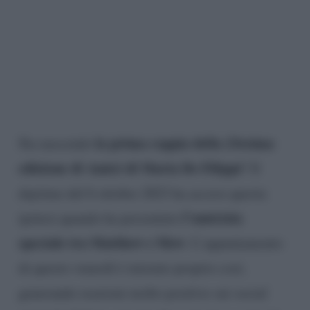
la prima coppia della 23esima
Sta nascendo
edizione di Amici di Maria De Filippi
? Il
daytime del 6 ottobre 2023 ha acceso questa
l’amicizia
ipotesi quando ha presentato
speciale tra Matthew e Mew
. L’appuntamento
di questo venerdì è iniziato proprio così,
generando reazioni molto positive sui social