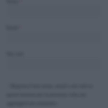
Nome
*
Email
*
Sito web
Registra il mio nome, email e sito web su
questo browser per la prossima volta che
aggiungerò un commento.