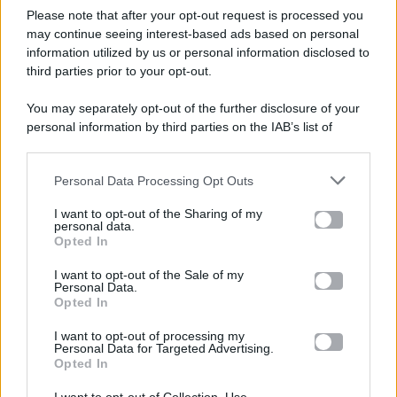
Please note that after your opt-out request is processed you
Gossip e TV è un sito di MASTE S.r.l.
may continue seeing interest-based ads based on personal
viale Luigi Majno n. 21 - 20129 Milano (MI)
information utilized by us or personal information disclosed to
third parties prior to your opt-out.
P.Iva 10909580960
You may separately opt-out of the further disclosure of your
personal information by third parties on the IAB’s list of
Categorie
downstream participants.
Gossip
Personal Data Processing Opt Outs
This information may also be disclosed by us to third parties
on the IAB’s List of Downstream Participants that may further
I want to opt-out of the Sharing of my
Televisione
disclose it to other third parties.
personal data.
Opted In
Please note that this website/app uses one or more Google
services and may gather and store information including but
I want to opt-out of the Sale of my
Programmi TV
Personal Data.
not limited to your visit or usage behaviour. You may click to
Opted In
grant or deny consent to Google and its third-party tags to
use your data for below specified purposes in below Google
Amici
I want to opt-out of processing my
consent section.
Personal Data for Targeted Advertising.
Opted In
Ballando Con Le Stelle