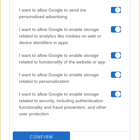
I want to allow Google to send me
Chi siamo
personalized advertising.
Collabora con noi
I want to allow Google to enable storage
related to analytics like cookies on web or
device identifiers in apps.
Contatti
I want to allow Google to enable storage
Privacy Policy
related to functionality of the website or app.
Cookie Policy
I want to allow Google to enable storage
related to personalization.
Pubblicità
I want to allow Google to enable storage
related to security, including authentication
functionality and fraud prevention, and other
user protection.
© 2026 Gossip e Tv. email:
redazione@gossipetv.com
-
Preferenze Privacy
- Riproduzione riservata - Photo
CONFIRM
Credits: Le immagini presenti in questo sito sono di