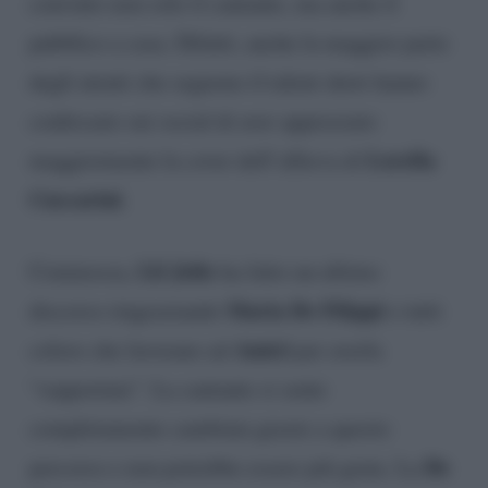
convinto non solo il cantante, ma anche il
pubblico a casa. Difatti, anche la maggior parte
degli utenti che seguono il talent show hanno
confessato sui social di aver apprezzato
Lorella
maggiormente la cover dell’allieva di
Cuccarini
.
Lil Jolie
Commossa,
ha fatto un ultimo
Maria De Filippi
discorso ringraziando
e tutti
Amici
coloro che lavorano ad
per averla
“sopportata”. La cantante si sente
completamente cambiata grazie a questo
De
percorso e non potrebbe essere più grata. La