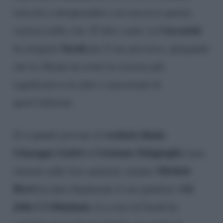
riuscirà a intraprendere con successo questa
Cuccarini
carriera nella vita. D’altro canto, la
Sarah
ha elogiato
per il suo percorso, spiegando
che la 18enne ha avuto la crescita più
significativa tra tutti i concorrenti di
quest’edizione.
verdetto finale
Si è quindi arrivato al
.
Giuseppe Giofrè e Cristiano Malgioglio
sono
Michele
rimaste sulle loro opinioni, mentre
Bravi
Lil
ha dato finalmente il suo giudizio:
Jolie è l’eliminata
. La cover di Sarah ha