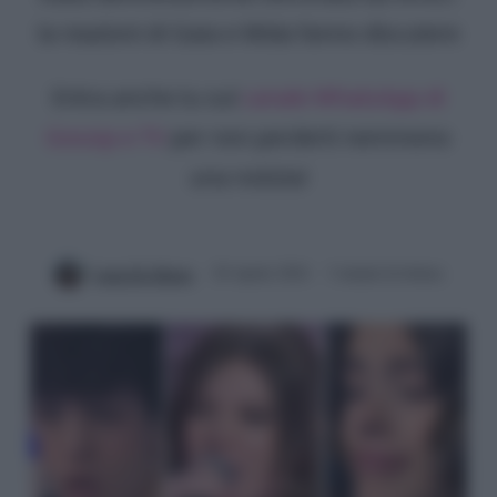
la reazioni di Gaia e Mida fanno discutere
Entra anche tu sul
canale WhatsApp di
Gossip e TV
per non perderti nemmeno
una notizia!
Luna De Massis
20 Aprile 2024
3 minuti di lettura