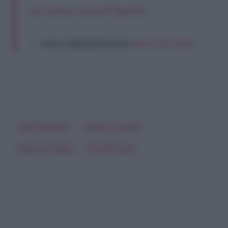
pic.twitter.com/cjP1hgHkRs
— elena (@badchanneI)
April 20, 2024
Anna Pettinelli
Lorella Cuccarini
Maria De Filippi
Michele Bravi