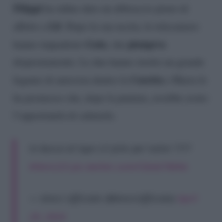
Filippi
ha infine dato un abbraccio pieno di
Lil
affetto a
. Dopo la sua uscita, le telecamere
Gaia
piangeva
hanno inquadrato
, che
disperatamente. Le due hanno stretto un grande
Casetta
legame di amicizia dentro la
e Maria le
ha promesso che, dopo la puntata, avrebbe avuto
l’opportunità di salutarla.
In bocca al lupo Lil Jolie per tutto! ????
#Amici23
pic.twitter.com/Cdsdz7bkKa
— Amici Ufficiale (@AmiciUfficiale)
April
20, 2024