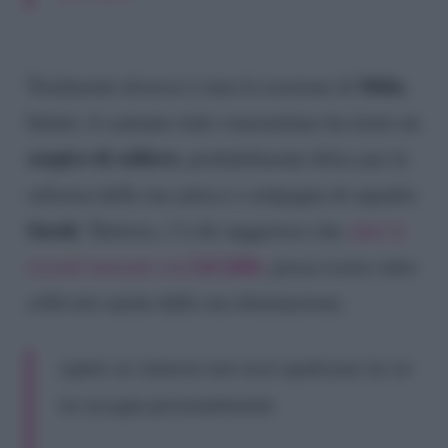
Mida
Totalmente diversa è stata la reazione di
.
Infatti, il cantante italo-venezuelano ha tirato un
sospiro di sollievo
, probabilmente felice per la
salvezza della sua amica e compagna di squadra
Sarah
. Tuttavia, c’è chi suggerisce che,
date le
Lil Jolie
recenti tensioni con
, possa essere stato
sollevato anche dalla sua eliminazione.
ripeto se stasera non esce qualcuno lui se
ne occupa personalmente