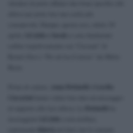
chiedere di poter affidare due brani specifici alle
allieve per poter fare una scelta più
consapevole. Dunque, questa sera, sabato 20
Lil Jolie e Sarah
aprile,
si sono finalmente
esibite rispettivamente con “Cercami” di
Renato Zero e “Per un’ora d’amore” dei Matia
Bazar.
Anna Pettinelli e Lorella
Prima di cantare,
Cuccarini
hanno voluto fare dare un messaggio
Pettinelli
di supporto alle loro allieve. La
ha
Lil Jolie
incoraggiato
a non mollare,
fiducia
esprimendo
nel fatto che la cantante