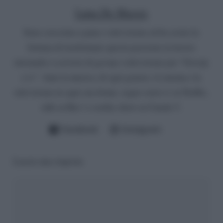
Luna De Massis
Sono cresciuta a pane e televisione ed ho avuto la
fortuna di trasformare questa passione in lavoro
iniziando a scrivere di gossip e televisione per “Gossip
e tv”. Amo la musica, di ogni genere, il cinema e la
televisione in ogni sua forma: seguo serie tv su Netflix,
talk su Rai 1 e reality show su Canale 5.
Facebook
Instagram
Lascia una risposta