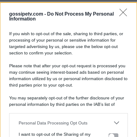
gossipetv.com -
Do Not Process My Personal
Information
If you wish to opt-out of the sale, sharing to third parties, or
processing of your personal or sensitive information for
targeted advertising by us, please use the below opt-out
section to confirm your selection.
Please note that after your opt-out request is processed you
Gossip e TV è un sito di MASTE S.r.l.
may continue seeing interest-based ads based on personal
viale Luigi Majno n. 21 - 20129 Milano (MI)
information utilized by us or personal information disclosed to
third parties prior to your opt-out.
P.Iva 10909580960
You may separately opt-out of the further disclosure of your
personal information by third parties on the IAB’s list of
Categorie
downstream participants.
Gossip
Personal Data Processing Opt Outs
This information may also be disclosed by us to third parties
on the IAB’s List of Downstream Participants that may further
I want to opt-out of the Sharing of my
Televisione
disclose it to other third parties.