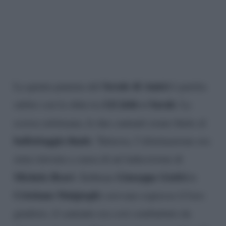
Serale di Amici
La quinta puntata del
è partita
Lil Jolie e Sarah
subito con la sfida tra
. La
scorsa settimana, le due cantanti erano finite al
ballottaggio finale
. Tuttavia, l’eliminazione era
stata rinviata a causa di un’indecisione di
Michele Bravi
Giuseppe Giofrè e
. Sebbene
Cristiano Malgiogli
o avevano espresso il loro
giudizio, il cantante era così combattuto da