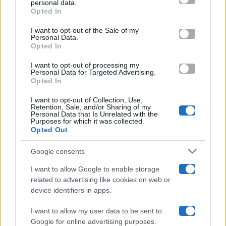
personal data.
Opted In
Please note that this website/app uses one or more Google
services and may gather and store information including but
I want to opt-out of the Sale of my
Programmi TV
Personal Data.
not limited to your visit or usage behaviour. You may click to
Opted In
grant or deny consent to Google and its third-party tags to
use your data for below specified purposes in below Google
Amici
I want to opt-out of processing my
consent section.
Personal Data for Targeted Advertising.
Opted In
Ballando Con Le Stelle
I want to opt-out of Collection, Use,
Retention, Sale, and/or Sharing of my
Grande Fratello
Personal Data that Is Unrelated with the
Purposes for which it was collected.
Opted Out
Isola Dei Famosi
Google consents
Pechino Express
I want to allow Google to enable storage
related to advertising like cookies on web or
Uomini E Donne
device identifiers in apps.
I want to allow my user data to be sent to
Google for online advertising purposes.
Maste S.r.l.