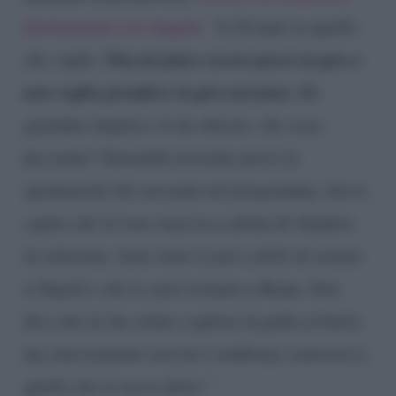
direttamente con Angela
:
“A 24 anni so quello
Non mi piace essere preso in giro e
che voglio.
non voglio prendere in giro nessuno.
Ho
guardato Angela e le ho chiesto: che cosa
facciamo? Entrambi avevamo perso la
spontaneità che avevamo nel programma. Avevo
capito che lei non riusciva a dirmi di chiudere
la relazione. Sono stato io poi a dirle di restare
a Napoli e che io sarei tornato a Roma. Non
dico che lei ha voluto cogliere la palla al balzo
ma sinceramente non mi è sembrata contraria a
quello che le avevo detto.”