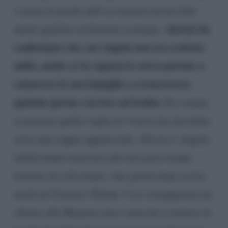
o meno le parole dell’ex tronista ma ha fatto
Alessio ha
anche qualche rivelazione scottante.
confermato che con Angela non era scattato
nulla, anche se la ragazza lo aveva portato a
conoscere la sua famiglia e a trascorrere
qualche giorno con loro ad Ischia.
Era venuta
a mancare quella voglia di viversi che dovrebbe
avere una coppia appena nata. Alessio e Angela
infatti hanno trascorso davvero poco tempo
insieme da soli tranne i due giorni dopo essere
usciti da Uomini e Donne. L’ex corteggiatore ha
riferito alla Mennoia che è stato lui a mettere la