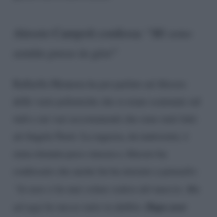
Alessio Campoli confessa: “
Mi sono
sentito preso in giro
“
Raffaella Mennoia ha poi parlato ad Alessio
delle varie polemiche che si erano scatenate sul
web e sui vari accostamenti che sono stati fatti
ad Angela Nasti. La ragazza, da tantissimi, è
stata ritenuta poco sincera e Alessio ha
confessato che anche lui ha iniziato a pensarlo:
“Io non ci ho mai voluto vedere del marcio. Ma
Dopo aver
ad oggi ho messo tutto in dubbio.