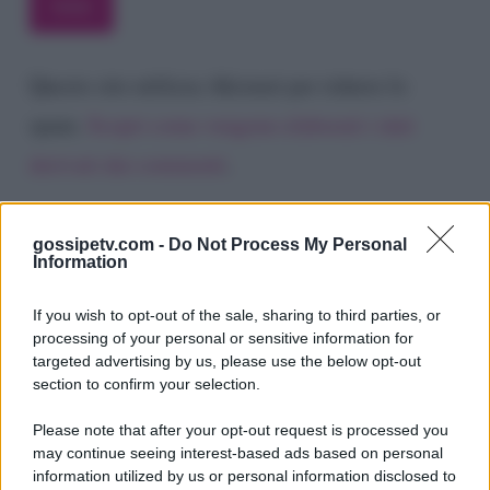
Questo sito utilizza Akismet per ridurre lo
spam.
Scopri come vengono elaborati i dati
derivati dai commenti
.
gossipetv.com -
Do Not Process My Personal
Information
If you wish to opt-out of the sale, sharing to third parties, or
processing of your personal or sensitive information for
targeted advertising by us, please use the below opt-out
section to confirm your selection.
Please note that after your opt-out request is processed you
Gossip e TV è un sito di MASTE S.r.l.
may continue seeing interest-based ads based on personal
viale Luigi Majno n. 21 - 20129 Milano (MI)
information utilized by us or personal information disclosed to