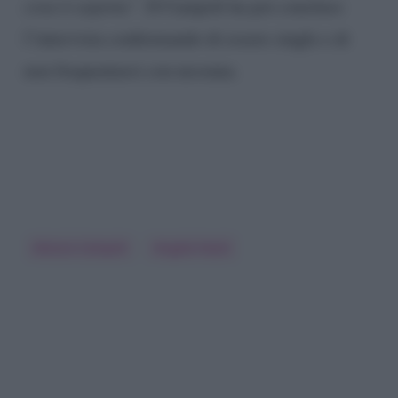
cosa ti aspetta”
. Il Campoli ha poi concluso
l’intervista confermando di essere single e di
non frequentarsi con nessuna.
Alessio Campoli
Angela Nasti