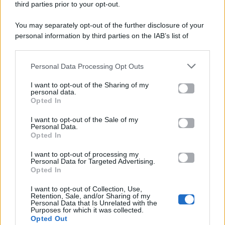
third parties prior to your opt-out.
P.Iva 10909580960
You may separately opt-out of the further disclosure of your
personal information by third parties on the IAB’s list of
Categorie
downstream participants.
Gossip
Personal Data Processing Opt Outs
This information may also be disclosed by us to third parties
on the IAB’s List of Downstream Participants that may further
I want to opt-out of the Sharing of my
Televisione
disclose it to other third parties.
personal data.
Opted In
Please note that this website/app uses one or more Google
services and may gather and store information including but
I want to opt-out of the Sale of my
Programmi TV
Personal Data.
not limited to your visit or usage behaviour. You may click to
Opted In
grant or deny consent to Google and its third-party tags to
use your data for below specified purposes in below Google
Amici
I want to opt-out of processing my
consent section.
Personal Data for Targeted Advertising.
Opted In
Ballando Con Le Stelle
I want to opt-out of Collection, Use,
Retention, Sale, and/or Sharing of my
Grande Fratello
Personal Data that Is Unrelated with the
Purposes for which it was collected.
Opted Out
Isola Dei Famosi