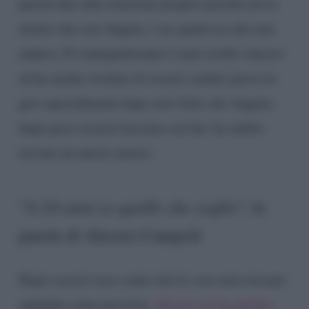
parola fine alla relazione proprio perché aveva
notato che con Angela c’era qualcosa che non
andava. Il ventiquattrenne è stato molto sincero
ed ha anche rivelato di essersi sentito preso in
giro specialmente dopo aver letto che Angela,
dopo poco essersi lasciata con lui, ha subito
trovato un nuovo amore.
“
A 24 anni so quello che voglio
“, le
parole di Alessio Campoli
Dopo essersi reso conto che le cose non stavano
andando come previsto,
Alessio ne ha parlato