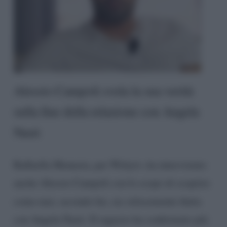
Alessio Campoli svela la sua verità
sulla fine della relazione con Angela
Nasti
Raffaella Mennoia, per Wittytv, ha intervistato
anche Alessio Campoli con lo scopo di scoprire
come mai, secondo lui, sia velocemente finita
con Angela Nasti. Il ragazzo ha confermato più