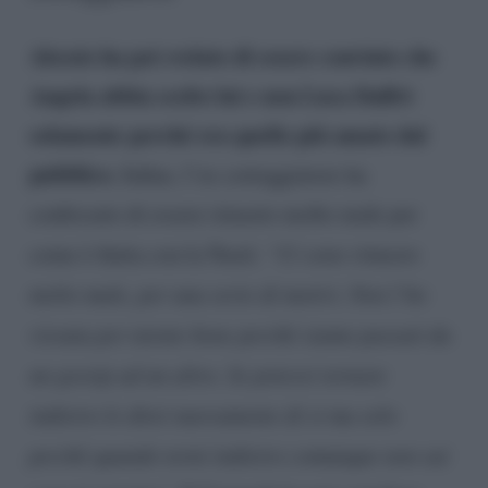
Alessio ha poi svelato di essere convinto che
Angela abbia scelto lui e non Luca Daffrè
solamente perché era quello più amato dal
pubblico.
Infine, l’ex corteggiatore ha
confessato di essere rimasto molto male per
come è finita con la Nasti:
“Ci sono rimasto
molto male, per una serie di motivi. Non l’ho
vissuta per niente bene perché siamo passati da
un gossip ad un altro. Se potessi tornare
indietro le direi nuovamente di si ma solo
perché quando torni indietro comunque non sai