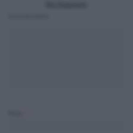
Mia Pappalardo
Lascia una risposta
Nome
*