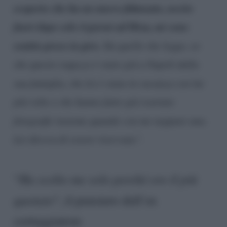
scoperto che ha un nuovo fidanzato, uscito
fuori dopo solo 4 giorni ad Ibiza, mi sono
sentito preso in giro.
Da quello che leggo, so
che questo ragazzo è stato già a Napoli dalla
sua famiglia, che lei è stata in vacanza con lui
più volte e che hanno fatto già svariate
fotografie insieme quando con me neppure una.
Lei diceva di essere riservata”.
“
Ha scelto me solo perché ero il più
quotato
“, il pensiero dell’ex
corteggiatore