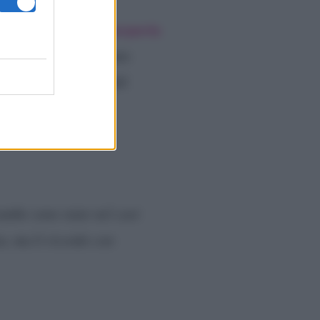
iati lo scorso anno,
a Ross McCall, famoso per la
ato il cuore? In passato
rette e concorrente del
ambe sono state nel cast
ta, ma li ricordo con