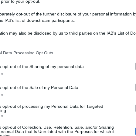
 prior to your opt-out.
rately opt-out of the further disclosure of your personal information by
he IAB’s list of downstream participants.
tion may also be disclosed by us to third parties on the IAB’s List of 
 that may further disclose it to other third parties.
Alessandra Mastronardi e
 that this website/app uses one or more Google services and may gath
l Data Processing Opt Outs
including but not limited to your visit or usage behaviour. You may click 
Branciamore oggi: il rapp
 to Google and its third-party tags to use your data for below specifi
o opt-out of the Sharing of my personal data.
ogle consent section.
Marco dopo I Cesaroni
In
o opt-out of the Sale of my Personal Data.
Alessandra Mastronardi
In
è oggi un
tra produzioni italiane e americane
to opt-out of processing my Personal Data for Targeted
ing.
In
esordi, quando poco più che ventenn
o opt-out of Collection, Use, Retention, Sale, and/or Sharing
Eva
I Cesar
nella fiction Mediaset
ersonal Data that Is Unrelated with the Purposes for which it
lected.