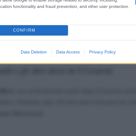
nic-Nascita di una leggenda.
Quando i due si sono lasc
cation functionality and fraud prevention, and other user protection.
hilterra perché si è innamorata di un inglese:
il colleg
tteo invece si sa poco: chi è la fortunata che gli ha rub
CONFIRM
a
tormentata storia d’amore con Benedetta Mazza
, soub
Data Deletion
Data Access
Privacy Policy
di e gli altri attori de I Cesaroni
 Ricci
, con cui ho lavorato anche dopo I Cesaroni (entr
meo e Giulietta, ndr). Gli altri attori li ho persi di vis
andra Mastronardi.