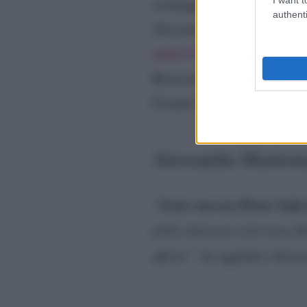
Tita
sceneggiato televisivo
authenti
Alessandra è rimasta in Ing
serie tv White Collar
. Di Ma
Branciamore ha vissuto un
Grande Fratello Vip.
Alessandra Mastronar
Sento ancora Elena Sofia
“
della miniserie televisiva Ro
affetto”
, ha aggiunto Aless