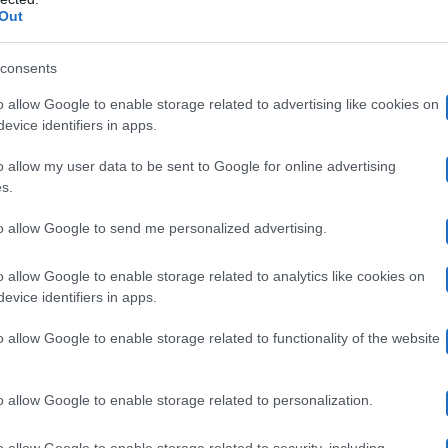
nega, anzi. Sarà eternamente grata a quel personaggio e 
Out
Avrò sempre rispetto per I Cesaroni. Senza quella fictio
consents
ella serie, Carlo Bixio, che oggi purtroppo non c’è più,
o allow Google to enable storage related to advertising like cookies on
ice passione in un vero lavoro”
, ha dichiarato la Mastr
evice identifiers in apps.
ie, Alessandra è rimasta in contatto con due attori del ca
o allow my user data to be sent to Google for online advertising
s.
to allow Google to send me personalized advertising.
ardi e Matteo Branciamore: insieme a L
o allow Google to enable storage related to analytics like cookies on
evice identifiers in apps.
o allow Google to enable storage related to functionality of the website
amore, che è spesso a Londra perché la sua fidanzata
 rivista diretta da Sandro Mayer. La protagonista de L’A
o allow Google to enable storage related to personalization.
Liam McMah
andare a convivere con l’attore irlandese
o allow Google to enable storage related to security, including