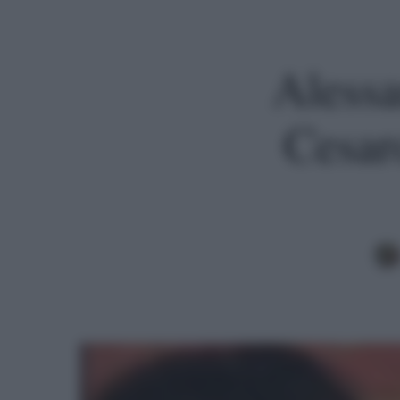
Alessa
Cesar
Premi invio per cercare o ESC per uscire