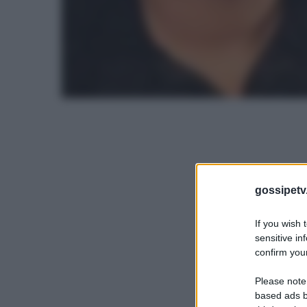
gossipetv
If you wish 
sensitive in
confirm your
Please note
based ads b