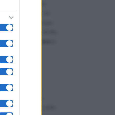
a chi ha creduto in lei
n oggi non sarei qui. Fu
 a spronarmi a trasformare
onardi al settimanale Di Più
Matteo Branciamore e
st:
ondra
 vive lì”
, ha svelato
llieva ha lasciato da
on
, conosciuto sul set dello