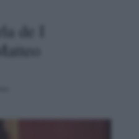
la de I
Matteo
tura