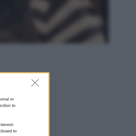
sonal or
ection to
nterest-
closed to