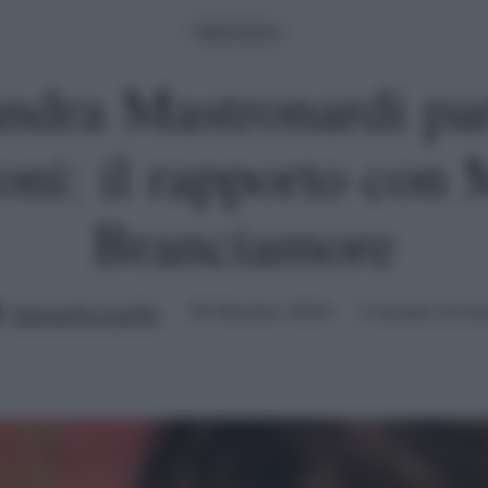
Televisione
ndra Mastronardi par
oni: il rapporto con 
Branciamore
Antonella Latilla
30 Ottobre 2018
2 minuti di let