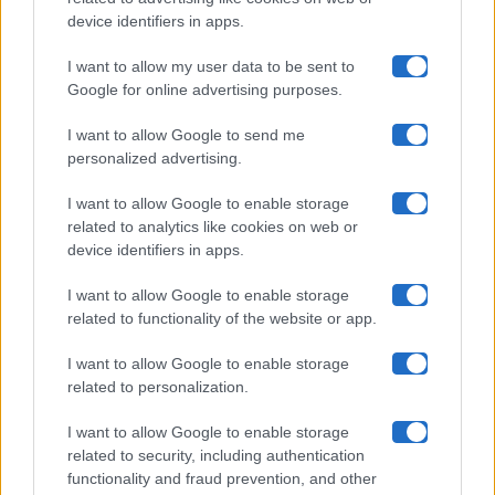
Uomini E Donne
device identifiers in apps.
I want to allow my user data to be sent to
Google for online advertising purposes.
Maste S.r.l.
I want to allow Google to send me
Chi siamo
personalized advertising.
Collabora con noi
I want to allow Google to enable storage
related to analytics like cookies on web or
device identifiers in apps.
Contatti
I want to allow Google to enable storage
Privacy Policy
related to functionality of the website or app.
Cookie Policy
I want to allow Google to enable storage
related to personalization.
Pubblicità
I want to allow Google to enable storage
related to security, including authentication
functionality and fraud prevention, and other