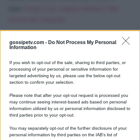
spam.
Scopri come vengono elaborati i dati
derivati dai commenti
.
gossipetv.com -
Do Not Process My Personal
Information
If you wish to opt-out of the sale, sharing to third parties, or
processing of your personal or sensitive information for
targeted advertising by us, please use the below opt-out
section to confirm your selection.
Please note that after your opt-out request is processed you
Gossip e TV è un sito di MASTE S.r.l.
may continue seeing interest-based ads based on personal
viale Luigi Majno n. 21 - 20129 Milano (MI)
information utilized by us or personal information disclosed to
third parties prior to your opt-out.
P.Iva 10909580960
You may separately opt-out of the further disclosure of your
personal information by third parties on the IAB’s list of
Categorie