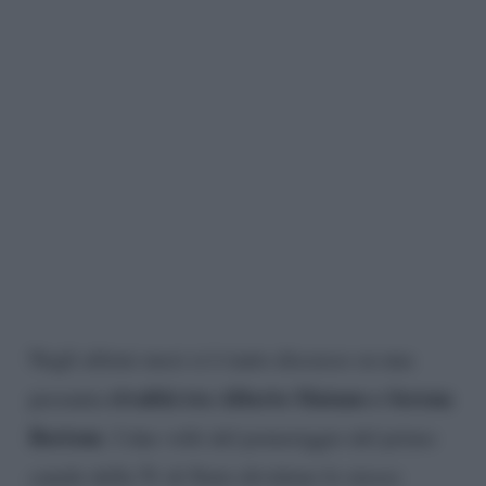
Negli ultimi mesi si è tanto discusso su una
rivalità tra Alberto Matano e Serena
presunta
Bortone
. I due volti del pomeriggio del primo
canale della Tv di Stato dividono lo stesso