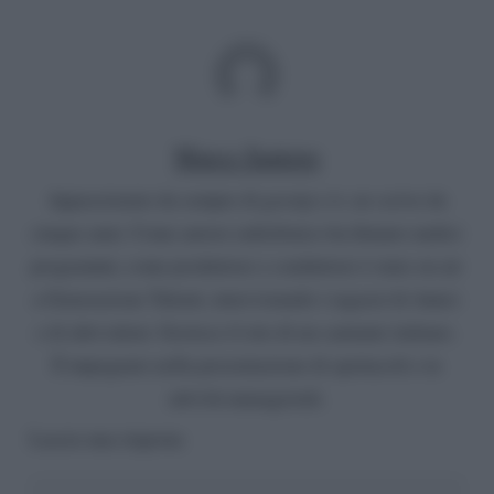
Marco Santoro
Appassionato da sempre di gossip e tv, ne scrive da
cinque anni. Come autore radiofonico ha firmato undici
programmi, come produttore e conduttore è stato on air
a Generazione Talenti, intervistando i ragazzi di Amici
e di altri talent. Gestisce il sito di un cantante italiano.
È impegnato nella presentazione di spettacoli e in
attività manageriali.
Lascia una risposta