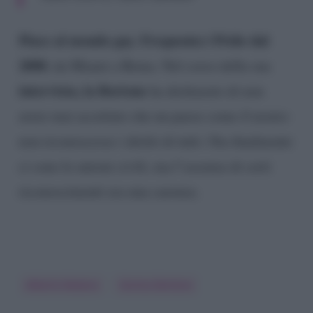
Piace al mondo gay. Frequenta i Pride dal
2000
, da Miami a Roma. Nel corso della sua
intervista, la Bortone
ha dichiarato di non
avere mai accettato che un paese come il nostro
non riconoscesse i diritti di tutti. Ora finalmente
ci sono le unioni civili, ma l’assenza di certi
riconoscimenti era una carenza.
Alberto Matano
Serena Bortone