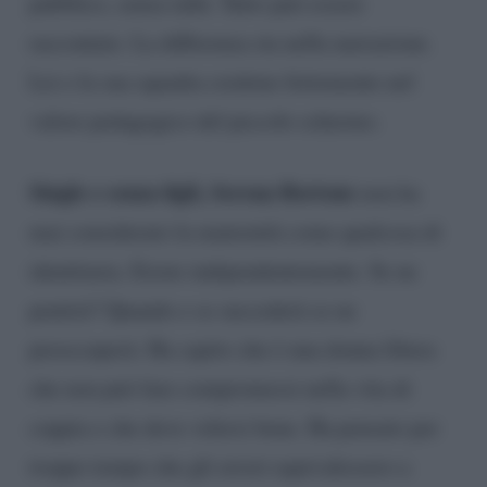
pubblico, senza tabù. Tutto può essere
raccontato. La differenza sta nella narrazione.
Lei e la sua squadra credono fortemente nel
valore pedagogico del piccolo schermo.
Single e senza figli, Serena Bortone
non ha
mai considerato la maternità come qualcosa di
identitaria. Esiste indipendentemente. Se ne
pentirà? Quando e se succederà se ne
preoccuperà. Ha capito che è una donna libera
che non può fare compromessi nella vita di
coppia e che deve volersi bene. Ha pensato per
troppo tempo che gli errori equivalessero a