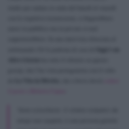
studio per andare in onda dal lunedì al venerdì
con le rispettive trasmissioni, si fingerebbero
amici in pubblico ma in privato si mal
sopporterebbero. In una intervista rilasciata al
Oggi è un
settimanale
Chi
la padrona di casa di
Altro Giorno
ha rotto il silenzio su questo
gossip, che l’ha vista protagonista con il volto
La Vita in Diretta
de
, che a breve dovrà
cedere
il posto a Roberta Capua
:
“Sono sciocchezze. Ci stiamo simpatici da
tempi non sospetti, è una persona gentile.