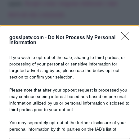
spam.
Scopri come vengono elaborati i dati
derivati dai commenti
.
gossipetv.com -
Do Not Process My Personal
Information
If you wish to opt-out of the sale, sharing to third parties, or
processing of your personal or sensitive information for
targeted advertising by us, please use the below opt-out
section to confirm your selection.
Please note that after your opt-out request is processed you
Gossip e TV è un sito di MASTE S.r.l.
may continue seeing interest-based ads based on personal
viale Luigi Majno n. 21 - 20129 Milano (MI)
information utilized by us or personal information disclosed to
P.Iva 10909580960
third parties prior to your opt-out.
You may separately opt-out of the further disclosure of your
personal information by third parties on the IAB’s list of
Categorie
downstream participants.