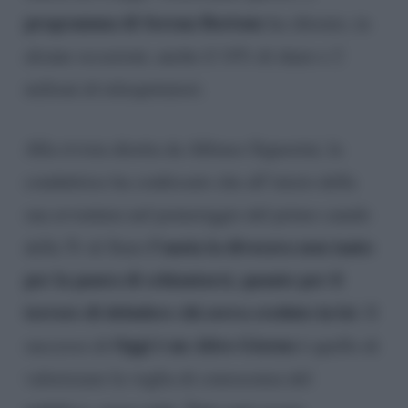
programma di Serena Bortone
ha sfiorato, in
alcune occasioni, anche il 14% di share e 2
milioni di telespettatori.
Alla rivista diretta da Alfonso Signorini, la
conduttrice ha confessato che all’inizio della
sua avventura nel pomeriggio del primo canale
l’ansia la divorava non tanto
della Tv di Stato
per la paura di schiantarsi, quanto per il
terrore di deludere chi aveva creduto in lei
. Il
Oggi è un Altro Giorno
successo di
è quello di
valorizzare la voglia di conoscenza del