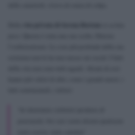
delle catastrofi, viveva di senza di colpa.
vita privata di Serena Bortone
Della
si sa ben
poco. Questa è stata una sua scelta. Detesta
l’esibizionismo. Le cose più profonde della sua
esistenza non le ha mai messe sui social. I fatti
della vita non sono tutti uguali. Alcuni di essi
hanno più valori di altri, come i grandi amori, i
lutti sentimentali, i dolori:
“Se diventano collettivi perdono di
preziosità. Poi così come diceva qualcuno
tutto scorre, tutto cambia”