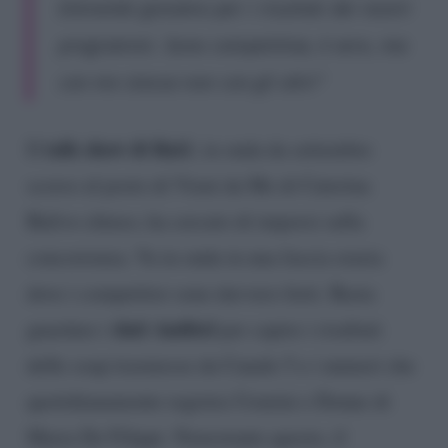
Entrambi gioiamo per i risultati dei nostri
programmi. Sono competitiva, è vero, ma
con me stessa non con gli altri”
talk show di Rai1
Il
, in onda da settembre
scorso al posto di Vieni da Me di Caterina
Balivo chiuso, ha cercato di imporsi sulla
concorrenza. Va in onda in una fascia oraria
dove i competitor sono davvero forti. Basta
dati Auditel
guardare i
per capire i risultati
delle soap trasmesse da Canale 5 e i numeri che
quotidianamente registra Uomini e Donne di
Maria De Filippi. Nonostante questo, il