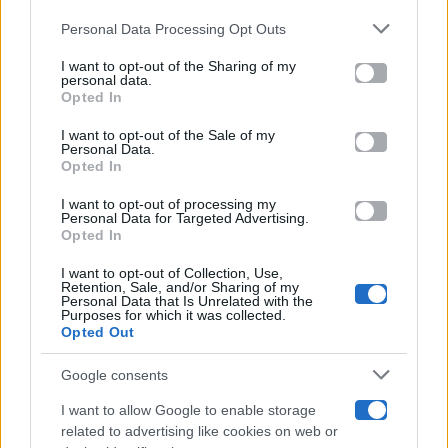
Gossip
Personal Data Processing Opt Outs
This information may also be disclosed by us to third parties
on the IAB’s List of Downstream Participants that may further
I want to opt-out of the Sharing of my
Televisione
disclose it to other third parties.
personal data.
Opted In
Please note that this website/app uses one or more Google
services and may gather and store information including but
I want to opt-out of the Sale of my
Programmi TV
Personal Data.
not limited to your visit or usage behaviour. You may click to
Opted In
grant or deny consent to Google and its third-party tags to
Amici
use your data for below specified purposes in below Google
I want to opt-out of processing my
consent section.
Personal Data for Targeted Advertising.
Opted In
Ballando Con Le Stelle
I want to opt-out of Collection, Use,
Retention, Sale, and/or Sharing of my
Grande Fratello
Personal Data that Is Unrelated with the
Purposes for which it was collected.
Opted Out
Isola Dei Famosi
Google consents
Pechino Express
I want to allow Google to enable storage
related to advertising like cookies on web or
Uomini E Donne