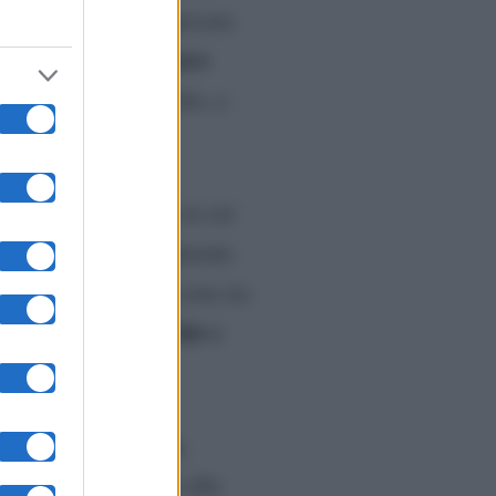
ndo di continuare a giocare.
50 euro
solo con uno da
ò, la ragazza ha scelto, a
oi.
Dopo un periodo in cui
re, si è tornati finalmente
ito, c’è chi pensa che non sia
finale
Tale e
ista della
di
50mila,
ti, quelli da
 riuscita ad arrivare alla