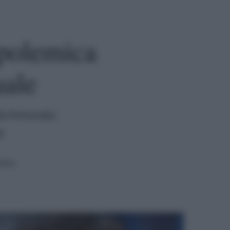
 polemica
uale
ta fortunata:
é
tura