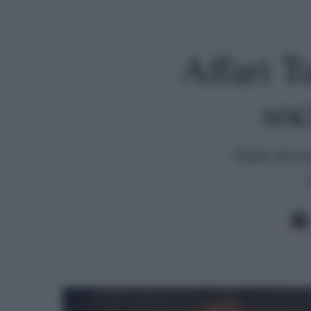
Affari T
soc
Dopo una ser
Premi invio per cercare o ESC per uscire