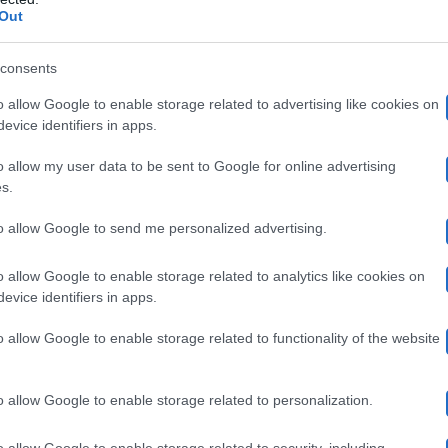
rifiutato sia questa generosa cifra sia il cambio, sceglie
Out
tinuato ad eliminare sempre più pacchi blu, rimanendo 
consents
50mila
e l’offerta fino a
euro. Anche in questo caso, per
o allow Google to enable storage related to advertising like cookies on
a.
evice identifiers in apps.
o allow my user data to be sent to Google for online advertising
Affari Tu
ro fortunata, come non si vedeva da giorni ad
s.
perdere
renti fossero destinati a
, oggi, venerdì 8 novemb
to allow Google to send me personalized advertising.
hi di maggior valore arrivati fino alla fine. A tal propos
o allow Google to enable storage related to analytics like cookies on
strategia
 una
del programma per creare aspettativa in v
evice identifiers in apps.
o allow Google to enable storage related to functionality of the website
Melissa
 della puntata,
ha pescato i pacchi più importan
o allow Google to enable storage related to personalization.
a euro
. Nonostante queste batoste, la pacchista veneta è
o allow Google to enable storage related to security, including