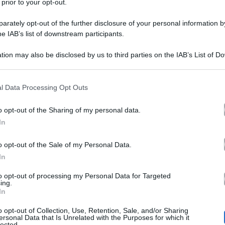
 prior to your opt-out.
rately opt-out of the further disclosure of your personal information by
he IAB’s list of downstream participants.
tion may also be disclosed by us to third parties on the IAB’s List of 
 that may further disclose it to other third parties.
 that this website/app uses one or more Google services and may gath
l Data Processing Opt Outs
ffari Tuoi
Melissa
di venerdì, 8 novembre, è stata
, pac
including but not limited to your visit or usage behaviour. You may click 
 to Google and its third-party tags to use your data for below specifi
Andrea
essa ha deciso di giocare insieme al papà
, che
o opt-out of the Sharing of my personal data.
ogle consent section.
In
nza a Roma per partecipare alla trasmissione. La parti
5 euro
nando come primo bacco i tanto ambiti
, regalando
o opt-out of the Sale of my Personal Data.
In
ha continuato a pescare sempre più pacchi blu, lasciand
to opt-out of processing my Personal Data for Targeted
ing.
In
o opt-out of Collection, Use, Retention, Sale, and/or Sharing
Dottore
enere, il
ha deciso di farle subito un’offerta i
ersonal Data that Is Unrelated with the Purposes for which it
lected.