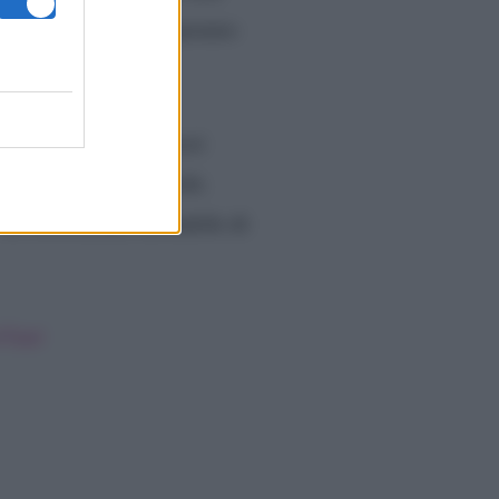
rto l’esatta metà del premio
a, che si sono commossi
correre ulteriori rischi.
ha rassicurata, dicendole di
iTuoi