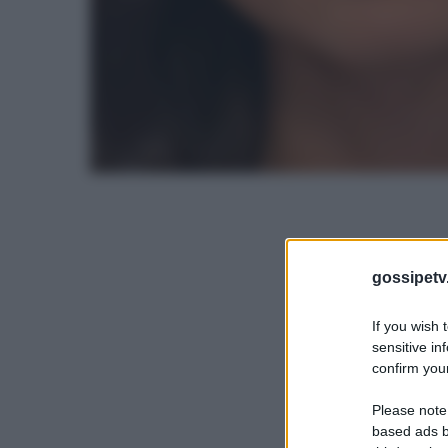
gossipetv
If you wish 
sensitive in
confirm your
Please note
based ads b