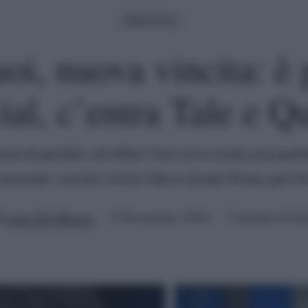
Televisione
uoi, nuova vincita: è
ial, c’entra Tale e Q
ie di perdite, ad Affari Tuoi va in onda una parti
secondo i social c'entra Tale e Quale Show, perch
Luna De Massis
8 Novembre 2024
3 minuti di let