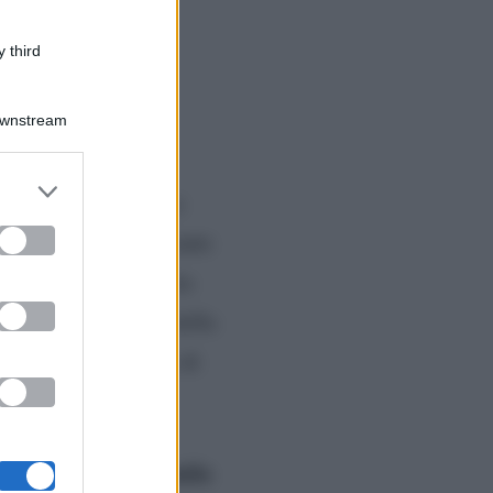
 third
Downstream
er and store
chista del Veneto. La
to grant or
ed purposes
 le è stato vicino durante
Melissa
ta di
è partita
 subito il biglietto della
o un tabellone pieno di
45mila
mportante, da ben