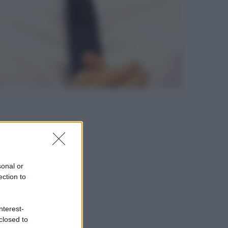
sonal or
ection to
nterest-
closed to