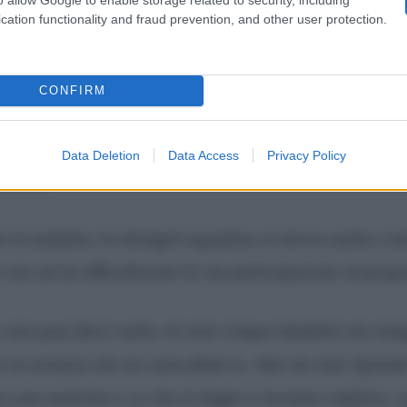
 prima di lei.
cation functionality and fraud prevention, and other user protection.
tati dei miei esami e lui lo ha detto al Paese e quindi an
CONFIRM
mi spezza il cuore. Me l’ha girata mia sorella Zaira. C’è
tà, la mamma sta morendo e non ce lo dice
”, la notizia 
Data Deletion
Data Access
Privacy Policy
Lanata
.
e la malattia, la showgirl argentina si ritrova anche a d
 con cui ha ufficializzato la sua partecipazione al pro
a, non puoi farci nulla. Ai miei cinque bambini sto ins
n la corazza che mi sono fatta io. Non ho mai “giocato
o una mamma e so che le bugie ti tornano indietro, 