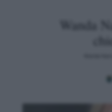
Wanda Nar
chi
Wanda Nara t
Premi invio per cercare o ESC per uscire