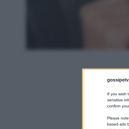
gossipetv
If you wish 
sensitive in
confirm your
Please note
based ads b