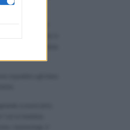
che ai miei figli. Nel
 uno dei miei figli che le
era stata data in Argentina
over rispondere agli hater,
gramma.
egnando a essere forti,
” con la malattia,
come i boomerang. Il