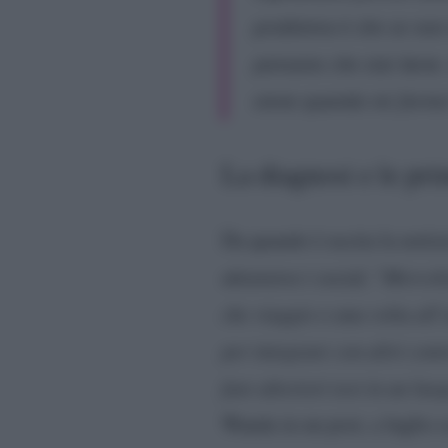
problema è che se non t
pensano che stai bene.
viene quando mi ferm
La diagnosi e le pri
Da quando è uscita la notiz
attraverso i social. “
Mercoled
che viaggio o una volta all’
per integrare con altri cont
fare ulteriori test in un lu
Wanda in un post, a luglio s