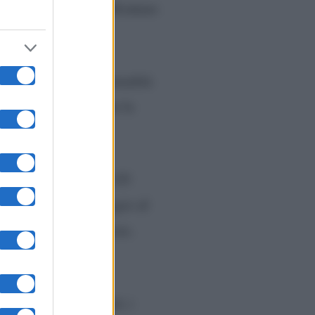
i sente pronta ad affrontare
 serio.
e un messaggio di normalità
atica fisica, cosa che la
so e non posso fare. Gli
per mandare un messaggio di
altare, fare le piroette.
a stampa e dei social, i