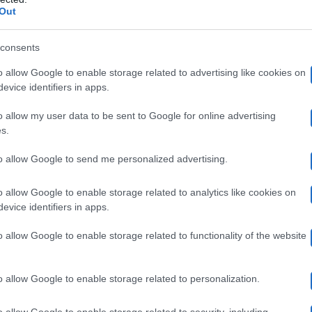
nte. Ora i bambini sono un po’ più grandi. Oggi Wanda s
Out
ima, invece, non avrebbe potuto gestire un impegno così
consents
o allow Google to enable storage related to advertising like cookies on
a ha raccontato di aver accettato anche per trasmetter
evice identifiers in apps.
dimostrarsi una combattente e mettersi alla prova con la f
o allow my user data to be sent to Google for online advertising
cologicamente.
s.
to allow Google to send me personalized advertising.
 vigila su di me da Buenos Aires e mi dice quel che pos
o allow Google to enable storage related to analytics like cookies on
, gli allenamenti, li posso sopportare. Sono qui anche 
evice identifiers in apps.
no che ho grinta, che non sto chiusa in casa, che posso s
o allow Google to enable storage related to functionality of the website
ma è invincibile
“.
o allow Google to enable storage related to personalization.
malattia
la scoperta della sua
e di come, per colpa dell
o allow Google to enable storage related to security, including