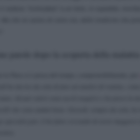
i vedono “inchiodata” a un letto, in ospedale, moribo
 Ma che ne sanno di come sto, delle medicine che pre
o
“.
me parole dopo la scoperta della malattia
ia la Nara si è presa del tempo, comprensibilmente, per
ì ho deciso da sola di fare un’analisi di routine, come 
anno. Alcuni valori sono usciti negativi e ho preso la d
rolli che sono andati bene. Giovedì, sempre da sola, ho 
ogo specializzato. L’ho fatto cercando di avere maggiori
corso.