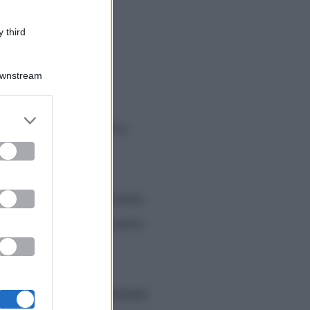
 third
Downstream
er and store
 a partire dal 21 ottobre,
to grant or
ed purposes
one.
ai confermata apertamente.
entato molto sia il marito
la a partecipare a Ballando