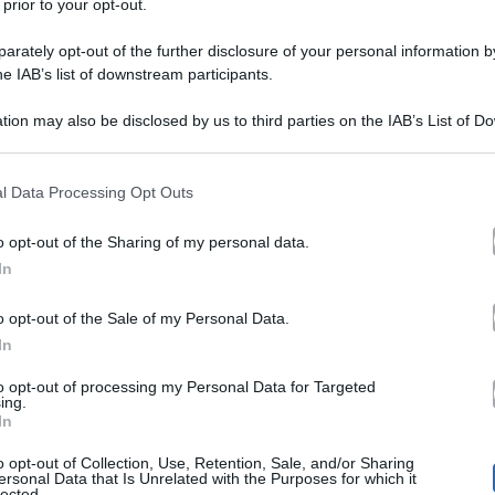
 prior to your opt-out.
rately opt-out of the further disclosure of your personal information by
he IAB’s list of downstream participants.
tion may also be disclosed by us to third parties on the IAB’s List of 
 that may further disclose it to other third parties.
 that this website/app uses one or more Google services and may gath
l Data Processing Opt Outs
Ballando con le stelle
tecipare alla nuova edizione di
,
including but not limited to your visit or usage behaviour. You may click 
 to Google and its third-party tags to use your data for below specifi
Pasquale La Rocca
llerino
, vincitore della scorsa edizi
o opt-out of the Sharing of my personal data.
ogle consent section.
In
la notizia che Wanda fosse malata di leucemia, cosa m
o opt-out of the Sale of my Personal Data.
In
erto che abbia un grave problema di salute che ha spav
to opt-out of processing my Personal Data for Targeted
che tutti i suoi familiari.
ing.
In
Milly Carlucci
anda ha detto sì:
è riuscita a convincer
o opt-out of Collection, Use, Retention, Sale, and/or Sharing
ersonal Data that Is Unrelated with the Purposes for which it
lected.