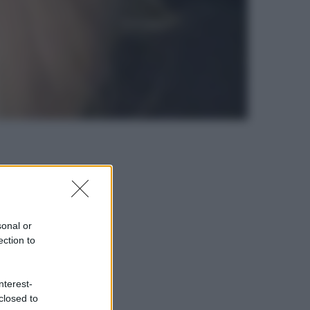
sonal or
ection to
nterest-
closed to