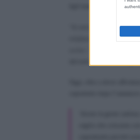
figli hanno avuto la diagnosi
authenti
“
Io non avevo ancora i risul
telefono ho questa chat che 
scrive: “Zia, dimmi la veri
Jorge 
dal noto giornalista
Oggi, oltre a dover affrontar
soprattutto dopo l’annuncio
“
Esiste la gente cattiv
voglio che crescano co
soprattutto perché son