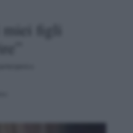
miei figli
ire”
arteciperà a
tura