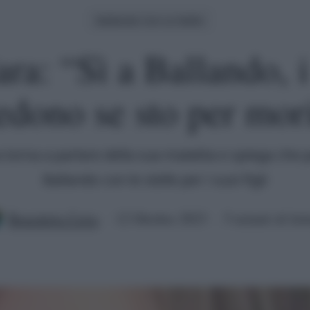
Ballando Con Le Stelle
a: “Sì a Ballando, i 
edono se sto per mor
orna a parlare della sua malattia e spiega che p
Ballando con le stelle per i suoi figli
Benedetta Certa
12 Ottobre 2023
5 minuti di let