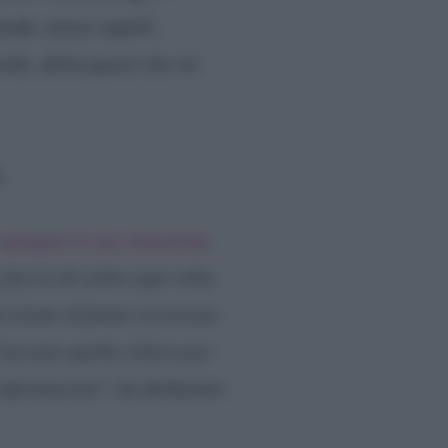
nda, senza capelli,
ndo, della paura che mi
spiegare la sua situazione
,
faccio di solito ogni volta
ecisione di farmi ricoverare
lasciato quella clinica per
 informazioni
“, ha dichiarato