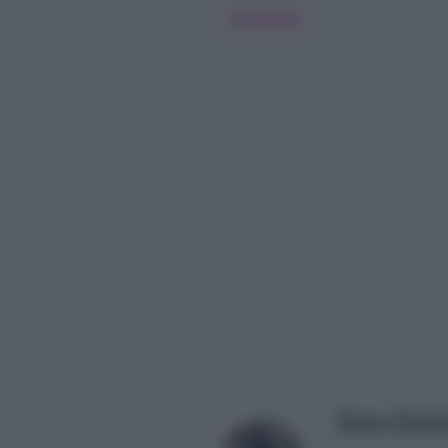
Vin Diesel
Dario Padal