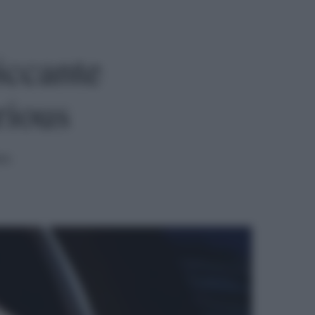
iccante
rious
ra