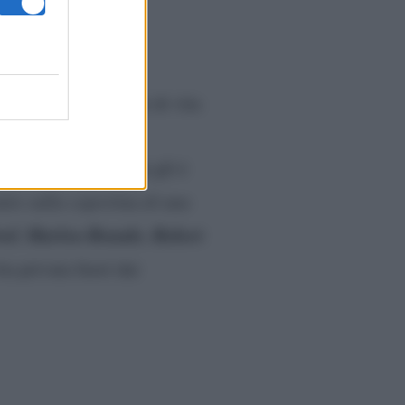
nd Furious
 mai annunciato
a causa del suo stile di vita
ivacy non implica
ca a New York a Vin gli è
tto sulla copertina di una
ord
Marlon Brando
Robert
,
,
a privata fuori dai