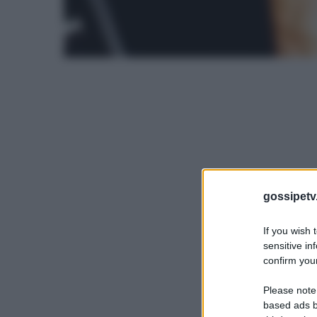
gossipetv
If you wish 
sensitive in
confirm your
Please note
based ads b