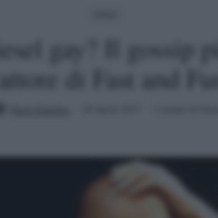
Gossip
esel gay? Il gossip p
’attore di Fast and Fu
Dario Padalino
28 Aprile 2017
2 minuti di lettu