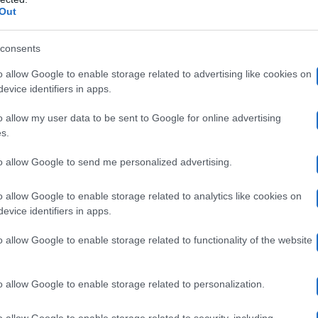
Out
ie Jimenez come una copertura
consents
o allow Google to enable storage related to advertising like cookies on
diverse donne nella sua vita prima di conoscere la su
evice identifiers in apps.
tengono che Vin Diesel e la sua ragazza di lunga durat
o allow my user data to be sent to Google for online advertising
s.
ealtà di una copertura per l’interprete. I due però sono f
Hania Riley
Vincent Sinclair
Pauline
to allow Google to send me personalized advertising.
igli insieme,
,
e
.
indi la notizia di Vin Diesel gay può essere considerat
o allow Google to enable storage related to analytics like cookies on
evice identifiers in apps.
 ai genitori, quindi il vero problema è che Vin e Palo
no tenere le mani lontane l’uno dall’altra. In definitiv
o allow Google to enable storage related to functionality of the website
o allow Google to enable storage related to personalization.
o allow Google to enable storage related to security, including