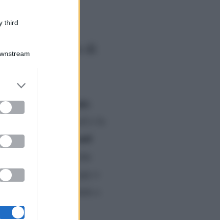
 third
rità sull’attore di
Downstream
er and store
to grant or
Vin Diesel
gay.
 che
sia
ed purposes
 le proteste di Diesel e la
Fast and
protagonista di
o acceso. Ci sono anche
gatorio se l’attore è gay o
na del cinema mondiale e