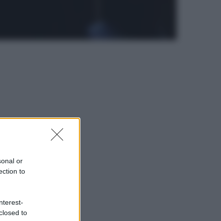
sonal or
ection to
nterest-
closed to