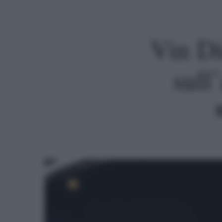
Vin Di
sull
Premi invio per cercare o ESC per uscire