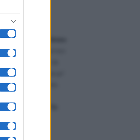
Paloma
a attuale compagna
a Paloma non siano davvero
elicemente innamorati da
 Tre figli sembrano un po’
a una bufala. I bambini,
ma siano davvero
Vin
a possiamo dire che