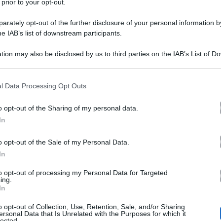
 prior to your opt-out.
rately opt-out of the further disclosure of your personal information by
he IAB’s list of downstream participants.
Vin Diesel gay? Tutta la ve
tion may also be disclosed by us to third parties on the IAB’s List of 
 that may further disclose it to other third parties.
Fast and Furious
 that this website/app uses one or more Google services and may gath
l Data Processing Opt Outs
including but not limited to your visit or usage behaviour. You may click 
Da qualche tempo ormai gira voce
 to Google and its third-party tags to use your data for below specifi
o opt-out of the Sharing of my personal data.
ogle consent section.
Qualunque sia la ragione, nonostante
In
chiara storia personale, l’eros del 
o opt-out of the Sale of my Personal Data.
Furious
In
è rimasto sotto un dibattit
diversi siti web dedicati all’interro
to opt-out of processing my Personal Data for Targeted
ing.
In
no una risposta a questa domanda. Vin Diesel è un’ico
o opt-out of Collection, Use, Retention, Sale, and/or Sharing
ore scaturisce una grande curiosità.
ersonal Data that Is Unrelated with the Purposes for which it
lected.