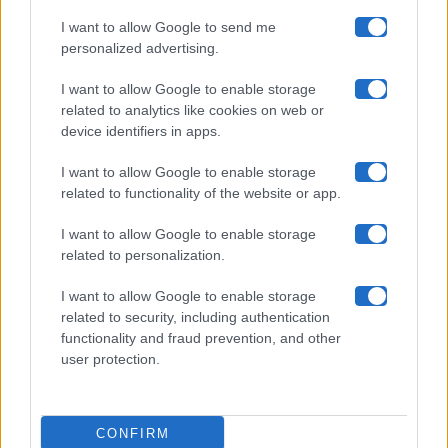
I want to allow Google to send me
Chi siamo
personalized advertising.
Collabora con noi
I want to allow Google to enable storage
related to analytics like cookies on web or
device identifiers in apps.
Contatti
I want to allow Google to enable storage
Privacy Policy
related to functionality of the website or app.
Cookie Policy
I want to allow Google to enable storage
related to personalization.
Pubblicità
I want to allow Google to enable storage
related to security, including authentication
functionality and fraud prevention, and other
user protection.
© 2026 Gossip e Tv. email:
redazione@gossipetv.com
-
Preferenze Privacy
- Riproduzione riservata - Photo
CONFIRM
Credits: Le immagini presenti in questo sito sono di