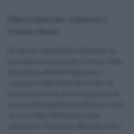
Fabio Colloricchio: il percorso a
Uomini e Donne
Per quel che riguarda Fabio Colloricchio, ha
partecipato per la prima volta a Uomini e Done
nella stagione 2014/2015 figurando tra i
corteggiatori della tronista Teresa Cilia. Al
termine del percorso, però, la donna non lo ha
scelto, preferendogli Salvatore Di Carlo. L’anno
successivo Maria De Filippi ha voluto
‘promuovere’ Colloricchio, offrendogli il che è