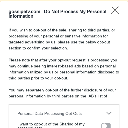
gossipetv.com -
Do Not Process My Personal
Information
If you wish to opt-out of the sale, sharing to third parties, or
processing of your personal or sensitive information for
targeted advertising by us, please use the below opt-out
section to confirm your selection.
Please note that after your opt-out request is processed you
Gossip e TV è un sito di MASTE S.r.l.
may continue seeing interest-based ads based on personal
viale Luigi Majno n. 21 - 20129 Milano (MI)
information utilized by us or personal information disclosed to
P.Iva 10909580960
third parties prior to your opt-out.
You may separately opt-out of the further disclosure of your
personal information by third parties on the IAB’s list of
Categorie
downstream participants.
Gossip
Personal Data Processing Opt Outs
This information may also be disclosed by us to third parties
on the IAB’s List of Downstream Participants that may further
I want to opt-out of the Sharing of my
Televisione
disclose it to other third parties.