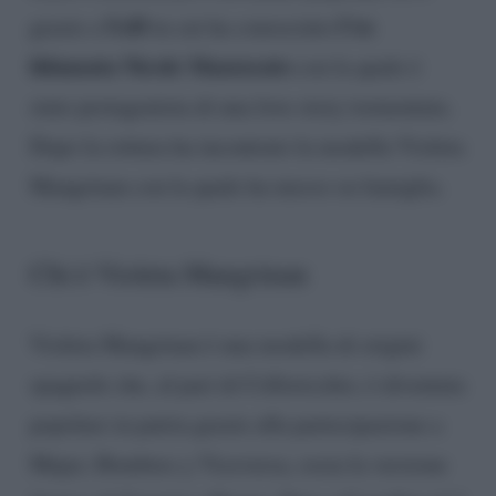
UeD
l’ex
grazie a
in cui ha conosciuto
fidanzata Nicole Mazzocato
con la quale è
stato protagonista di una love story tormentata.
Dopo la rottura ha incontrato la modella Violeta
Mangrinan con la quale ha messo su famiglia.
Chi è Violeta Mangrinan
Violeta Mangrinan è una modella di origini
spagnole che, al pari di Colloricchio, è diventata
popolare in patria grazie alla partecipazione a
Mujer, Hombres y Viceversa, ossia la versione