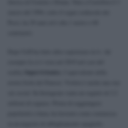
iberica di Uomini e Donne. Nata a Castellon il 3
marzo del 1994, sotto il segno zodiacale dei
Pesci, ha 29 anni ed è alta 1 metro e 68
centimetri.
Dopo UeD ha fatto altre esperienze in tv. Ad
esempio la si è vista nel 2019 nel cast del
Supervivientes
reality
, l’equivalente della
nostra Isola dei Famosi. Violeta è anche una star
sui social. Su Instagram vanta un seguito di 2.2
milioni di seguaci. Prima di raggiungere
popolarità e fama, ha lavorato come commessa
in un negozio di abbigliamento spagnolo.