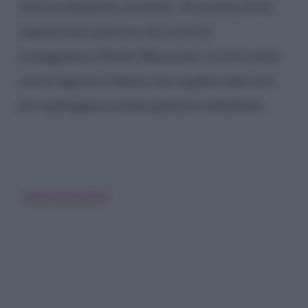
stato prontamente accettato. Al termine di un
seguitissimo percorso, ha scelto la
corteggiatrice Nicole Mazzocato. La love story
con la ragazza è durata circa quattro anni ed è
poi naufragata in modo piuttosto turbolento.
Fabio Colloricchio