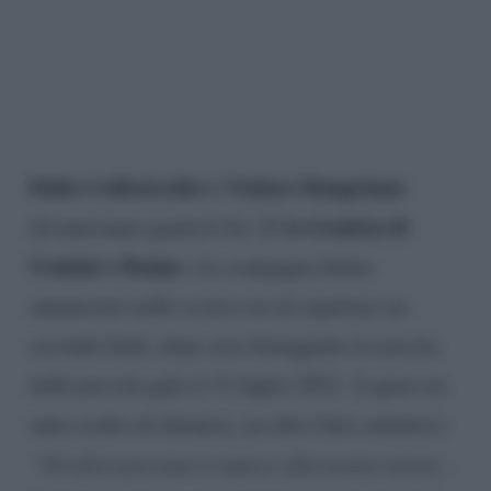
Fabio Colloricchio e Violeta Mangrinan
L’ex tronista di
diventeranno genitori bis.
Uomini e Donne
e la compagna hanno
annunciato nelle scorse ore di aspettare un
secondo bebè, dopo aver festeggiato la nascita
della piccola gala il 31 luglio 2022. A quasi un
anno esatto di distanza, un altro lieto annuncio.
“Un’altra persona si unisce alla nostra storia…