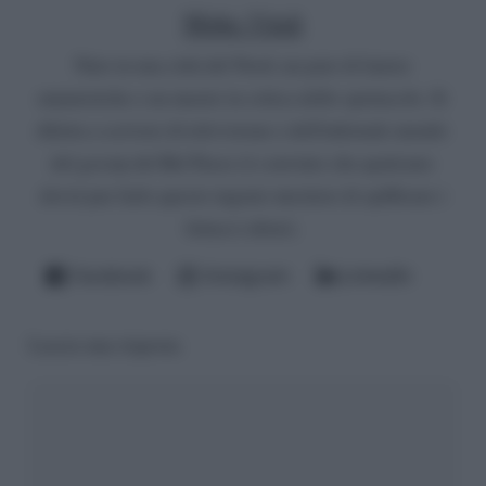
Mirko Vitali
Nato in una città del Nord, un paio di lauree
umanistiche e un master in critica dello spettacolo. Si
diletta a scrivere di televisione e dell'infernale mondo
del gossip del Bel Paese (è convinto che qualcuno
dovrà pur farlo questo ingrato mestiere di spifferare i
fattacci altrui).
Facebook
Instagram
LinkedIn
Lascia una risposta