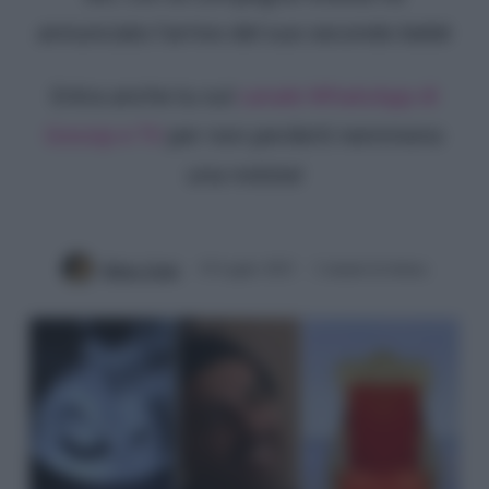
annunciato l'arrivo del suo secondo bebè
Entra anche tu sul
canale WhatsApp di
Gossip e TV
per non perderti nemmeno
una notizia!
Mirko Vitali
19 Luglio 2023
2 minuti di lettura