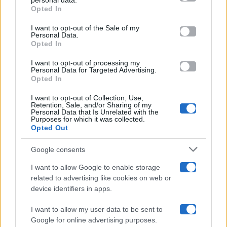
personal data.
Opted In
Please note that this website/app uses one or more Google
services and may gather and store information including but
I want to opt-out of the Sale of my
Programmi TV
Personal Data.
not limited to your visit or usage behaviour. You may click to
Opted In
grant or deny consent to Google and its third-party tags to
Amici
use your data for below specified purposes in below Google
I want to opt-out of processing my
consent section.
Personal Data for Targeted Advertising.
Opted In
Ballando Con Le Stelle
I want to opt-out of Collection, Use,
Retention, Sale, and/or Sharing of my
Grande Fratello
Personal Data that Is Unrelated with the
Purposes for which it was collected.
Opted Out
Isola Dei Famosi
Google consents
Pechino Express
I want to allow Google to enable storage
related to advertising like cookies on web or
Uomini E Donne
device identifiers in apps.
I want to allow my user data to be sent to
Google for online advertising purposes.
Maste S.r.l.