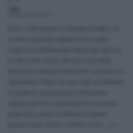
Giulia
23 Luglio 2017 alle 20:12
Come si può pensare a concepire un figlio con
un altro uomo,dopo appena un mese dalla
rottura di un fidanzamento durato due anni con
un altro uomo ancora. Davvero, è possibile
dimenticare emozioni,sentimenti e persone così
rapidamente? Giuro che non voglio nè offendere
nè giudicare questa giovane e felicissima
mamma,anzi sono contenta per lei ma non ho
potuto fare a meno di riflettere su quanto
possano essere diversi i modi di vivere … la