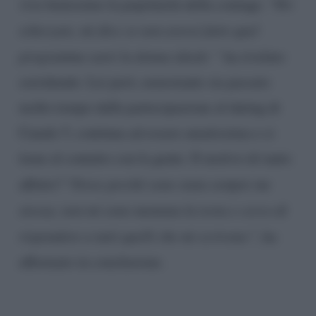
vive benissimo la popolarità della coniuge. “
Per
scherzare, mi dice se non avessi fatto quel
programma sarei la donna ideale ”
ha rivelato
sorridendo. Lei però, nonostante sia passato
molto tempo dalla partecipazione al dating di
Canale 5, continua ad essere amatissima e ci
tiene al contatto con la gente. Il motivo di tanto
affetto? “
Forse perché sono stata sempre me
stessa; non mi sono montata la testa e cerco di
rispondere a tutti quelli che mi scrivono”
, ha
affermato in conclusione.