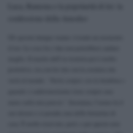
Luca, Ramona e la popolarità di lei: la
confessione della Amodeo
Gli sposini dunque stanno vivendo un momento
d’oro. Le cose fra i due non potrebbero andare
meglio. Il marito dell’ex tronista poi è molto
protettivo, sia con lei che con la creatura che
verrà al mondo.
“Parla sempre con la bambina e
quando ci addormentiamo tiene sempre una
mano sulla mia pancia”.
Insomma, l’uomo fa il
suo dovere e si prende cura delle femmine di
casa. È molto riservato, però, e per questo non