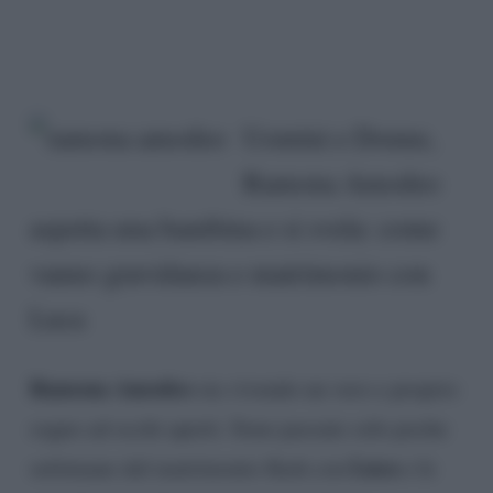
Uomini e Donne,
Ramona Amodeo
aspetta una bambina e si svela: come
vanno gravidanza e matrimonio con
Luca
Ramona Amodeo
sta vivendo un vero e proprio
sogno ad occhi aperti. Sono passate solo poche
Luca
settimane dal matrimonio flash con
e le