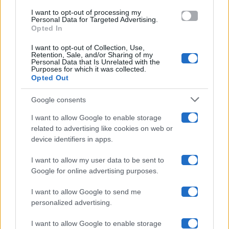
Amici
use your data for below specified purposes in below Google
I want to opt-out of processing my
consent section.
Personal Data for Targeted Advertising.
Opted In
Ballando Con Le Stelle
I want to opt-out of Collection, Use,
Retention, Sale, and/or Sharing of my
Grande Fratello
Personal Data that Is Unrelated with the
Purposes for which it was collected.
Opted Out
Isola Dei Famosi
Google consents
Pechino Express
I want to allow Google to enable storage
related to advertising like cookies on web or
Uomini E Donne
device identifiers in apps.
I want to allow my user data to be sent to
Google for online advertising purposes.
Maste S.r.l.
I want to allow Google to send me
Chi siamo
personalized advertising.
Collabora con noi
I want to allow Google to enable storage