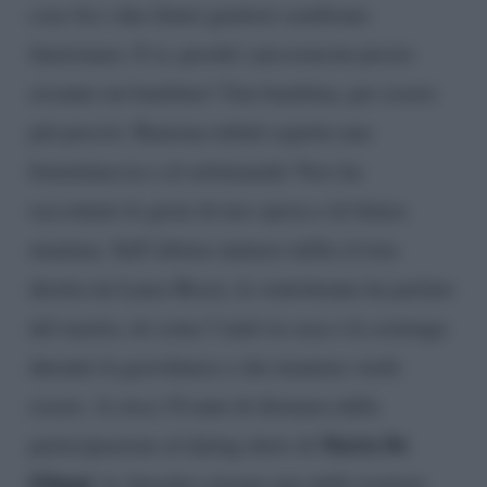
cose fra i due futuri genitori sembrano
funzionare. E sì, perché i piccioncini presto
avranno un bambino! Una bambina, per essere
più precisi: Ramona infatti aspetta una
femminuccia e al settimanale Vero ha
raccontato le gioie di neo-sposa e di futura
mamma. Sull’ultimo numero della rivista
diretta da Laura Bozzi, la ventottenne ha parlato
del marito, di come l’aiuti in casa e la sostenga
durante la gravidanza e che mamma vuole
essere. A circa 10 anni di distanza dalla
Maria De
partecipazione al dating show di
Filippi
, la Amodeo rimane una delle troniste