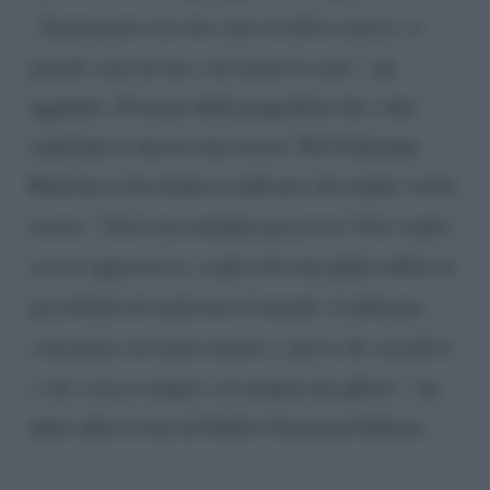
“Soprattutto ora che sono in dolce attesa, si
prende cura di me e mi aiuta in casa”
, ha
aggiunto. Il nome della pargoletta che i due
aspettano è ancora top secret. Nel frattempo
Ramona ci ha tenuto a indicare che madre vuole
essere. “
Sarò una mamma pazzesca! Non voglio
essere apprensiva, voglio che mia figlia abbia la
possibilità di esplorare il mondo. L’abbiamo
concepita con tanto amore e spero che sia felice
e che cresca sempre circondata da affetto”
, ha
detto alla rivista di Giulio Veneziani Editore.