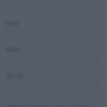
Nome
*
Email
*
Sito web
Registra il mio nome, email e sito web su