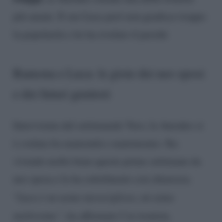
più amate. Il suo Luca però non gradisce troppo
la popolarità e lei ha rivelato il perché.
Ramona e Luca: le gioie dei neo sposi
e dei futuri genitori
Intervistata dal settimanale Vero, la Amodeo si
è svelata fra maternità e matrimonio. Sta
vivendo molto bene queste prime settimane da
neo sposa e lo ha sottolineato con chiarezza.
“
Luca è un uomo meraviglioso, mi aiuta
moltissimo”
, ha affermato l’ex tronista.