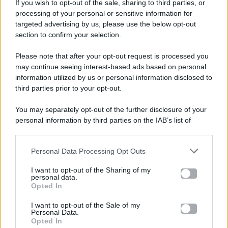
If you wish to opt-out of the sale, sharing to third parties, or
processing of your personal or sensitive information for
targeted advertising by us, please use the below opt-out
section to confirm your selection.
Please note that after your opt-out request is processed you
Gossip e TV è un sito di MASTE S.r.l.
may continue seeing interest-based ads based on personal
viale Luigi Majno n. 21 - 20129 Milano (MI)
information utilized by us or personal information disclosed to
P.Iva 10909580960
third parties prior to your opt-out.
You may separately opt-out of the further disclosure of your
personal information by third parties on the IAB’s list of
Categorie
downstream participants.
Gossip
Personal Data Processing Opt Outs
This information may also be disclosed by us to third parties
on the IAB’s List of Downstream Participants that may further
I want to opt-out of the Sharing of my
Televisione
disclose it to other third parties.
personal data.
Opted In
Please note that this website/app uses one or more Google
services and may gather and store information including but
I want to opt-out of the Sale of my
Programmi TV
Personal Data.
not limited to your visit or usage behaviour. You may click to
Opted In
grant or deny consent to Google and its third-party tags to