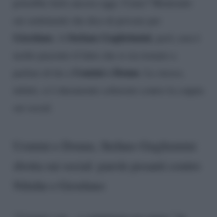
potrebbe farlo ancora oggi. Come? Mentendo
sui sentimenti che dice di provare per
Giordano
Stefano Guglielmini
. A
, però, non è
molto piaciuto il fatto che si sia tornato a
Uomini e Donne
parlare di lui a
. Lo stesso,
infatti, si è duramente schierato contro la coppia
sui social.
Uomini e Donne, Stefano Gugliemini
sbotta sui social: parole pesanti contro
Nilufar e Giordano
“
Cornuti e pu….e camminano per mano”
ha