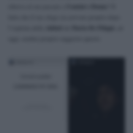
Uomini e Donne
riferiva al suo passato a
? Il
fatto che il suo sfogo sia arrivato proprio dopo
Addati
Maria De Filippi
l’ospitata della
da
, ad
oggi, sembra proprio suggerire questo.