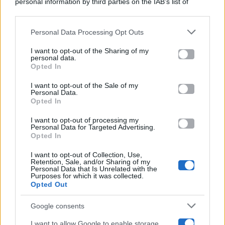
personal information by third parties on the IAB’s list of
Categorie
downstream participants.
Gossip
Personal Data Processing Opt Outs
This information may also be disclosed by us to third parties
on the IAB’s List of Downstream Participants that may further
I want to opt-out of the Sharing of my
Televisione
disclose it to other third parties.
personal data.
Opted In
Please note that this website/app uses one or more Google
services and may gather and store information including but
I want to opt-out of the Sale of my
Programmi TV
Personal Data.
not limited to your visit or usage behaviour. You may click to
Opted In
grant or deny consent to Google and its third-party tags to
use your data for below specified purposes in below Google
Amici
I want to opt-out of processing my
consent section.
Personal Data for Targeted Advertising.
Opted In
Ballando Con Le Stelle
I want to opt-out of Collection, Use,
Retention, Sale, and/or Sharing of my
Grande Fratello
Personal Data that Is Unrelated with the
Purposes for which it was collected.
Opted Out
Isola Dei Famosi
Google consents
Pechino Express
I want to allow Google to enable storage