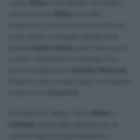
Stefano
a galla.
, nello specifico, ha rivelato a
Nilufar
tutti di aver visto
fuori dalla
trasmissione e di essersi messo d’accordo con
lei per andarla a corteggiare. Quando lui ha
Uomini e Donne
lasciato
, però, il loro accordo
è saltato e lei ha deciso di continuare il suo
Giordano Mazzocchi
percorso scegliendo poi
.
Di questo, come accennato sopra, se ne è parlato
Trono Over
di nuovo ieri al
.
Nilufar
In trasmissione, difatti, c’erano
e
Giordano,
invitati dalla conduttrice per un
confronto dopo la loro partecipazione a