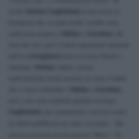
Stefano Guglielmini
scritto
in una storia su
Instagram che, secondo molti, sarebbe stata
Nilufar
Giordano.
indirizzata proprio a
e
Ad
onor del vero, però, il detto napoletano riportato
corteggiatore
dall’ex
poteva essere riferito a
Stefano
chiunque.
, infatti, non ha
esplicitamente tirano nessuno in causa. I dubbi
Nilufar
Giordano
che si stesse riferendo a
e
,
però, sono stati confutati qualche ora dopo.
Guglielmini
, pur continuando a non fare nomi,
ha infatti pubblicato un video scrivendo:
“Ma
ancora a pensare al mio passato? Basta”
. Si