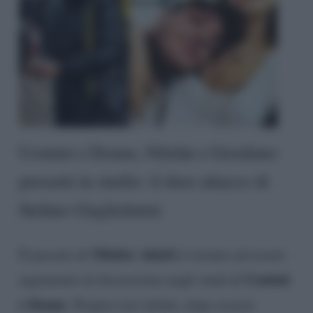
Uomini e Donne, Nilufar e Giordano
presenti in studio: il duro attacco di
Stefano Guglielmini
Nilufar
Adatti
Il passato di
è tornato ad essere
Uomini
argomento di discussione negli studi di
e Donne
. Proprio ieri infatti, dopo essersi