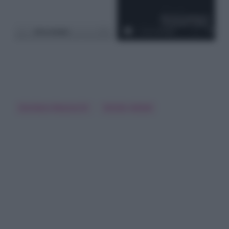
Giordano Mazzocchi
Nilufar Addati