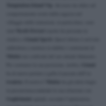
Temptation Island Vip
. Ad avere da ridire sul
comportamento avuto dalla ragazza nel
villaggio delle tentazioni, in particolare, sono
Nicolò Ferrari
stati
(anche lui presente in
Gianni Sperti
studio) e
. Quest’ultimo è arrivato
addirittura a mettere in dubbio i sentimenti di
Nilufar
nei confronti del suo attuale fidanzato.
Gianni
Per sostenere la sua posizione, inoltre,
ha di nuovo portato a galla il passato dell’ex
tronista
Nilufar
. Il motivo?
ha già detto bugie
in passato(nascondendo la sua relazione con
Guglielmini
) quindi, secondo l’opinionista,