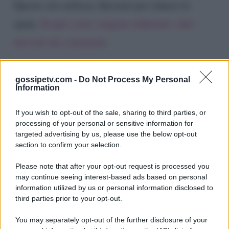
Questo sito utilizza Akismet per ridurre lo
spam.
Scopri come vengono elaborati i dati
derivati dai commenti
.
gossipetv.com -
Do Not Process My Personal
Information
If you wish to opt-out of the sale, sharing to third parties, or
processing of your personal or sensitive information for
targeted advertising by us, please use the below opt-out
section to confirm your selection.
Please note that after your opt-out request is processed you
Gossip e TV è un sito di MASTE S.r.l.
may continue seeing interest-based ads based on personal
viale Luigi Majno n. 21 - 20129 Milano (MI)
information utilized by us or personal information disclosed to
third parties prior to your opt-out.
P.Iva 10909580960
You may separately opt-out of the further disclosure of your