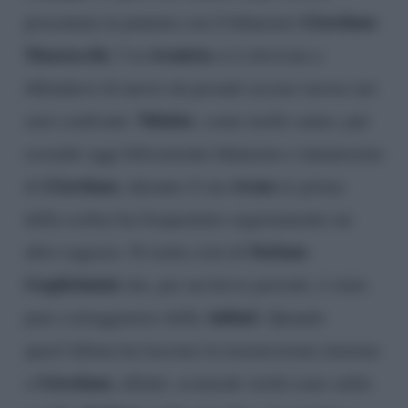
Giordano
presentata in puntata con il fidanzato
Mazzocchi
tronista
, l’ex
si è ritrovata a
difendersi di nuovo da pesanti accuse mosse nei
Nilufar
suoi confronti.
, come molti sanno, pur
essendo oggi felicemente fidanzata e innamorata
Giordano
trono
di
, durante il suo
(e prima
della scelta) ha frequentato segretamente un
Stefano
altro ragazzo. Si tratta cioè di
Guglielmini
che, per un breve periodo, è stato
Addati
pure corteggiatore della
. Quando
quest’ultima ha lasciato la trasmissione insieme
Giordano
a
, difatti, scomode verità sono salite