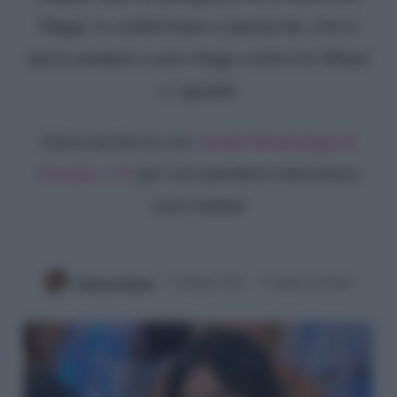
Filippi. A confermare ci pensa lei, che si
lascia andare a uno sfogo contro le offese
e i giudizi
Entra anche tu sul
canale WhatsApp di
Gossip e TV
per non perderti nemmeno
una notizia!
Rebecca Megna
9 Giugno 2021
4 minuti di lettura