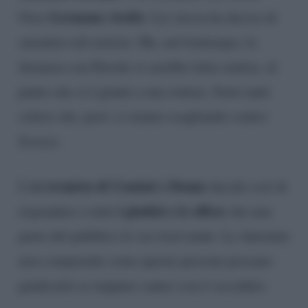
Germano Avolio
Over
. Lei stessa ha deciso di
smentire tali notizie. Ma, nel frattempo, la
distanza con Davide si sarebbe fatta sentire, al
punto che si è giunti a una rottura. Sono tanti
coloro che, però, si stanno scagliando contro
Jessica.
ex tronista di Uomini e Donne
L’
decide così di
i giudizi e le offese
rispondere a tutti
che una
parte del pubblico le sta riservando. La Antonini
non comprende come queste persone possano
giudicarla se neppure sanno cosa è accaduto.