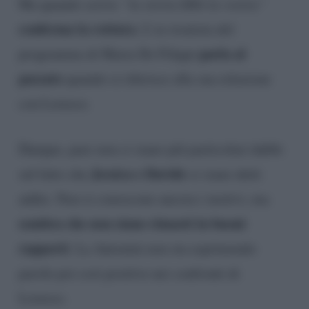
Ma quando scrive
“la storia ERA la vostra”
conferma la rottura
. L’ex tronista del
parla al
programma di Maria De Filippi
passato
quando si riferisce alla sua relazione
con Lorusso.
Dunque, pare non ci siano più particolari dubbi
Jessica e Davide
sul fatto che
si siano detti
addio. Non si conoscono ancora i motivi, ma
sembra che non siano rimasti in buoni
rapporti
. La Antonini non sta esprimendo
parole poi così positive nei confronti di
Lorusso.