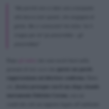
“Ma perché non vi date una sciacquata
alla bocca tutti quanti, che vergogna di
gente. Ma ci conoscete? Ho letto: ‘lui è
troppo per lei’ (je piacerebbe – gli
piacerebbe)”
Dopo
gli indizi
che sono usciti fuori nella
queste sue parole
giornata di ieri, ecco che
rappresentano un’ulteriore conferma
. Detto
Jessica prosegue con il suo sfogo citando
ciò,
nuovamente Fabrizio Corona
, con cui
condivide solo un rapporto legato all’ambiente