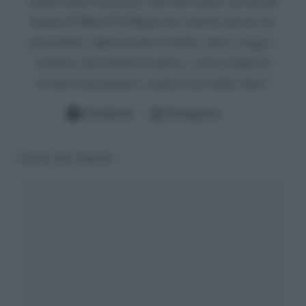
settore legato al gossip e alla televisione. Da fan del
mondo di Maria De Filippi non si perde mai un suo
programma. Appassionata di moda, calcio, viaggi e
scrittura, ama mettersi in gioco e cerca sempre di
trovare il lato positivo, anche in un reality show!
Facebook
Instagram
Lascia una risposta