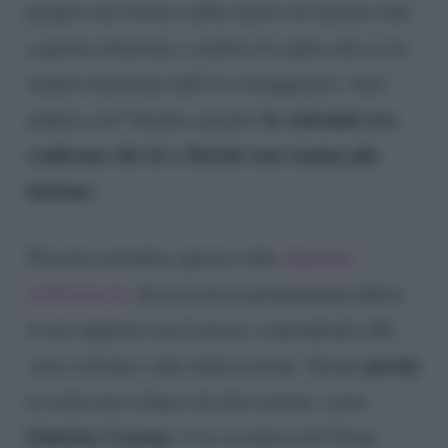
proprio che Jessica abbia deciso di mettere fine
a questa relazione e sembra di capire che si sia
sentita trascurata dall’ex corteggiatore. Sarà
la Antonini ora
andata così? Intanto, proprio
conferma che lei e Davide non stanno più
insieme
.
Nessuna smentita, questa volta.
Qualche
settimana fa
, Jessica aveva prontamente difeso
il suo rapporto con Lorusso, rispondendo alle
gossip
varie critiche e alle indiscrezioni. Alcuni
la vedevano a fianco di altri uomini, come
Fabrizio Corona
e l’ex cavaliere del Trono