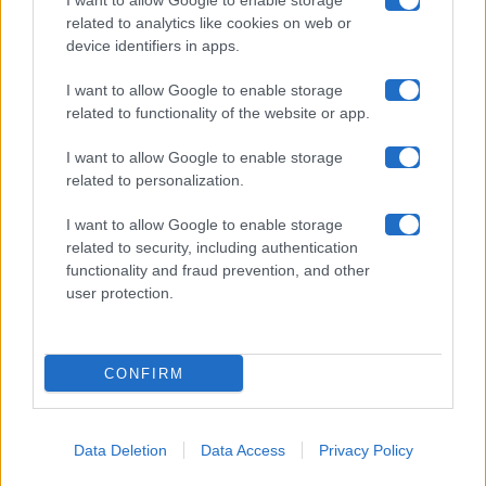
I want to allow Google to enable storage
related to analytics like cookies on web or
device identifiers in apps.
Contatti
I want to allow Google to enable storage
Privacy Policy
related to functionality of the website or app.
Cookie Policy
I want to allow Google to enable storage
related to personalization.
Pubblicità
I want to allow Google to enable storage
related to security, including authentication
functionality and fraud prevention, and other
user protection.
© 2026 Gossip e Tv. email:
redazione@gossipetv.com
-
Preferenze Privacy
- Riproduzione riservata - Photo
CONFIRM
Credits: Le immagini presenti in questo sito sono di
proprietà di Maste Srl
Data Deletion
Data Access
Privacy Policy
x-
facebook
instagram
twitter