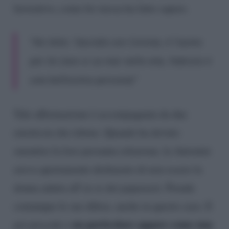
lavorativo, come lei stessa ha fatto sapere.
“Ho letto: ‘lasciala con Corona, è l’uomo
per lei (non si sa mai nella vita, Fabrizio è
una bellissima persona)”
Tale affermazione è accompagnata da due
emoticon che ridono. Quando ha dovuto
smentire la loro presunta relazione, la Antonini
aveva apertamente dichiarato di non essere la
donna adatta all’ex re dei paparazzi. Prende
comunque le sue difese, anche in questo caso. E
un particolare appare come una
poi procede e