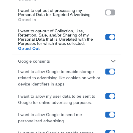
grant or deny consent to Google and its third-party tags to
use your data for below specified purposes in below Google
Amici
I want to opt-out of processing my
consent section.
Personal Data for Targeted Advertising.
Opted In
Ballando Con Le Stelle
I want to opt-out of Collection, Use,
Retention, Sale, and/or Sharing of my
Grande Fratello
Personal Data that Is Unrelated with the
Purposes for which it was collected.
Opted Out
Isola Dei Famosi
Google consents
Pechino Express
I want to allow Google to enable storage
related to advertising like cookies on web or
Uomini E Donne
device identifiers in apps.
I want to allow my user data to be sent to
Google for online advertising purposes.
Maste S.r.l.
I want to allow Google to send me
Chi siamo
personalized advertising.
Collabora con noi