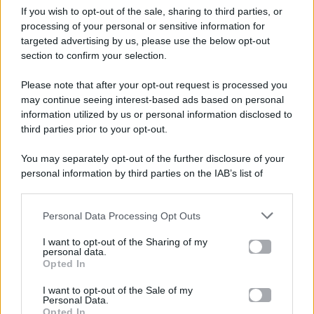
If you wish to opt-out of the sale, sharing to third parties, or
processing of your personal or sensitive information for
targeted advertising by us, please use the below opt-out
section to confirm your selection.
Please note that after your opt-out request is processed you
Gossip e TV è un sito di MASTE S.r.l.
may continue seeing interest-based ads based on personal
viale Luigi Majno n. 21 - 20129 Milano (MI)
information utilized by us or personal information disclosed to
third parties prior to your opt-out.
P.Iva 10909580960
You may separately opt-out of the further disclosure of your
personal information by third parties on the IAB’s list of
Categorie
downstream participants.
Gossip
Personal Data Processing Opt Outs
This information may also be disclosed by us to third parties
on the IAB’s List of Downstream Participants that may further
I want to opt-out of the Sharing of my
Televisione
disclose it to other third parties.
personal data.
Opted In
Please note that this website/app uses one or more Google
services and may gather and store information including but
I want to opt-out of the Sale of my
Programmi TV
Personal Data.
not limited to your visit or usage behaviour. You may click to
Opted In