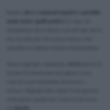
oltre i commenti negativi, è possibile
Intanto,
anche notare quelli positivi
. Ci sono vari
telespettatori che si dicono certi del fatto che la
loro sia stata una vera storia d’amore e che
entrambi non abbiano mentito nel programma.
Jessica
Senza troppi giri e dinamiche,
decise di
lasciare la trasmissione non appena si rese
conto di essere fortemente interessata a
Lorusso. Stupendo tutti, chiuse il suo percorso
molto presto, proprio per viversi la sua storia
Davide
con
.