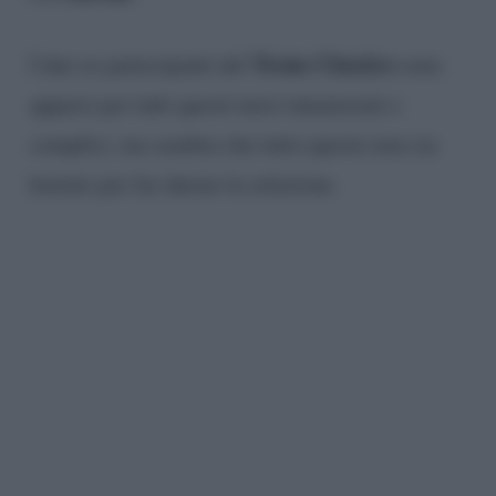
Trono Classico
I due ex partecipanti del
sono
apparsi per tutti questi mesi innamorati e
complici, ma sembra che tutto questo non sia
bastato per far durare la relazione.