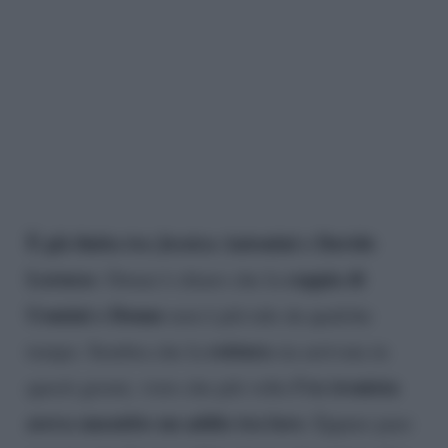
È già finita tra Jessica Antonini e Davide
Lorusso
coppia di
. Ormai è chiaro che la
Uomini e Donne
non è più tale da qualche
rottura
tempo. Sembra che la
sia arrivata in
l’ex tronista
questi giorni, visto che più volte
aveva smentito un addio tra loro
. Eppure pare