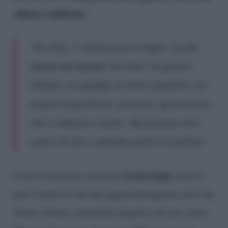
chiara conferma
.
“Ho letto: ‘è durata pure troppo’, ma
la
storia era vostra
? Ho letto: ‘lei girava
sempre con gruppo di amici (quindi?). Un
popolo di giudiconi, pecoroni, ignorantoni,
che si battono il petto. Ma pensate alla
vostra di vita e pensate prima di parlare”
il suo sfogo
Così la Antonini conclude
sotto il
post condiviso da una pagina Instagram, dove ha
notato diversi commenti negativi sul suo conto.