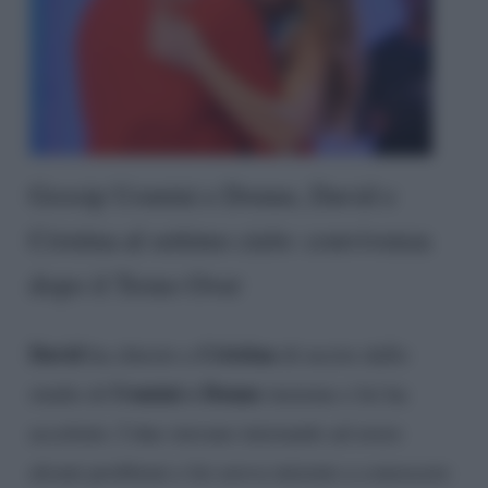
Gossip Uomini e Donne, David e
Cristina al settimo cielo: convivenza
dopo il Trono Over
David
Cristina
ha chiesto a
di uscire dallo
Uomini e Donne
studio di
insieme e lei ha
accettato. I due stavano iniziando ad avere
alcuni problemi e lei aveva iniziato a conoscere