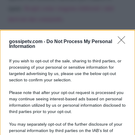
spam.
Scopri come vengono elaborati i dati
derivati dai commenti
.
gossipetv.com -
Do Not Process My Personal
Information
If you wish to opt-out of the sale, sharing to third parties, or
processing of your personal or sensitive information for
targeted advertising by us, please use the below opt-out
section to confirm your selection.
Please note that after your opt-out request is processed you
Gossip e TV è un sito di MASTE S.r.l.
may continue seeing interest-based ads based on personal
viale Luigi Majno n. 21 - 20129 Milano (MI)
information utilized by us or personal information disclosed to
P.Iva 10909580960
third parties prior to your opt-out.
You may separately opt-out of the further disclosure of your
personal information by third parties on the IAB’s list of
Categorie