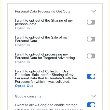
downstream participants.
Gossip
Personal Data Processing Opt Outs
This information may also be disclosed by us to third parties
on the IAB’s List of Downstream Participants that may further
I want to opt-out of the Sharing of my
Televisione
disclose it to other third parties.
personal data.
Opted In
Please note that this website/app uses one or more Google
services and may gather and store information including but
I want to opt-out of the Sale of my
Programmi TV
Personal Data.
not limited to your visit or usage behaviour. You may click to
Opted In
grant or deny consent to Google and its third-party tags to
Amici
use your data for below specified purposes in below Google
I want to opt-out of processing my
consent section.
Personal Data for Targeted Advertising.
Opted In
Ballando Con Le Stelle
I want to opt-out of Collection, Use,
Retention, Sale, and/or Sharing of my
Grande Fratello
Personal Data that Is Unrelated with the
Purposes for which it was collected.
Opted Out
Isola Dei Famosi
Google consents
Pechino Express
I want to allow Google to enable storage