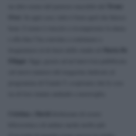
Trono
un altro uomo del parterre maschile del
Over
. In ogni caso, tutto è bene quel che finisce
bene. L’uomo è riuscito a riconquistare la dama
e alla fine l’ha convinta a continuare a
Maria De
frequentarsi al di fuori dello studio di
Filippi
. Oggi, grazie ad un’intervista pubblicata
sul nuovo numero del magazine dedicato al
programma di Canale 5, scopriamo che le cose
tra di loro stanno andando a meraviglia.
Cristina
David
e
dichiarano di essere
felicissima e di andare anche molto più
d’accordo di quando erano ancora in studio.