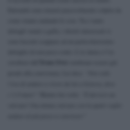
Entrambi sono rimasti piacevolmente colpito da
come stanno andando le cose. Tra i tanto
dettagli venuti a galla, i diretti interessati si
sono lasciati scappare ad un particolarissimo
dettaglio di non poco conto. L’ex dama e l’ex
l Trono Over
cavaliere de
sembrano essere già
pronti alla convivenza. Lei dice:
“Non vedo
l’ora di andare a vivere da lui a Genova, dove
c’è il mare!”
Mentre lui svela:
“È davvero un
vulcano! Una donna vulcano con la quale voglio
andare al più preso a convivere!”