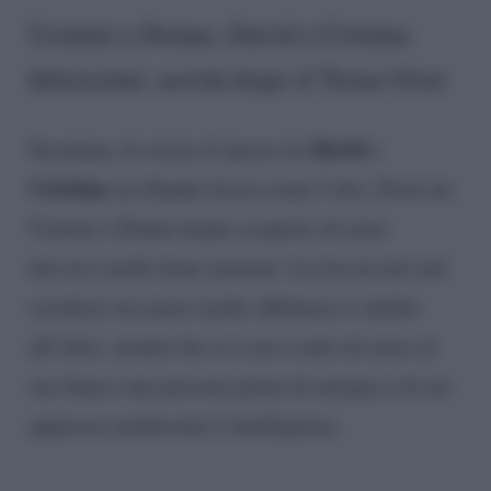
Uomini e Donne, David e Cristina
felicissimi: novità dopo il Trono Over
David
Insomma, la storia d’amore tra
e
Cristina
sta filando liscia come l’olio. Fuori da
Uomini e Donne hanno scoperto di stare
davvero molto bene insieme. Lei ha trovato nel
cavaliere un uomo molto affettuoso e dedito
all’altro, mentre lui si è reso conto di avere al
suo fianco una persona piena di energia e di cui
apprezza moltissimi l’intelligenza.