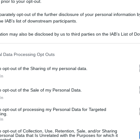
 prior to your opt-out.
rately opt-out of the further disclosure of your personal information by
he IAB’s list of downstream participants.
tion may also be disclosed by us to third parties on the IAB’s List of 
 that may further disclose it to other third parties.
Uomini e Donne, le antici
 that this website/app uses one or more Google services and may gath
l Data Processing Opt Outs
including but not limited to your visit or usage behaviour. You may click 
Over della registrazione 
 to Google and its third-party tags to use your data for below specifi
o opt-out of the Sharing of my personal data.
ogle consent section.
In
nuov
Nuova puntata del trono Over,
o opt-out of the Sale of my Personal Data.
Gemma. Le anticipazioni di Uom
In
un nuovo round tra le due. Anche st
to opt-out of processing my Personal Data for Targeted
ing.
Maria De Filippi: ha separato G
In
Tina e G
venendo quasi alle mani!
o opt-out of Collection, Use, Retention, Sale, and/or Sharing
ersonal Data that Is Unrelated with the Purposes for which it
lected.