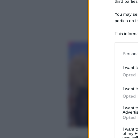
third parties
You may sepa
parties on t
This informa
Participants
Please note
Persona
information 
deny consent
I want t
in below Go
Opted 
I want t
Opted 
I want 
Advertis
Opted 
I want t
of my P
was col