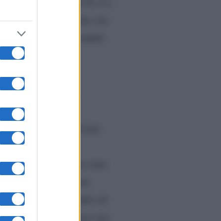
a Dama ma contro di lei si è
mma,
che è uscita anche con
, ma a lei non sono andati
rio intervenire
vitato a ballare Noel per
e discussione e le
ws, rivelano che i due sono
 separarli. Intanto, per
ei è uscita dallo studio ed
ria ha chiesto a Sossio con