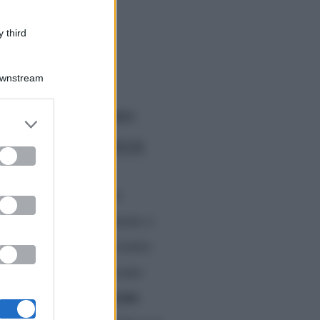
 third
Downstream
pazioni del trono
er and store
to grant or
del 31 ottobre 2018
ed purposes
o scontro tra Tina e
ini e Donne
ci preparano a
avolta è dovuta intervenire
emma e Tina
che stavano
emma si sono scontrate