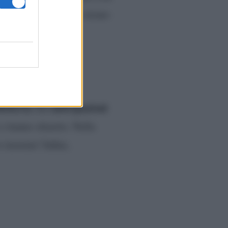
nsomma, Zonzo ha uno strano
ipazioni
oberta. Le anticipazioni
 e hanno chiarito. Nella
o insieme! Infine,