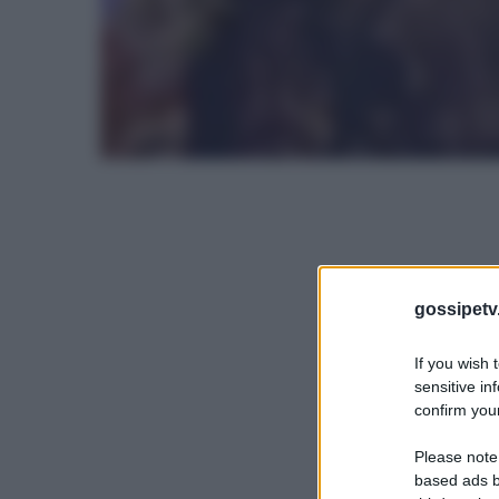
gossipetv
If you wish 
sensitive in
confirm your
Please note
based ads b