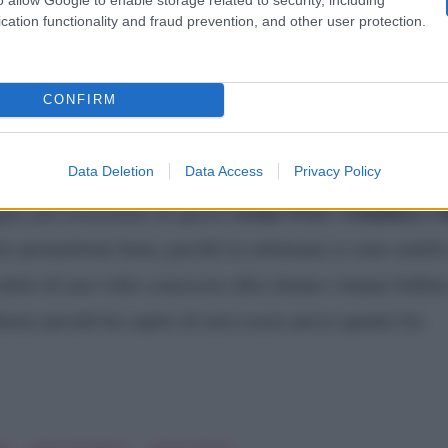
cation functionality and fraud prevention, and other user protection.
 scelto Cristina. Gianni ha invitato a ballare Ursula. I
amore!
CONFIRM
el trono Over hanno fatto pace: le antic
Data Deletion
Data Access
Privacy Policy
trono Over: Gianluca e R
pie più tormentate di questo
ro promettono bene, perché in settimana si sono sentiti
 detto di non voler conoscere altre donne e hanno ballat
nise perché ha capito di non essere preso quanto lei.