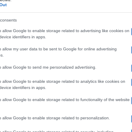
 durante un ballo, Angela è intervenuta in difesa dell
Out
Rocco si è riavvicinato a Ge
la settimana, comunque,
consents
i conoscere altre donne perché è ancora preso da Gemma
o allow Google to enable storage related to advertising like cookies on
quindi anche oggi nessun passo avanti decisivo.
evice identifiers in apps.
o allow my user data to be sent to Google for online advertising
ro scontro quasi fisico: è stato necessa
s.
to allow Google to send me personalized advertising.
 e con Noel. Questo ha infastidito Sossio, che poi ha in
o allow Google to enable storage related to analytics like cookies on
tra Sossio e Armando c’è stata una fort
A questo punto
evice identifiers in apps.
ver di Uomini e Donne,
come riporta il Vicolo delle Ne
o allow Google to enable storage related to functionality of the website
ta! Sono dovuti intervenire altri uomini del parterre per
lio questa puntata. Ha negato un bacio con Luisa, così l
o allow Google to enable storage related to personalization.
e d’acqua che ha rovesciato addosso a Sebastiano
! Ma
o allow Google to enable storage related to security, including