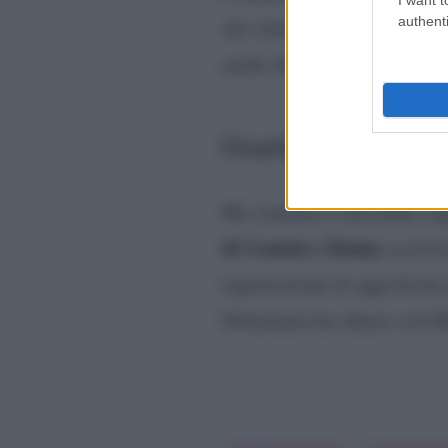
authenti
chi volesse ballare e lui ha
modo di dimostrare il suo 
Gianluca e Roberta d
Ma veniamo a una delle cop
di Uomini e Donne
su di lo
registrazione di oggi lui ha
Sebastiano ha chiuso con De