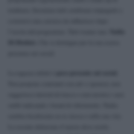
tendenza. Insomma tutti sembrano impegnati a
costruirsi una carriera da influencer dopo
Nadia
l’uscita dal programma. Tutti tranne una:
Di Diodato
. Che si distingue per la sua scarsa
presenza sui social.
poco presente sui social
La ragazza infatti è
.
Non propone contenuti con adv e sponsor, non
suggerisce tutorial di trucco e non mostra i suoi
outfit indicando i brand di riferimento. Nadia
sembra focalizzata su se stessa e sulla sua vita.
La recente delusione d’amore deve averla