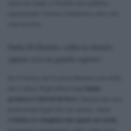
aperto un canale su Youtube dove pubblica
regolarmente. Cristina e Gianmarco, però, non
sono da meno.
Nadia Di Diodato: soffre in silenzio
oppure cova un grande segreto?
Sia il tronista che la nuova fidanzata sono molto
hanno
attivi online. Negli ultimi tempi
promosso l’attività di Steri
e lanciato dei corsi
professionali legati alla sua carriera. Anche
Cristina si è ritagliata uno spazio sui social,
proponendo regolarmente outfit e make up di