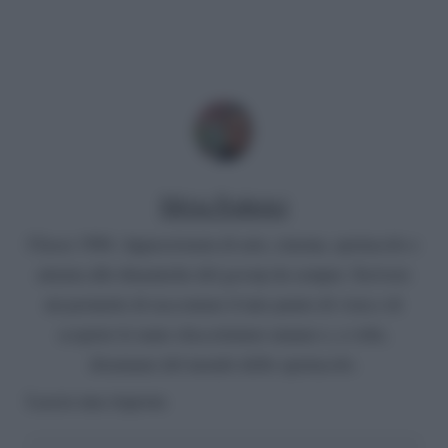
Silvia Federici
Classe 1984. Appassionata di arte, cinema, spettacolo e
attenta alle dinamiche del gossip da sempre. Scrivere
mi permette di raccontare il mio punto di vista e di
scoprire le tante sfaccettature umane e, a volte,
disumane del mondo dello spettacolo.
Lascia una risposta