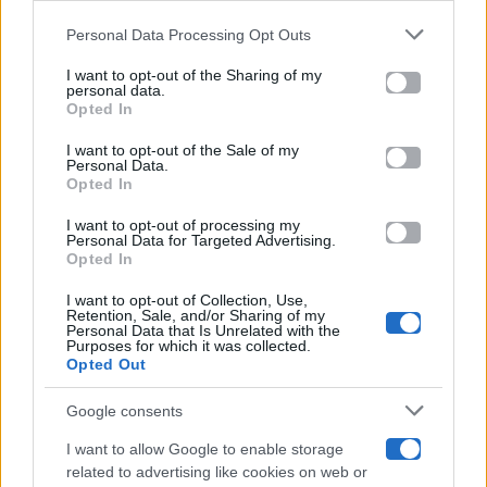
Gossip
Personal Data Processing Opt Outs
This information may also be disclosed by us to third parties
on the IAB’s List of Downstream Participants that may further
I want to opt-out of the Sharing of my
Televisione
disclose it to other third parties.
personal data.
Opted In
Please note that this website/app uses one or more Google
services and may gather and store information including but
I want to opt-out of the Sale of my
Programmi TV
Personal Data.
not limited to your visit or usage behaviour. You may click to
Opted In
grant or deny consent to Google and its third-party tags to
Amici
use your data for below specified purposes in below Google
I want to opt-out of processing my
consent section.
Personal Data for Targeted Advertising.
Opted In
Ballando Con Le Stelle
I want to opt-out of Collection, Use,
Retention, Sale, and/or Sharing of my
Grande Fratello
Personal Data that Is Unrelated with the
Purposes for which it was collected.
Opted Out
Isola Dei Famosi
Google consents
Pechino Express
I want to allow Google to enable storage
related to advertising like cookies on web or
Uomini E Donne