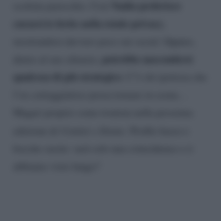
Nadia preferisce
scottata parecchio. Così
curarsi le ferite nella totale privacy
,
mostrandosi davvero poco sui social. Oppure,
potrebbe nascondersi
dietro al suo silenzio,
qualcosa di più strategico
. C’è chi ipotizza che
l’ex corteggiatrice possa tornare in scena…
Magari proprio come tronista nella prossima
edizione di
Uomini e Donne
. Profilo basso e
bocche cucite: sarà solo una coincidenza o ci
abbiamo visto lungo?