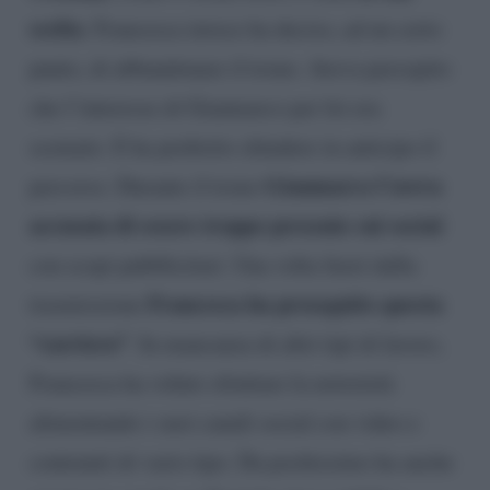
scelta
. Francesca invece ha deciso, ad un certo
punto, di abbandonare il trono. Aveva percepito
che l’interesse di Gianmarco per lei era
scemato. E ha preferito chiudere in anticipo il
Gianmarco l’aveva
percorso. Durante il trono
accusata di essere troppo presente sui social
con scopi pubblicitari. Una volta fuori dalla
Francesca ha proseguito questa
trasmissione
“carriera”
. In mancanza di altri tipi di lavoro,
Francesca ha voluto sfruttare la notorietà
alimentando i suoi canali social con video e
contenuti di vario tipo. Da pochissimo ha anche