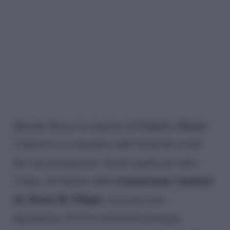
Uomini e Donne
Quando finisce la stagione di
l’interesse si concentra sulle bacheche social
dei vari protagonisti. Averli seguiti per tutto
trasmissione condotta
l’anno, all’interno della
da Maria De Filippi
, crea una certa
dipendenza. Così la morbosità prosegue