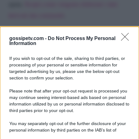
spam.
Scopri come vengono elaborati i dati
derivati dai commenti
.
gossipetv.com -
Do Not Process My Personal
Information
If you wish to opt-out of the sale, sharing to third parties, or
processing of your personal or sensitive information for
targeted advertising by us, please use the below opt-out
section to confirm your selection.
Please note that after your opt-out request is processed you
Gossip e TV è un sito di MASTE S.r.l.
may continue seeing interest-based ads based on personal
viale Luigi Majno n. 21 - 20129 Milano (MI)
information utilized by us or personal information disclosed to
P.Iva 10909580960
third parties prior to your opt-out.
You may separately opt-out of the further disclosure of your
personal information by third parties on the IAB’s list of
Categorie
downstream participants.