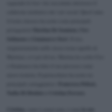
seguendo le loro vite raccontate attraverso il
calderone mediatico dei vari social. Quest’anno
il trono classico ha avuto come principali
Martina De Ioannon, Ciro
protagonisti
Solimeno e Gianmarco Steri
. Il trio,
originariamente nello stesso trono (quello di
Martina), si è poi diviso. Martina ha scelto Ciro
e Gianmarco ha fatto il suo percorso come
nuovo tronista. Il parrucchiere ha avuto tre
Francesca Polizzi,
principali corteggiatrici:
Nadia Di Diodato e Cristina Ferrara
.
Cristina
la sua
, come è ormai noto, è stata