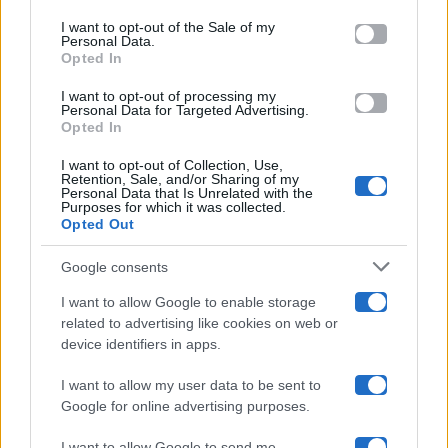
Please note that this website/app uses one or more Google
services and may gather and store information including but
I want to opt-out of the Sale of my
Programmi TV
Personal Data.
not limited to your visit or usage behaviour. You may click to
Opted In
grant or deny consent to Google and its third-party tags to
Amici
use your data for below specified purposes in below Google
I want to opt-out of processing my
consent section.
Personal Data for Targeted Advertising.
Opted In
Ballando Con Le Stelle
I want to opt-out of Collection, Use,
Retention, Sale, and/or Sharing of my
Grande Fratello
Personal Data that Is Unrelated with the
Purposes for which it was collected.
Opted Out
Isola Dei Famosi
Google consents
Pechino Express
I want to allow Google to enable storage
related to advertising like cookies on web or
Uomini E Donne
device identifiers in apps.
I want to allow my user data to be sent to
Google for online advertising purposes.
Maste S.r.l.
I want to allow Google to send me