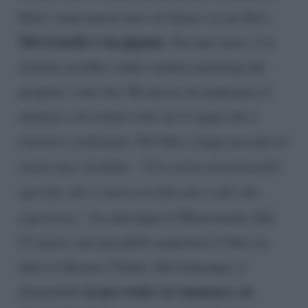
Salvo viene messo nero su bianco su un libro,
Mio fratello è un gigante
. Da tanti mesi, l’ex
tronista avrebbe voluto rendere partecipi del
progetto i suoi fan. Ha deciso di mantenere il
silenzio e di svelare solo ora il sogno che è
riuscito a realizzare. Nel libro, Luigi racconta la
storia sua e di Salvo.
“È la storia di un fratello
speciale che si intreccia alla mia e alle mie
esperienze”
, ha anticipato il Mastroianni. Dal
23 marzo sarà possibile acquistare il libro in
tutte le librerie d’Italia. Nel frattempo, è
in pre-order su Amazon e su
disponibile