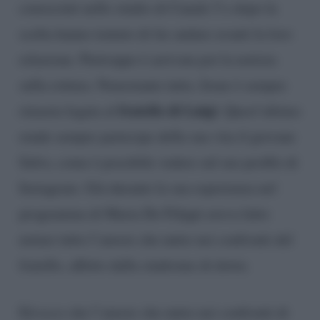
conosciuti nello studio di Canale 5 e dopo la
scelta hanno tentato di far andare avanti la loro
relazione. Purtroppo è arrivata poi la notizia
sulla rottura. Nonostante tutto, Irene è sempre
fratello di Luigi
rimasta legata al
. Quest’ultimo
rende sempre partecipe della sua vita il giovane
Salvo, come è possibile vedere sul suo profilo di
Instagram. Già durante la sua esperienza nel
programma di Maria De Filippi aveva fatto
notare tutto l’amore che nutre nei confronti del
fratello, affetto dalla sindrome di down.
Ed ecco che l’amore che nutre nei confronti di