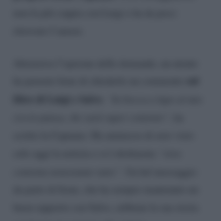
non fa più coppia con Luigi e ha da poco
ritrovato l’amore.
Attraverso l’opzione delle domande, un utente
sul
ha pensato bene di chiederle un commento
libro di Luigi e Salvo
.
“In bocca a lupo al mio
ciccio panza, che sarà super contento”
, ha
scritto la Capuano. Ha ammesso di aver visto
solo oggi la notizia e si è dichiarata
“stra-
contenta nonostante tutto”
. Un bel messaggio
da parte di Irene, che ha sempre mantenuto un
buon rapporto con Salvo, sebbene la sua storia