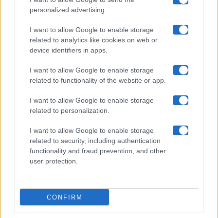
Chi siamo
personalized advertising.
Collabora con noi
I want to allow Google to enable storage
related to analytics like cookies on web or
device identifiers in apps.
Contatti
I want to allow Google to enable storage
Privacy Policy
related to functionality of the website or app.
Cookie Policy
I want to allow Google to enable storage
related to personalization.
Pubblicità
I want to allow Google to enable storage
related to security, including authentication
functionality and fraud prevention, and other
user protection.
© 2026 Gossip e Tv. email:
redazione@gossipetv.com
-
Preferenze Privacy
- Riproduzione riservata - Photo
CONFIRM
Credits: Le immagini presenti in questo sito sono di
proprietà di Maste Srl