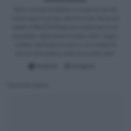
Nata e cresciuta in Calabria, si occupa da anni del
settore legato al gossip e alla televisione. Da fan del
mondo di Maria De Filippi non si perde mai un suo
programma. Appassionata di moda, calcio, viaggi e
scrittura, ama mettersi in gioco e cerca sempre di
trovare il lato positivo, anche in un reality show!
Facebook
Instagram
Lascia una risposta