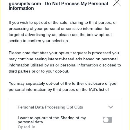
gossipetv.com -
Do Not Process My Personal
Information
If you wish to opt-out of the sale, sharing to third parties, or
processing of your personal or sensitive information for
targeted advertising by us, please use the below opt-out
section to confirm your selection.
Please note that after your opt-out request is processed you
Gossip e TV è un sito di MASTE S.r.l.
may continue seeing interest-based ads based on personal
viale Luigi Majno n. 21 - 20129 Milano (MI)
information utilized by us or personal information disclosed to
P.Iva 10909580960
third parties prior to your opt-out.
You may separately opt-out of the further disclosure of your
personal information by third parties on the IAB’s list of
Categorie
downstream participants.
Gossip
Personal Data Processing Opt Outs
This information may also be disclosed by us to third parties
on the IAB’s List of Downstream Participants that may further
I want to opt-out of the Sharing of my
Televisione
disclose it to other third parties.
personal data.
Opted In