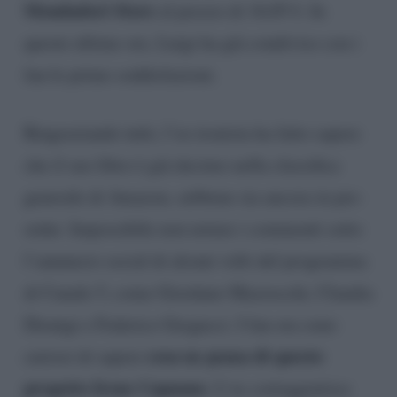
Mondadori Store
al prezzo di 16,05 €. In
queste ultime ore, Luigi ha già condiviso con i
fan le prime soddisfazioni.
Ringraziando tutti, l’ex tronista ha fatto sapere
che il suo libro è già decimo nella classifica
generale di Amazon, sebbene sia ancora in pre-
order. Impossibile non notare i commenti sotto
l’annuncio social di alcuni volti del programma
di Canale 5, come Giordano Mazzocchi, Claudia
Dionigi e Federico Gregucci. I fan ora sono
cosa ne pensa di questo
curiosi di sapere
progetto Irene Capuano
. L’ex corteggiatrice