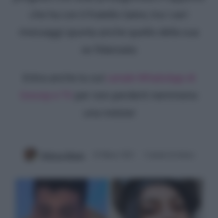
che ha con il fratello Salvo; tra i vari
messaggi spunta anche quello della sua
ex fidanzata
Entra anche tu sul
canale WhatsApp di
Gossip e TV
per non perderti nemmeno
una notizia!
Rebecca Megna
10 Marzo 2021
3 minuti di lettura