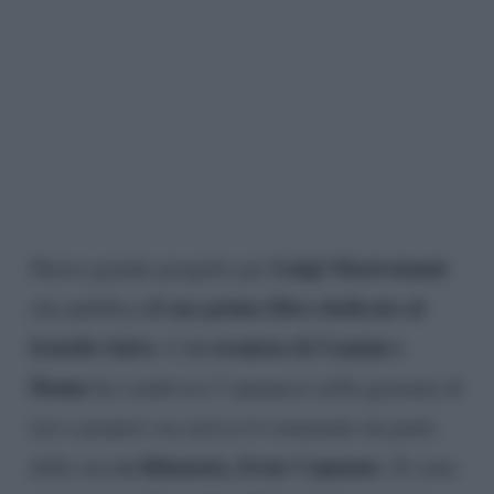
Luigi Mastroianni
Nuovo grande progetto per
il suo primo libro dedicato al
che pubblica
fratello Salvo
ex tronista di Uomini e
. L’
Donne
ha condiviso l’annuncio nella giornata di
ieri e proprio ora arriva il commento da parte
ex fidanzata, Irene Capuano
della sua
. Si sono