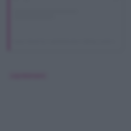
A post shared by Luigi Mastroianni (@luigi_mastroianni)
Luigi Mastroianni