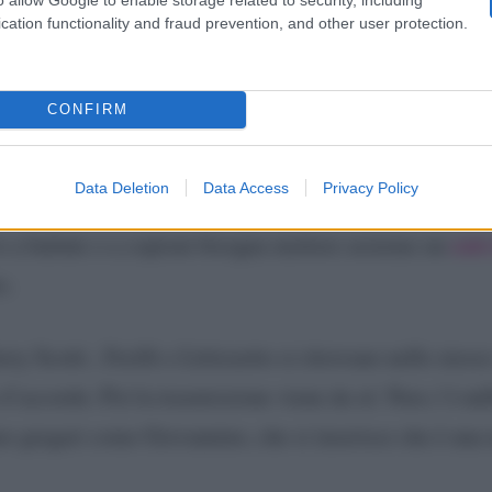
cation functionality and fraud prevention, and other user protection.
MedInfinityIT)
October 7, 2023
CONFIRM
. Ovviamente la De Filippi è quella che si è divertita di
Data Deletion
Data Access
Privacy Policy
 Ma si torni alla genialità di “Queen Mary”. Lei è per
cast
vo a battute o a copioni bisogna mettere assieme un
o.
y Scotti , Ferilli e Littizzetto si ritrovano nello stesso
’accordo. Poi la trasmissione viene da sé. Non c’è null
are gregari come Giovannino, che si inserisce che è una 