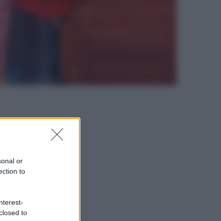
sonal or
ection to
nterest-
closed to