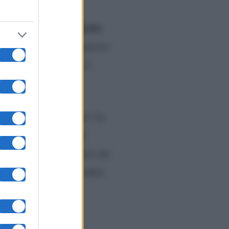
isivo
sa perfettamente
e
a che la conduttrice pavese
che tocca diventa oro è
QV
in onda il 7 ottobre. In
che ha portato con sé
ta di una capigliatura che
zi alla Ferilli con seduta