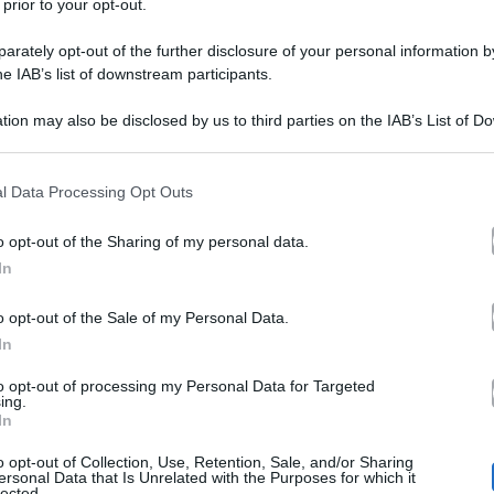
 prior to your opt-out.
rately opt-out of the further disclosure of your personal information by
he IAB’s list of downstream participants.
tion may also be disclosed by us to third parties on the IAB’s List of 
 that may further disclose it to other third parties.
 that this website/app uses one or more Google services and may gath
l Data Processing Opt Outs
eri che paiono improvvisati mentre invece di improvvis
including but not limited to your visit or usage behaviour. You may click 
 to Google and its third-party tags to use your data for below specifi
di Maria De Filippi
si diverte spontaneamente come se
o opt-out of the Sharing of my personal data.
ogle consent section.
In
Mister Gio
 è anche vero che quando fa il suo ingresso
Sabrina Ferilli
viene bersagliata sul serio e reagisce s
o opt-out of the Sale of my Personal Data.
In
è possibile che in quasi tutti programmi della tv italia
to opt-out of processing my Personal Data for Targeted
ri che sono recitate e quindi poco credibili, e poi arri
ing.
In
intrattenimento
 ci sono momenti di puro e piacevole
c
o opt-out of Collection, Use, Retention, Sale, and/or Sharing
ersonal Data that Is Unrelated with the Purposes for which it
lected.