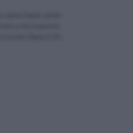
ra risposta banale: perché
vorato sa che in qualsiasi
 d’accordo). Eppure la De