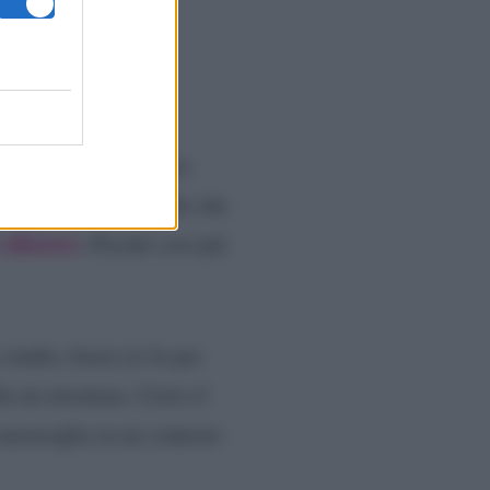
 più nel vedere l’amica
fettamente consapevole che
 affiatato
.
Perché così più
 studio, basta (si fa per
a da inventare. Certo il
meraviglia in un contesto