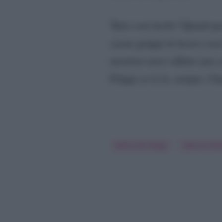
Tutto così facile? Quindi pe
creare gruppi di lavoro coes
mestiere non è affatto una 
Filippi ce la fa, sempre. C
Maria De Filippi
Sabrina Feri