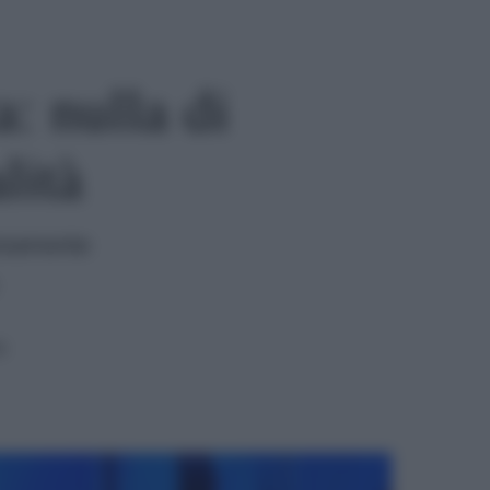
a: nulla di
lità
isivamente
a