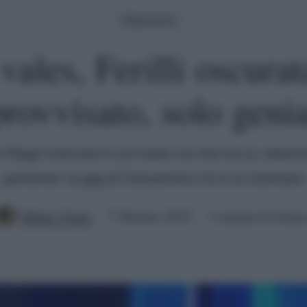
Televisione
vales, Ferilli oscurat
rovvisato, solo genia
Filippi tramuta in oro tutto ciò che tocca, telev
parlando: la gag di Giovannino ne è un esempio
Mirko Vitali
7 Ottobre 2023
3 minuti di lettur