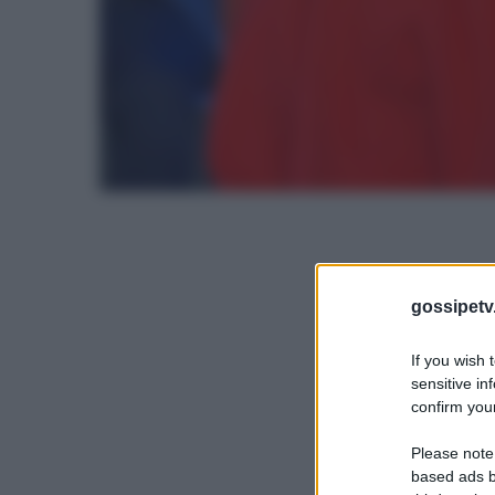
gossipetv
If you wish 
sensitive in
confirm your
Please note
based ads b