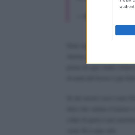
authenti
— Mediaset Infinity (@
Sono seguiti sfottò e risate
sbertucciata da Giovannino.
prima di ogni studio relati
di metà del lavoro è già fatt
Se dei mostri sacri come Gerr
dire) che vadano d’amore e d
colpo di genio è poi arruol
come Tu si que vale.