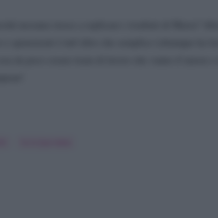
rché nessuno riesce a replicare i risultati di Maria? Alt
i e spensierati è tutt’altro che semplice (chiunque ha la
cosa da poco creare team di lavoro che vanno d’amore e
hapeau!
lli
Tu Si Que Vales