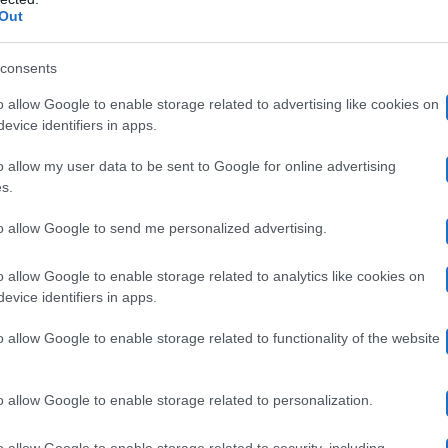
Out
genio telev
to ciò è possibile perché “Queen Mary” è un
consents
taneità,
pur salvaguardando i tempi tv. Ok già si sapev
o allow Google to enable storage related to advertising like cookies on
, ma rimarcarlo non fa male e spiegare perché tutto ciò 
evice identifiers in apps.
.
o allow my user data to be sent to Google for online advertising
s.
oscuramento” di Sabrina Ferilli
TS
nella puntata di
to allow Google to send me personalized advertising.
za regolare, si è palesato quel satanasso di Giovannino 
o allow Google to enable storage related to analytics like cookies on
l femminile a sua immagine e somiglianza, con l’aggiun
evice identifiers in apps.
na “Nazionale”. Alla fine ha piazzato una poltrona innan
o allow Google to enable storage related to functionality of the website
endo l’attrice agli obbiettivi della telecamera.
o allow Google to enable storage related to personalization.
️
#TuSiQueVales
pic.twitter.com/0mJbYHQ8Ob
o allow Google to enable storage related to security, including