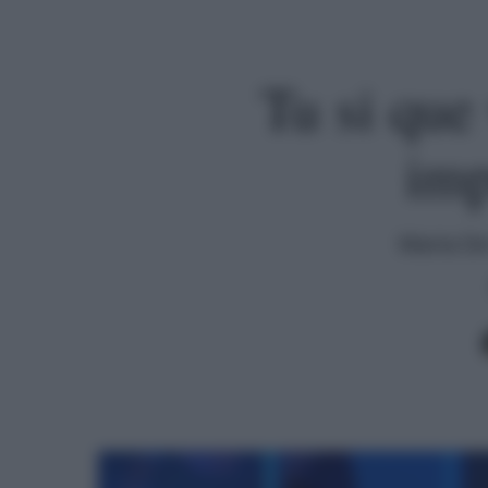
Tu si que 
imp
Maria De 
Premi invio per cercare o ESC per uscire