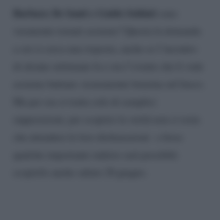
Barbara De Santi e Guido Soldati
sono
veramente tornati assieme? Questa la domanda
a cui si cerca una risposta, anche se l’incontro
di alcune settimane fa e ora l’evento che li vede
assieme buttano sicuramente benzina sul fuoco.
Ma per ora si tratta solo di semplici
supposizioni, per scoprire la verità non ci resta
che attendere le loro dichiarazioni o forse
qualche importante indizio sarà possibile
scoprirlo anche sabato 20 giugno.