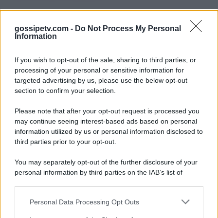
gossipetv.com -
Do Not Process My Personal
Information
If you wish to opt-out of the sale, sharing to third parties, or
processing of your personal or sensitive information for
targeted advertising by us, please use the below opt-out
section to confirm your selection.
Please note that after your opt-out request is processed you
Gossip e TV è un sito di MASTE S.r.l.
may continue seeing interest-based ads based on personal
viale Luigi Majno n. 21 - 20129 Milano (MI)
information utilized by us or personal information disclosed to
P.Iva 10909580960
third parties prior to your opt-out.
You may separately opt-out of the further disclosure of your
personal information by third parties on the IAB’s list of
Categorie
downstream participants.
Gossip
Personal Data Processing Opt Outs
This information may also be disclosed by us to third parties
on the IAB’s List of Downstream Participants that may further