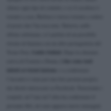
chiuso ogni tipo di contatto, e se il cavaliere è
tornato a casa, Barbara è invece tornata a sedere
al posto che l’ha resa nota. Tuttavia, nelle
ultime settimane, si è parlato di un possibile
ritorno di fiamma con un altro protagonista del
Guido Soldati
Trono Over,
. Dopo la chiusura
i due sono stati
estiva di Uomini e Donne,
infatti avvistati insieme
, e a confermare
l’incontro è stata poi una foto postata proprio
dai diretti interessati su Facebook. Nonostante i
sospetti, né l’uno né l’altra ha confermato il
presunto flirt, né sono apparse nuove immagini