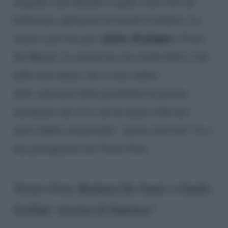
elegante cena durante la quale è previsto un
bellissimo spettacolo di fuochi d’artificio. La
sabato 20 giugno
serata è prevista per
a Forte
dei Marmi. La notizia ha reso molto felici i fan
della nota dama, che si sono subito
detti entusiasti della possibilità di poterla
incontrare dal vivo, ma ha anche sollevato
nuovi dubbi sul presunto “amore ritrovato” tra i
due protagonisti del Trono Over.
Trono Over, Barbara De Santi e Guido
Soldati: ritorno di fiamma?