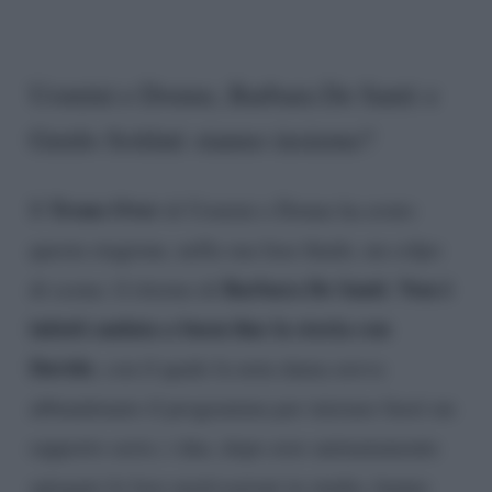
Uomini e Donne, Barbara De Santi e
Guido Soldati stanno insieme?
Trono Over
Il
di Uomini e Donne ha avuto
questa stagione, nella sua fase finale, un colpo
Barbara De Santi
Non è
di scena: il ritorno di
.
infatti andata a buon fine la storia con
Davide
, con il quale la nota dama aveva
abbandonato il programma per iniziare fuori un
rapporto serio; i due, dopo aver animatamente
spiegato le loro motivazioni in studio, hanno