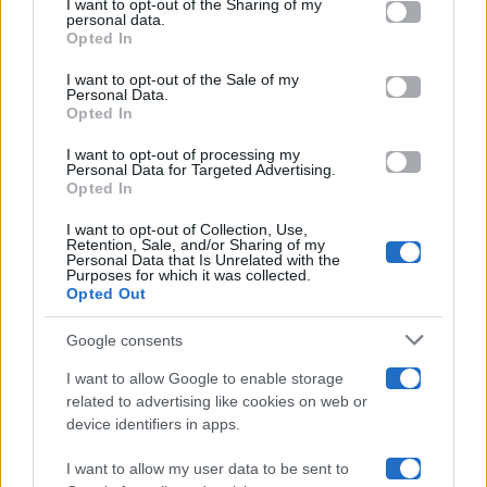
I want to opt-out of the Sharing of my
Televisione
disclose it to other third parties.
personal data.
Opted In
Please note that this website/app uses one or more Google
services and may gather and store information including but
I want to opt-out of the Sale of my
Programmi TV
Personal Data.
not limited to your visit or usage behaviour. You may click to
Opted In
grant or deny consent to Google and its third-party tags to
Amici
use your data for below specified purposes in below Google
I want to opt-out of processing my
consent section.
Personal Data for Targeted Advertising.
Opted In
Ballando Con Le Stelle
I want to opt-out of Collection, Use,
Retention, Sale, and/or Sharing of my
Grande Fratello
Personal Data that Is Unrelated with the
Purposes for which it was collected.
Opted Out
Isola Dei Famosi
Google consents
Pechino Express
I want to allow Google to enable storage
related to advertising like cookies on web or
Uomini E Donne
device identifiers in apps.
I want to allow my user data to be sent to