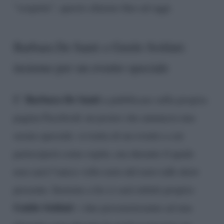
“sospette”, questo almeno fino ad oggi.
Barbara De Santi e Guido Soldati:
insieme per un evento speciale
Barbara De Santi
E’
a pubblicare sulla propria
pagina Facebook un poster che annuncia una
serata speciale: si tratta di un evento a cui
parteciperà come ospite, ma durante il quale
non sarà l’unico volto noto del noto talk show
presente. Insieme a lei ci sarà infatti proprio
Guido Soldati
: i due presenzieranno ad una