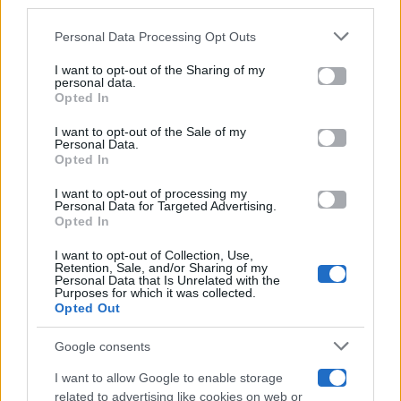
downstream participants.
Gossip
Personal Data Processing Opt Outs
This information may also be disclosed by us to third parties
on the IAB’s List of Downstream Participants that may further
I want to opt-out of the Sharing of my
Televisione
disclose it to other third parties.
personal data.
Opted In
Please note that this website/app uses one or more Google
services and may gather and store information including but
I want to opt-out of the Sale of my
Programmi TV
Personal Data.
not limited to your visit or usage behaviour. You may click to
Opted In
grant or deny consent to Google and its third-party tags to
use your data for below specified purposes in below Google
Amici
I want to opt-out of processing my
consent section.
Personal Data for Targeted Advertising.
Opted In
Ballando Con Le Stelle
I want to opt-out of Collection, Use,
Retention, Sale, and/or Sharing of my
Grande Fratello
Personal Data that Is Unrelated with the
Purposes for which it was collected.
Opted Out
Isola Dei Famosi
Google consents
Pechino Express
I want to allow Google to enable storage
related to advertising like cookies on web or