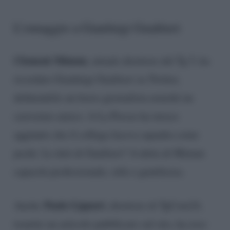
L’omaggio a Gianluigi Gualtieri
Clement Mimun
, attuale direttore del Tg 5, ha
ricordato Gianluigi Gualtieri su Twitter,
definendolo un bravo giornalista nonché un
carissimo amico. A La Presse ha invece
aggiunto che il collega faceva squadra come
pochi. Le doti di Gualtieri? A detta di Mimun
capacità professionale, stile e gentilezza.
Paolo Liguori
Anche
, direttore di TgCom24,
tramite un articolo pubblicato sul sito, ha reso