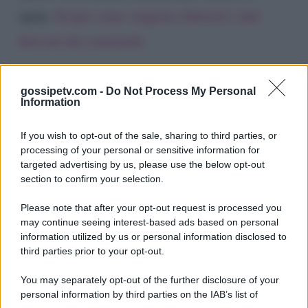
spam.
Scopri come vengono elaborati i dati
derivati dai commenti
.
gossipetv.com -
Do Not Process My Personal
Information
If you wish to opt-out of the sale, sharing to third parties, or
processing of your personal or sensitive information for
targeted advertising by us, please use the below opt-out
section to confirm your selection.
Please note that after your opt-out request is processed you
Gossip e TV è un sito di MASTE S.r.l.
may continue seeing interest-based ads based on personal
viale Luigi Majno n. 21 - 20129 Milano (MI)
information utilized by us or personal information disclosed to
third parties prior to your opt-out.
P.Iva 10909580960
You may separately opt-out of the further disclosure of your
personal information by third parties on the IAB’s list of
Categorie