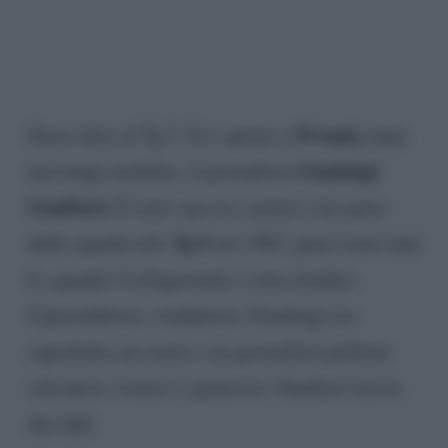
59 anni,
Grave lutto al Tg 5. Si è spento a
dopo
Gianluigi
una lunga malattia, il giornalista
Gualtieri.
È stato uno tra i primi a far parte
Tg 5
della squadra del
nel 1992, quasi trent’anni
fa, quando il telegiornale è stato fondato.
Caporedattore, conduttore, Gianluigi era
soprattutto un uomo e un giornalista perbene
vulcanico, ironico e generoso. Gualtieri lascia
due figli.