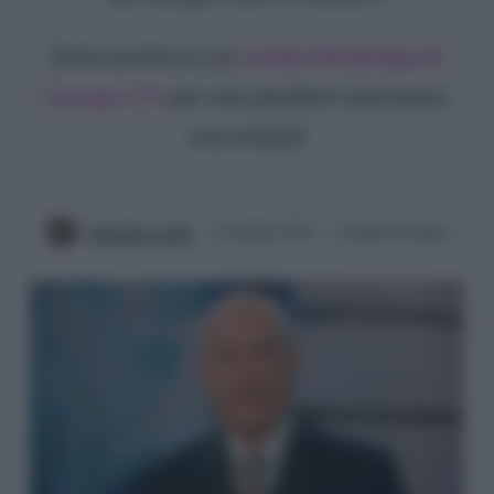
Entra anche tu sul
canale WhatsApp di
Gossip e TV
per non perderti nemmeno
una notizia!
Antonella Latilla
13 Ottobre 2021
2 minuti di lettura