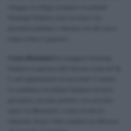
omaggio al collega scomparso ricordando
Gianluigi Gualtieri come un uomo e un
giornalista perbene e vulcanico ma allo stesso
tempo ironico e generoso.
Cesara Buonamici
ha omaggiato Gianluigi
Gualtieri in apertura dell’edizione serale del Tg
5, nell’appuntamento di mercoledì 13 ottobre.
La conduttrice ha definito Gualtieri un bravo
giornalista, un uomo perbene e un carissimo
amico. La Buonamici, a nome di tutta la
redazione, ha poi voluto mandare un abbraccio