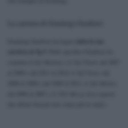
alla famiglia di Gianluigi.
La carriera di Gianluigi Gualtieri
tutta la sua
Gianluigi Gualtieri ha legato
carriera al Tg 5.
Nello specifico Gualtieri ha
condotto il
Tg5 Mattina
e il
Tg5 Flash
, dal 2007
al 2009 e dal 2011 al 2014, il
Tg5 Notte
, dal
2000 al 2006 e dal 2009 al 2011, il
Tg5 Minuti
,
dal 2006 al 2007, e il
TG5 Mezza Sera
(questi
due ultimi formati non vanno più in onda).