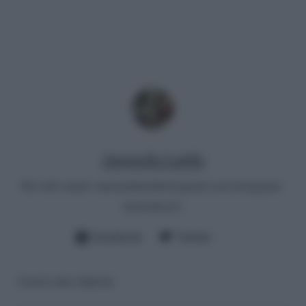
Antonella Latilla
Per info email:
antonellalatilla@gmail.com
instagram:
cheloidea21
Facebook
Twitter
Lascia una risposta