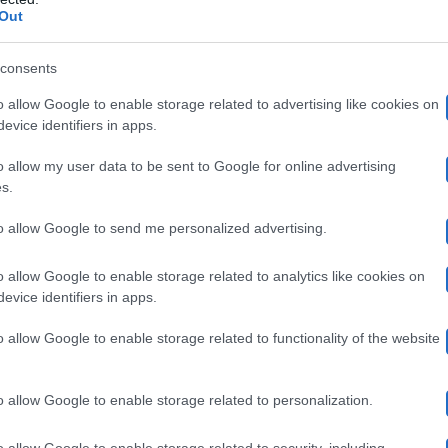
erità.
Out
consents
la dichiarazione di Fekeli a Mujgan
,
. Confessione seg
o allow Google to enable storage related to advertising like cookies on
ato di Fekeli e che l’uomo ha sempre tenuto ben nascosta
evice identifiers in apps.
 si tratta? Andiamo con ordine leggendo le trame comple
o allow my user data to be sent to Google for online advertising
s.
-28 ottobre 2023.
to allow Google to send me personalized advertising.
bre 2023, Mujgan sotto shock
o allow Google to enable storage related to analytics like cookies on
evice identifiers in apps.
ntate la pediatra Mujgan deve ancora riprendersi dalla
o allow Google to enable storage related to functionality of the website
a Hunkar
zia 
. Ad ucciderla, infatti, è stata proprio sua
o allow Google to enable storage related to personalization.
ogliera. La tensione, quindi, arriva alle stelle, ma per f
o allow Google to enable storage related to security, including