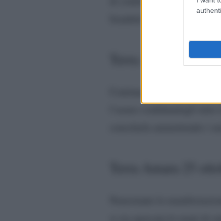
di conforto in persone fida
authenti
Istanbul.
Terra Amara 24 ottob
Continua a crescere la conn
l’uomo confidandogli tutte 
consolarla ammettendo i suo
Terra Amara 25 otto
Nonostante le manifestazion
si sia sporcata le mani di 