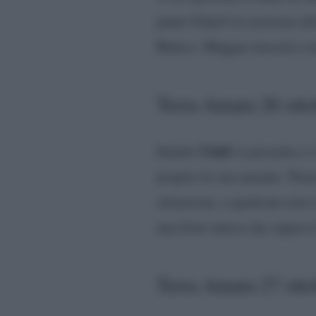
punto Fekeli la rassicura de
Behice. Mujgan riuscirà a t
Terra Amara 26 otto
Umit
Intanto
si presenta a 
proprio la sua amante. Nonos
situazione, a qualcuno non 
una forte intesa che supera i
Terra Amara 27 ottob