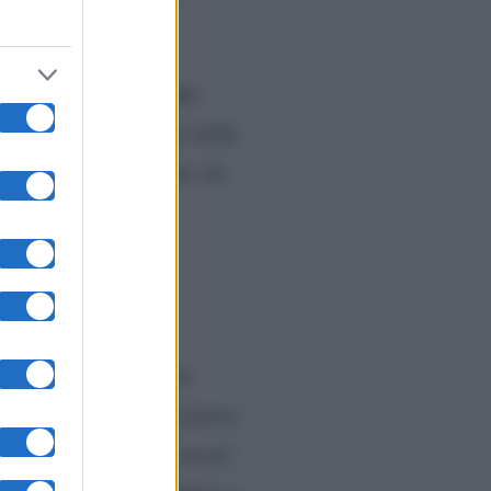
uita da un’altra grande
 da quando è arrivato nella
te, giorno per giorno, di
 sconvolgente scoperta
Behice
che ha appena perso
ortuna la donna trova un po’