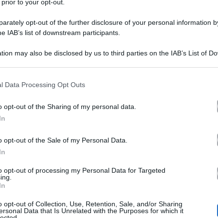
 prior to your opt-out.
rately opt-out of the further disclosure of your personal information by
he IAB’s list of downstream participants.
tion may also be disclosed by us to third parties on the IAB’s List of 
 that may further disclose it to other third parties.
 that this website/app uses one or more Google services and may gath
l Data Processing Opt Outs
 Amara episodi 23-28 ottobre 2023
including but not limited to your visit or usage behaviour. You may click 
 to Google and its third-party tags to use your data for below specifi
o opt-out of the Sharing of my personal data.
ogle consent section.
In
Terra Amara
23-28 ottobre 2
ime trame di
in onda dal
rca in costume in onda sulla rete ammiraglia Mediaset c
o opt-out of the Sale of my Personal Data.
In
ttatori di Canale 5.
to opt-out of processing my Personal Data for Targeted
ing.
In
23-28 ottobre 2023
al
, infatti, i nostri personaggi sono
o opt-out of Collection, Use, Retention, Sale, and/or Sharing
rie azioni e delle proprie bugie, preparando così il pub
ersonal Data that Is Unrelated with the Purposes for which it
lected.