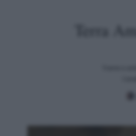
Terra Am
Trame e anti
Cana
Premi invio per cercare o ESC per uscire