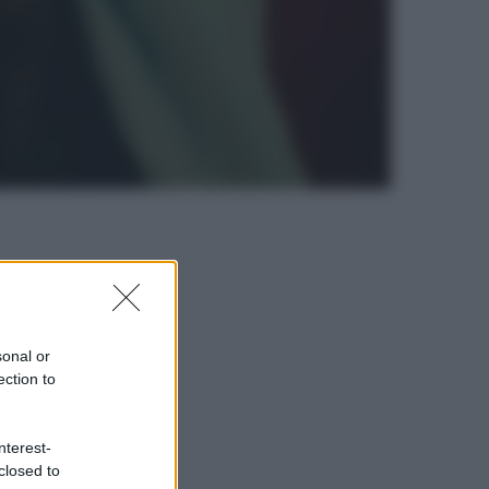
sonal or
ection to
nterest-
closed to