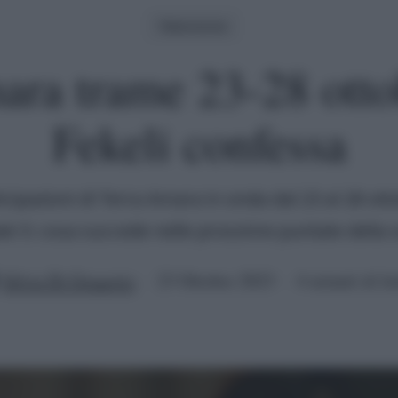
Televisione
ara trame 23-28 otto
Fekeli confessa
cipazioni di Terra Amara in onda dal 23 al 28 ot
le 5: cosa succede nelle prossime puntate della 
Silvia Di Gregorio
23 Ottobre 2023
4 minuti di le