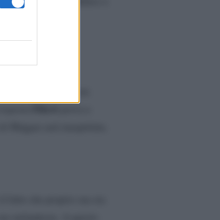
i per il funerale di Behice a
ei decide di aprirsi con
Fikret
 risposta
prova a
di Mujgan sarà inaspettata.
l fatto che proprio sua zia
 sue nefandezze. A questo