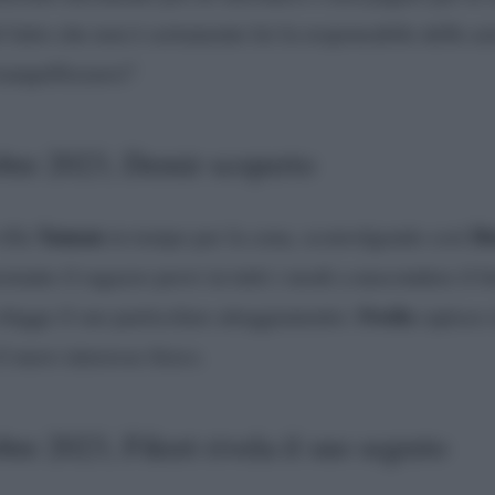
l fatto che non è certamente lei la responsabile delle az
ranquillizzarsi?
bre 2023, Demir scoperto
Yaman
D
villa
in tempo per la cena, sconvolgendo così
tante il ragazzo provi in tutti i modi a nascondere il f
Sveda
sfugge il suo particolare atteggiamento:
capisce 
l mero interesse fisico.
re 2023, Fikret rivela il suo segreto