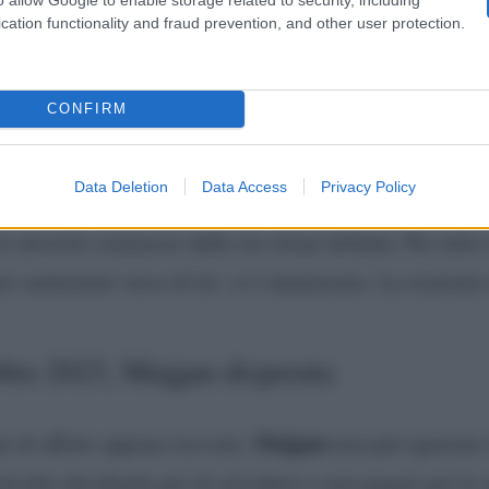
Fikret
Fekeli
te come
e
. Intanto infervorano i preparativ
cation functionality and fraud prevention, and other user protection.
CONFIRM
re 2023, Fikret si dichiara
Data Deletion
Data Access
Privacy Policy
Fikret
Mujgan
essione e la vicinanza tra
e
, tanto che l
le atrocità commesse dalla zia ormai defunta. Per tutta
i sentimenti verso di lei: si è innamorato. La reazione 
bre 2023, Mujgan disperata
Mujgan
i di affetto appena ricevute,
non può ignorare i
omicidio decidendo poi di suicidarsi e non pagare per le