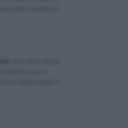
ioni crudeli e insensate di
emir
che si ritrova davanti
orte imbarazzo per la
che tra i Demir e Umit c’è