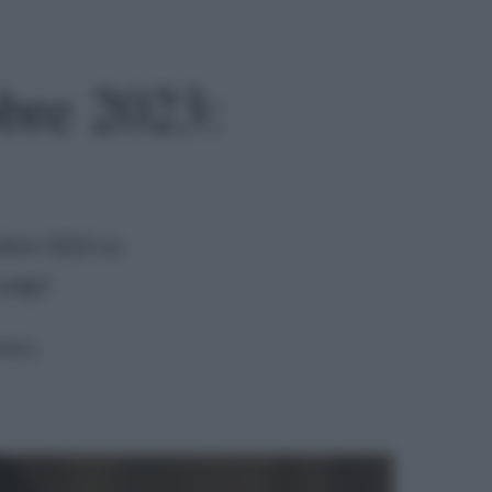
bre 2023:
tobre 2023 su
soap?
ttura