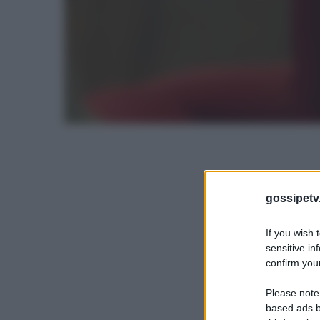
gossipetv
If you wish 
sensitive in
confirm your
Please note
based ads b