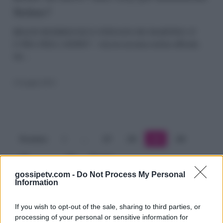
Stefano?
video
sexy
BELEN RODRIGUEZ E STEFANO DE MARTINO: E'
L'ORA DELL'ADDIO? - Ancora nessuna notizia ufficiale,
per
ma…
dimenticare
12 Luglio 2012
Stefano?
Precedente
1
…
237
238
239
240
241
…
244
Prossimo
gossipetv.com -
Do Not Process My Personal
Information
If you wish to opt-out of the sale, sharing to third parties, or
processing of your personal or sensitive information for