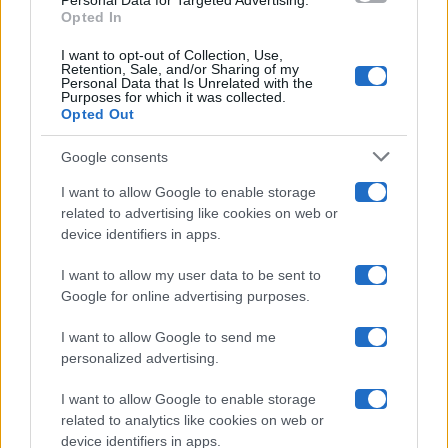
Personal Data for Targeted Advertising.
Opted In
Ballando Con Le Stelle
I want to opt-out of Collection, Use,
Retention, Sale, and/or Sharing of my
Grande Fratello
Personal Data that Is Unrelated with the
Purposes for which it was collected.
Opted Out
Isola Dei Famosi
Google consents
Pechino Express
I want to allow Google to enable storage
related to advertising like cookies on web or
Uomini E Donne
device identifiers in apps.
I want to allow my user data to be sent to
Google for online advertising purposes.
Maste S.r.l.
I want to allow Google to send me
Chi siamo
personalized advertising.
Collabora con noi
I want to allow Google to enable storage
related to analytics like cookies on web or
device identifiers in apps.
Contatti