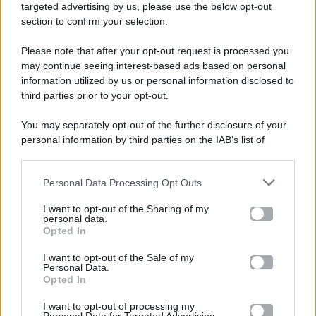
targeted advertising by us, please use the below opt-out
section to confirm your selection.
Please note that after your opt-out request is processed you
Gossip e TV è un sito di MASTE S.r.l.
may continue seeing interest-based ads based on personal
viale Luigi Majno n. 21 - 20129 Milano (MI)
information utilized by us or personal information disclosed to
P.Iva 10909580960
third parties prior to your opt-out.
You may separately opt-out of the further disclosure of your
personal information by third parties on the IAB’s list of
Categorie
downstream participants.
Gossip
Personal Data Processing Opt Outs
This information may also be disclosed by us to third parties
on the IAB’s List of Downstream Participants that may further
I want to opt-out of the Sharing of my
Televisione
disclose it to other third parties.
personal data.
Opted In
Please note that this website/app uses one or more Google
services and may gather and store information including but
I want to opt-out of the Sale of my
Programmi TV
Personal Data.
not limited to your visit or usage behaviour. You may click to
Opted In
grant or deny consent to Google and its third-party tags to
Amici
use your data for below specified purposes in below Google
I want to opt-out of processing my
consent section.